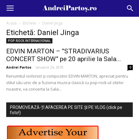
Acasă
Etichete
Daniel Jinga
Etichetă: Daniel Jinga
POP ROCK INTERNAȚIONAL
EDVIN MARTON – ”STRADIVARIUS
CONCERT SHOW” pe 20 aprilie la Sala...
Andrei Partos
-
ianuarie 26, 2018
0
Renumitul violonist și compozitor EDVIN MARTON, apreciat pentru
stilul său unic de a fuziona muzica clasică cu pop-rock-ul zilelor
noastre, va concerta la Sala...
PROMOVEAZĂ-ȚI AFACEREA PE SITE ȘI PE VLOG (click pe
foto!)