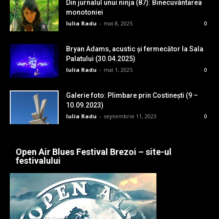
Din jurnalul unui ninja (87): Binecuvântarea
monotoniei
Iulia Radu
-
mai 8, 2025
0
Bryan Adams, acustic și fermecător la Sala
Palatului (30.04.2025)
Iulia Radu
-
mai 1, 2025
0
Galerie foto: Plimbare prin Costinești (9 –
10.09.2023)
Iulia Radu
-
septembrie 11, 2023
0
Open Air Blues Festival Brezoi – site-ul
festivalului