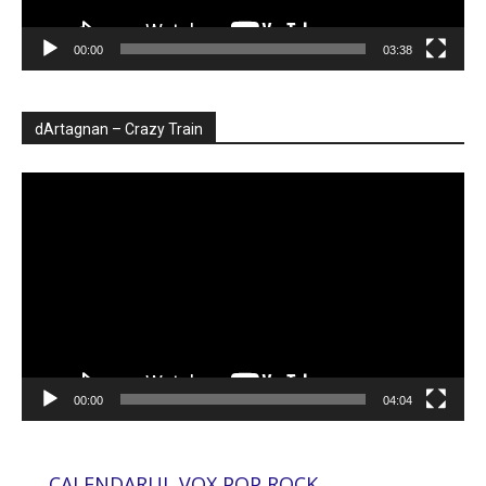
00:00
03:38
dArtagnan – Crazy Train
Player
video
00:00
04:04
CALENDARUL VOX POP ROCK