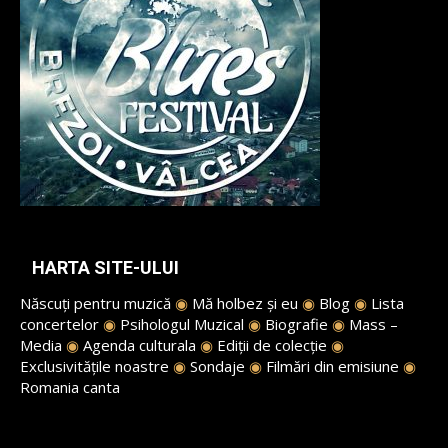
HARTA SITE-ULUI
Născuți pentru muzică
◉
Mă holbez și eu
◉
Blog
◉
Lista
concertelor
◉
Psihologul Muzical
◉
Biografie
◉
Mass –
Media
◉
Agenda culturala
◉
Ediții de colecție
◉
Exclusivitățile noastre
◉
Sondaje
◉
Filmări din emisiune
◉
Romania canta