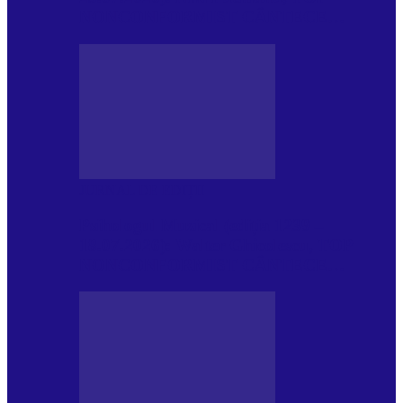
NONCONFORMIST CÂNTECE…
JURNAL DE EDIȚII
Psihologul Muzical (ediția 1239 –
18.07.2026): Walter Ghicolescu, TOP
NONCONFORMIST CÂNTECE…