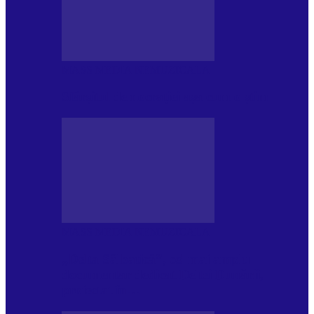
MASS MEDIA NEMUZICALA
Sfârșitul democrației așa cum o știm
MASS MEDIA NEMUZICALA
„Delta Sălbatică”, cel mai amplu
documentar dedicat Deltei Dunării,
proiectat în…