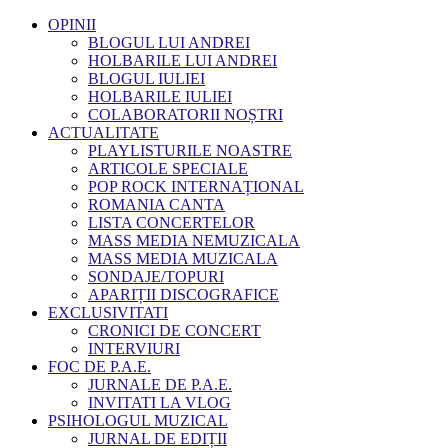
OPINII
BLOGUL LUI ANDREI
HOLBARILE LUI ANDREI
BLOGUL IULIEI
HOLBARILE IULIEI
COLABORATORII NOȘTRI
ACTUALITATE
PLAYLISTURILE NOASTRE
ARTICOLE SPECIALE
POP ROCK INTERNAȚIONAL
ROMANIA CANTA
LISTA CONCERTELOR
MASS MEDIA NEMUZICALA
MASS MEDIA MUZICALA
SONDAJE/TOPURI
APARIȚII DISCOGRAFICE
EXCLUSIVITATI
CRONICI DE CONCERT
INTERVIURI
FOC DE P.A.E.
JURNALE DE P.A.E.
INVITATI LA VLOG
PSIHOLOGUL MUZICAL
JURNAL DE EDIȚII