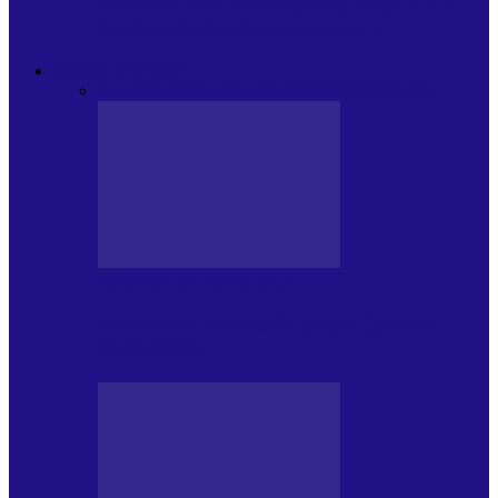
Modulul FNT Educațional, ediția a 5-a.
Spațiu esențial de expunere a…
EXCLUSIVITATI
Toate
CRONICI DE CONCERT
INTERVIURI
CRONICI DE CONCERT
Alexandru Andries în clubul Quantic
(2.06.2026)