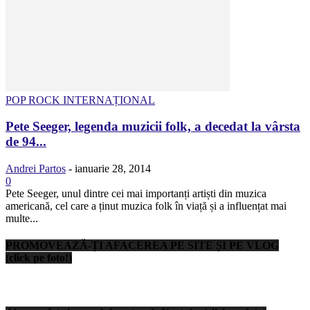
POP ROCK INTERNAȚIONAL
Pete Seeger, legenda muzicii folk, a decedat la vârsta
de 94...
Andrei Partos
-
ianuarie 28, 2014
0
Pete Seeger, unul dintre cei mai importanți artiști din muzica
americană, cel care a ținut muzica folk în viață și a influențat mai
multe...
PROMOVEAZĂ-ȚI AFACEREA PE SITE ȘI PE VLOG
(click pe foto!)