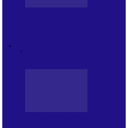
JURNAL DE EDIȚII
Psihologul Muzical (ediția 1238 –
11.07.2026): Dana Cristescu, Daniel Iancu
(telefonic),…
ANDREI PARTOS
Toate
BIOGRAFIE
CETATEAN DE
COSTINESTI
PRESA CU SI DESPRE A.P.
ARHIVA
VPR/P.R&S/SAPTAMANA
EMISIUNI RADIO DIN
TRECUT
PRESA CU SI DESPRE A.P.
Arhiva revistei Vox Pop Rock (17)