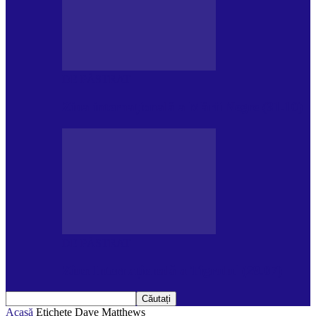
DE PĂSTRAT
Ziua internațională a Mării Negre (31.10)
DE PĂSTRAT
Ziua Internațională a Tigrului (29.07)
Acasă
Etichete
Dave Matthews