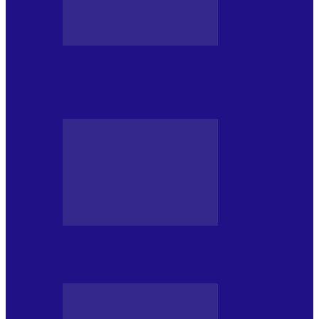
DE PĂSTRAT
World Kindness Day (Ziua Mondială a
Bunătății) (13.11)
DE PĂSTRAT
Ziua Îndeplinirii Visurilor (13.01)