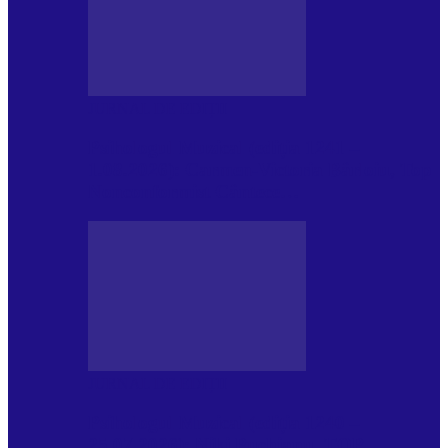
JURNAL DE EDIȚII
Psihologul Muzical (ediția 1241 –
1.08.2026): Carmen-Victoria Bârloiu, Top
Nonconformist Cântece…
JURNAL DE EDIȚII
Psihologul Muzical (ediția 1240 –
25.07.2026): Niki Puchianu, TOP