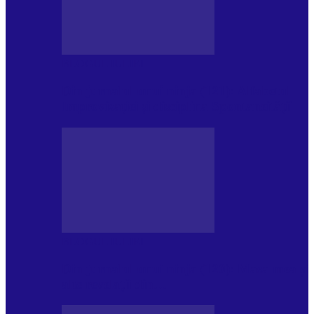
BLOGUL IULIEI
Din jurnalul unui ninja (121): Alfabetul
Improvizației și disciplina Spontaneității
BLOGUL IULIEI
Din jurnalul unui ninja (120): Masa mea și
alte revelații din…