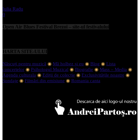
Iulia Radu
-
septembrie 11, 2023
0
Open Air Blues Festival Brezoi – site-ul festivalului
HARTA SITE-ULUI
Născuți pentru muzică
◉
Mă holbez și eu
◉
Blog
◉
Lista
concertelor
◉
Psihologul Muzical
◉
Biografie
◉
Mass – Media
◉
Agenda culturala
◉
Ediții de colecție
◉
Exclusivitățile noastre
◉
Sondaje
◉
Filmări din emisiune
◉
Romania canta