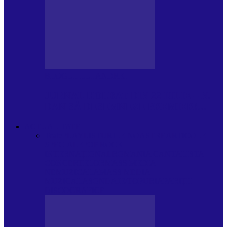
BLOGUL LUI ANDREI
JURNAL HOLBAT DIN 22 IULIE – N.
DAN SĂ DESEMNEZE PREMIER!…
ACTUALITATE
Toate
PLAYLISTURILE NOASTRE
ARTICOLE
SPECIALE
POP ROCK
INTERNAȚIONAL
ROMANIA CANTA
LISTA
CONCERTELOR
MASS MEDIA
NEMUZICALA
MASS MEDIA
MUZICALA
SONDAJE/TOPURI
APARIȚII
DISCOGRAFICE