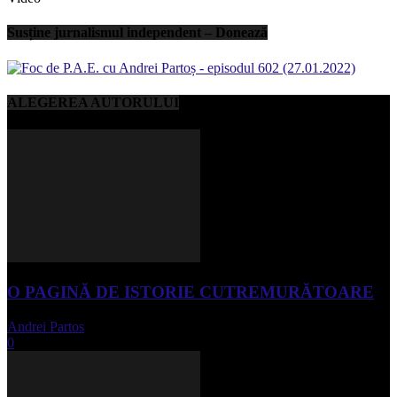
Susține jurnalismul independent – Donează
ALEGEREA AUTORULUI
O PAGINĂ DE ISTORIE CUTREMURĂTOARE
Andrei Partos
-
iunie 15, 2023
0