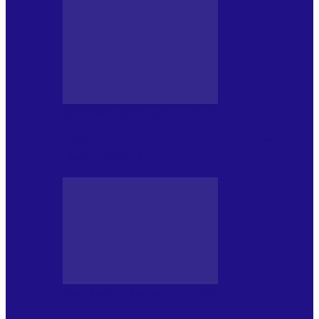
MASS MEDIA NEMUZICALA
170 de ani de România modernă. What’s
Next? la ediția a…
MASS MEDIA NEMUZICALA