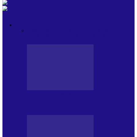
OPINII
Toate
BLOGUL LUI ANDREI
HOLBARILE LUI
ANDREI
BLOGUL IULIEI
HOLBARILE
IULIEI
COLABORATORII NOȘTRI
BLOGUL LUI ANDREI
77 DE MULȚUMIRI – DIN 2.08.