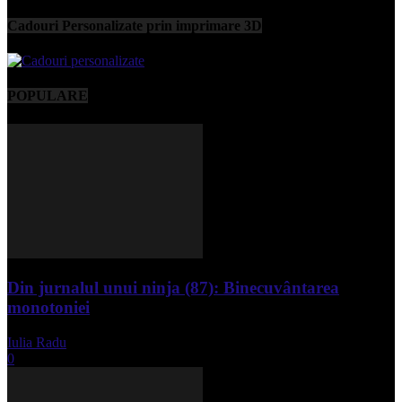
Cadouri Personalizate prin imprimare 3D
POPULARE
Din jurnalul unui ninja (87): Binecuvântarea
monotoniei
Iulia Radu
-
mai 8, 2025
0