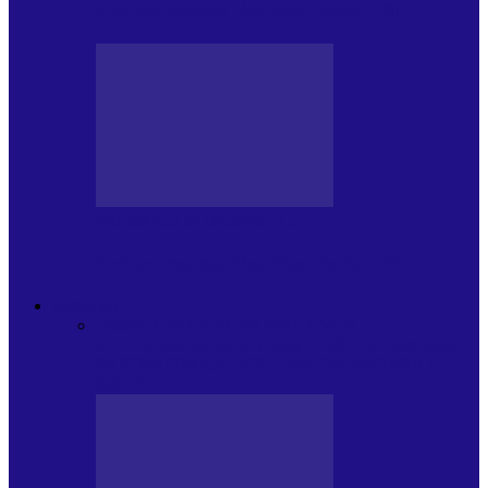
Arhiva revistei Vox Pop Rock (15)
PRESA CU SI DESPRE A.P.
Arhiva revistei Vox Pop Rock (14)
ARHIVA
Toate
ARTIȘTII PROPUN
AGENDA
CULTURALA
CALENDAR VOX POP ROCK
DE
PĂSTRAT
DARA ZICE…
RECOMANDARILE
MELE