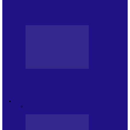
Foc de P.A.E. cu Andrei Partoș – ediția
951. Campionatul Mondial…
JURNALE DE P.A.E.
Foc de P.A.E. cu Andrei Partoș – ediția
950. V-a afectat…
PSIHOLOGUL MUZICAL
Toate
JURNAL DE EDIȚII
EDITII DE
COLECTIE
ARHIVA EMISIUNII