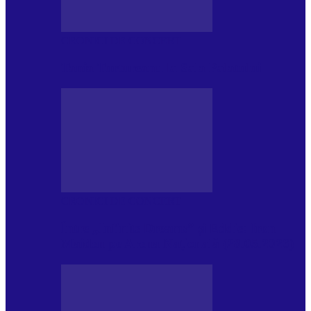
CRONICI DE CONCERT
Tania Turtureanu la Sala Palatului
CRONICI DE CONCERT
Între „Infinite Dreams” și Eddie: Iron
Maiden pe Arena Națională (28.05.2026)