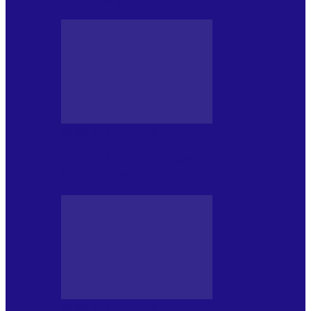
JURNALE DE P.A.E.
Foc de P.A.E. cu Andrei Partoș – ediția
952. Trei seriale…
JURNALE DE P.A.E.