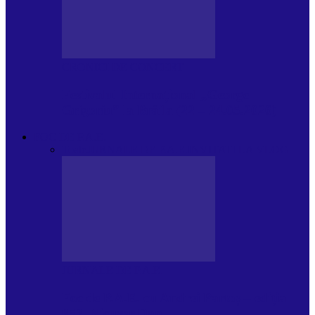
CRONICI DE CONCERT
Festivalul Internațional „George
Grigoriu” la Brăila (22 – 24.05.2026)
FOC DE P.A.E.
Toate
JURNALE DE P.A.E.
INVITATI LA VLOG
JURNALE DE P.A.E.
Foc de P.A.E. cu Andrei Partoș – ediția
953. Nicușor Dan…