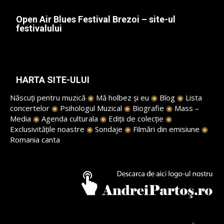
Open Air Blues Festival Brezoi – site-ul
festivalului
HARTA SITE-ULUI
Născuți pentru muzică
◉
Mă holbez și eu
◉
Blog
◉
Lista
concertelor
◉
Psihologul Muzical
◉
Biografie
◉
Mass –
Media
◉
Agenda culturala
◉
Ediții de colecție
◉
Exclusivitățile noastre
◉
Sondaje
◉
Filmări din emisiune
◉
Romania canta