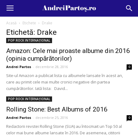
Acasă
Etichete
Drake
Etichetă: Drake
POP ROCK INTERNAȚIONAL
Amazon: Cele mai proaste albume din 2016
(opinia cumpărătorilor)
Andrei Partos
-
decembrie 28, 2016
0
Site-ul Amazon a publicat lista cu albumele lansate în acest an,
care au primit cele mai multe cronici negative din partea
cumpărătorilor. Iată lista: David...
POP ROCK INTERNAȚIONAL
Rolling Stone: Best Albums of 2016
Andrei Partos
-
decembrie 25, 2016
0
Redactorii revstei Rolling Stone (SUA) au întocmait un Top 50 al
celor mai bune albume lansate în 2016. De asemenea, cititorii