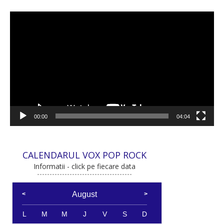
Player
video
00:00
04:04
CALENDARUL VOX POP ROCK
Informatii - click pe fiecare data
August
L
M
M
J
V
S
D