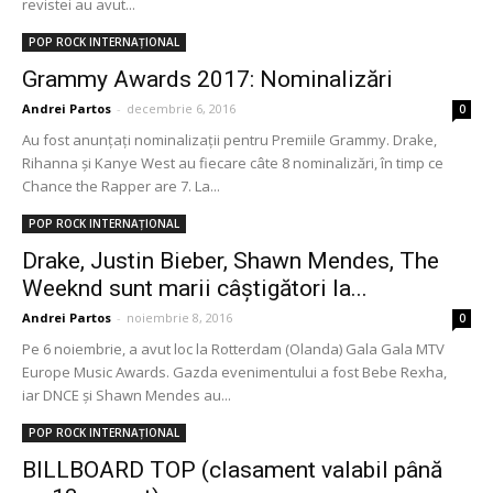
revistei au avut...
POP ROCK INTERNAȚIONAL
Grammy Awards 2017: Nominalizări
Andrei Partos
-
decembrie 6, 2016
0
Au fost anunțați nominalizații pentru Premiile Grammy. Drake,
Rihanna și Kanye West au fiecare câte 8 nominalizări, în timp ce
Chance the Rapper are 7. La...
POP ROCK INTERNAȚIONAL
Drake, Justin Bieber, Shawn Mendes, The
Weeknd sunt marii câștigători la...
Andrei Partos
-
noiembrie 8, 2016
0
Pe 6 noiembrie, a avut loc la Rotterdam (Olanda) Gala Gala MTV
Europe Music Awards. Gazda evenimentului a fost Bebe Rexha,
iar DNCE și Shawn Mendes au...
POP ROCK INTERNAȚIONAL
BILLBOARD TOP (clasament valabil până