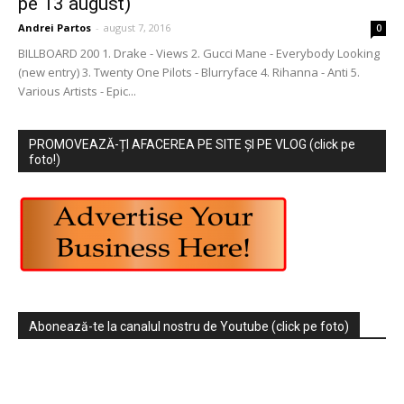
pe 13 august)
Andrei Partos
-
august 7, 2016
0
BILLBOARD 200 1. Drake - Views 2. Gucci Mane - Everybody Looking
(new entry) 3. Twenty One Pilots - Blurryface 4. Rihanna - Anti 5.
Various Artists - Epic...
PROMOVEAZĂ-ȚI AFACEREA PE SITE ȘI PE VLOG (click pe
foto!)
Abonează-te la canalul nostru de Youtube (click pe foto)