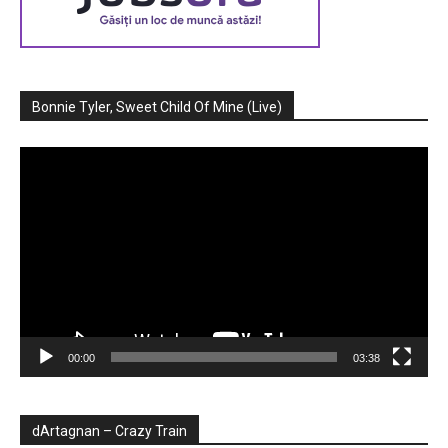
Bonnie Tyler, Sweet Child Of Mine (Live)
Player
video
00:00
03:38
dArtagnan – Crazy Train