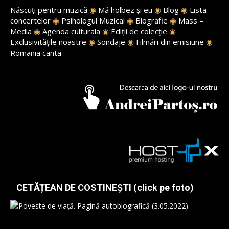
Născuți pentru muzică
◉
Mă holbez și eu
◉
Blog
◉
Lista
concertelor
◉
Psihologul Muzical
◉
Biografie
◉
Mass –
Media
◉
Agenda culturala
◉
Ediții de colecție
◉
Exclusivitățile noastre
◉
Sondaje
◉
Filmări din emisiune
◉
Romania canta
CETĂȚEAN DE COSTINEȘTI (click pe foto)