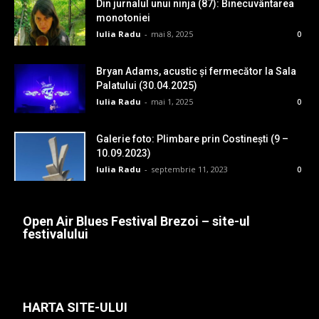
Din jurnalul unui ninja (87): Binecuvântarea
monotoniei
Iulia Radu
-
mai 8, 2025
0
Bryan Adams, acustic și fermecător la Sala
Palatului (30.04.2025)
Iulia Radu
-
mai 1, 2025
0
Galerie foto: Plimbare prin Costinești (9 –
10.09.2023)
Iulia Radu
-
septembrie 11, 2023
0
Open Air Blues Festival Brezoi – site-ul
festivalului
HARTA SITE-ULUI