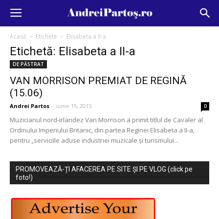
Acasă
Etichete
Elisabeta a II-a
Etichetă: Elisabeta a II-a
DE PĂSTRAT
VAN MORRISON PREMIAT DE REGINĂ
(15.06)
Andrei Partos
-
iunie 15, 2015
0
Muzicianul nord-irlandez Van Morrison a primit titlul de Cavaler al
Ordinului Imperiului Britanic, din partea Reginei Elisabeta a II-a,
pentru „serviciile aduse industriei muzicale şi turismului...
PROMOVEAZĂ-ȚI AFACEREA PE SITE ȘI PE VLOG (click pe
foto!)