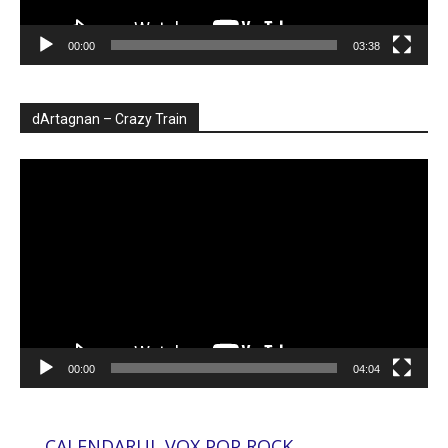
00:00
03:38
dArtagnan – Crazy Train
Player
video
00:00
04:04
CALENDARUL VOX POP ROCK