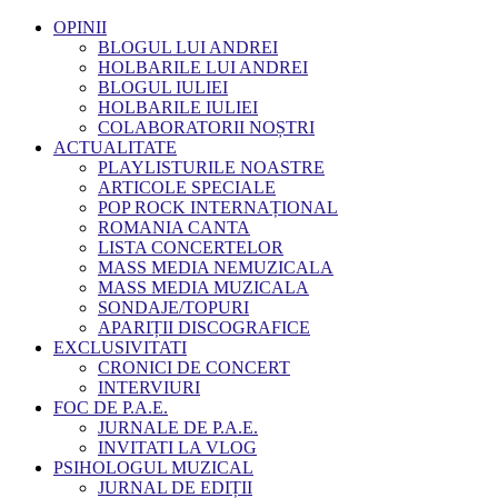
OPINII
BLOGUL LUI ANDREI
HOLBARILE LUI ANDREI
BLOGUL IULIEI
HOLBARILE IULIEI
COLABORATORII NOȘTRI
ACTUALITATE
PLAYLISTURILE NOASTRE
ARTICOLE SPECIALE
POP ROCK INTERNAȚIONAL
ROMANIA CANTA
LISTA CONCERTELOR
MASS MEDIA NEMUZICALA
MASS MEDIA MUZICALA
SONDAJE/TOPURI
APARIȚII DISCOGRAFICE
EXCLUSIVITATI
CRONICI DE CONCERT
INTERVIURI
FOC DE P.A.E.
JURNALE DE P.A.E.
INVITATI LA VLOG
PSIHOLOGUL MUZICAL
JURNAL DE EDIȚII