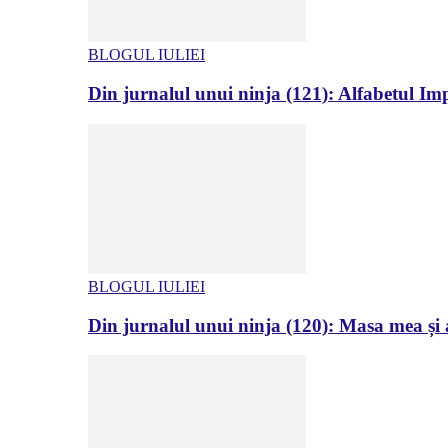
BLOGUL IULIEI
Din jurnalul unui ninja (121): Alfabetul Impr
BLOGUL IULIEI
Din jurnalul unui ninja (120): Masa mea și a