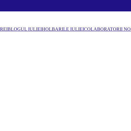
REI
BLOGUL IULIEI
HOLBARILE IULIEI
COLABORATORII NO