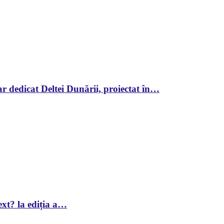
r dedicat Deltei Dunării, proiectat în…
xt? la ediția a…