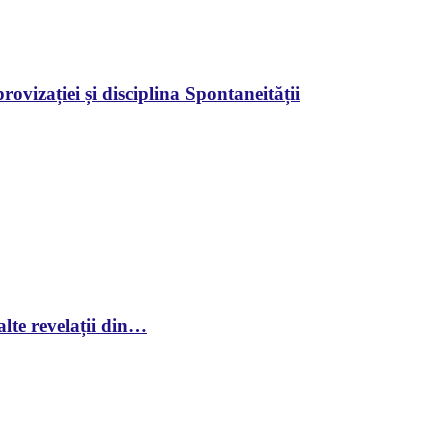
ovizației și disciplina Spontaneității
lte revelații din…