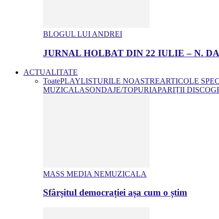
BLOGUL LUI ANDREI
JURNAL HOLBAT DIN 22 IULIE – N.
ACTUALITATE
Toate
PLAYLISTURILE NOASTRE
ARTICOLE SPE
MUZICALA
SONDAJE/TOPURI
APARIȚII DISCOG
MASS MEDIA NEMUZICALA
Sfârșitul democrației așa cum o știm