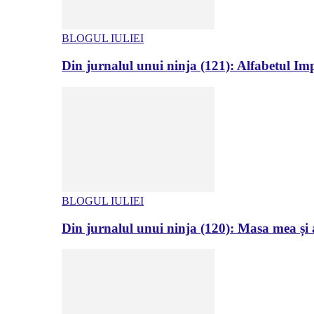
BLOGUL IULIEI
Din jurnalul unui ninja (121): Alfabetul Impr
BLOGUL IULIEI
Din jurnalul unui ninja (120): Masa mea și a