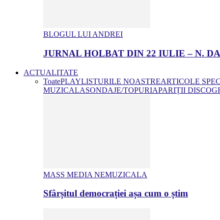
BLOGUL LUI ANDREI
JURNAL HOLBAT DIN 22 IULIE – N.
ACTUALITATE
Toate
PLAYLISTURILE NOASTRE
ARTICOLE SPE
MUZICALA
SONDAJE/TOPURI
APARIȚII DISCOG
MASS MEDIA NEMUZICALA
Sfârșitul democrației așa cum o știm