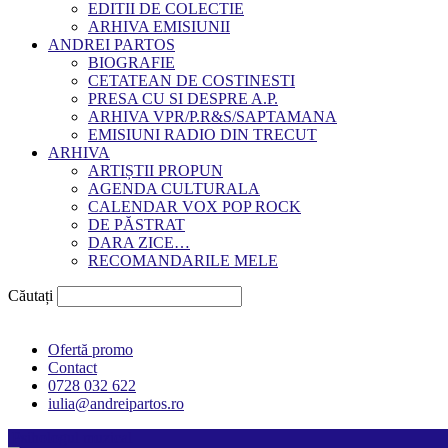
EDITII DE COLECTIE
ARHIVA EMISIUNII
ANDREI PARTOS
BIOGRAFIE
CETATEAN DE COSTINESTI
PRESA CU SI DESPRE A.P.
ARHIVA VPR/P.R&S/SAPTAMANA
EMISIUNI RADIO DIN TRECUT
ARHIVA
ARTIȘTII PROPUN
AGENDA CULTURALA
CALENDAR VOX POP ROCK
DE PĂSTRAT
DARA ZICE…
RECOMANDARILE MELE
Căutați
Ofertă promo
Contact
0728 032 622
iulia@andreipartos.ro
Psihologul muzical