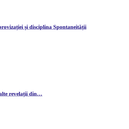
ovizației și disciplina Spontaneității
lte revelații din…