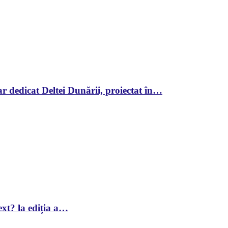
r dedicat Deltei Dunării, proiectat în…
xt? la ediția a…