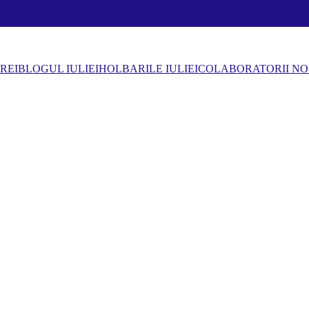
REI
BLOGUL IULIEI
HOLBARILE IULIEI
COLABORATORII NO