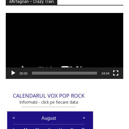
dArtagnan – Crazy Train
Player
video
00:00
04:04
CALENDARUL VOX POP ROCK
Informatii - click pe fiecare data
August