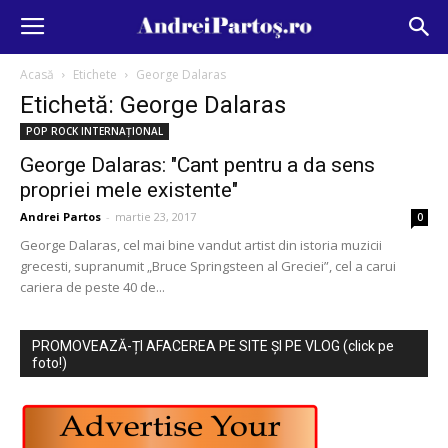
Acasă
Etichete
George Dalaras
Etichetă: George Dalaras
POP ROCK INTERNAȚIONAL
George Dalaras: "Cant pentru a da sens
propriei mele existente"
Andrei Partos
-
martie 23, 2017
0
George Dalaras, cel mai bine vandut artist din istoria muzicii
grecesti, supranumit „Bruce Springsteen al Greciei”, cel a carui
cariera de peste 40 de...
PROMOVEAZĂ-ȚI AFACEREA PE SITE ȘI PE VLOG (click pe
foto!)