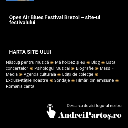
Open Air Blues Festival Brezoi – site-ul
festivalului
HARTA SITE-ULUI
Născuți pentru muzică
◉
Mă holbez și eu
◉
Blog
◉
Lista
concertelor
◉
Psihologul Muzical
◉
Biografie
◉
Mass –
Media
◉
Agenda culturala
◉
Ediții de colecție
◉
Exclusivitățile noastre
◉
Sondaje
◉
Filmări din emisiune
◉
Romania canta