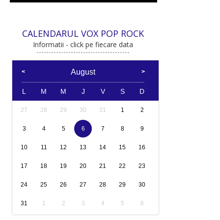
CALENDARUL VOX POP ROCK
Informatii - click pe fiecare data
August
L
M
M
J
V
S
D
27
28
29
30
31
1
2
3
4
5
6
7
8
9
10
11
12
13
14
15
16
17
18
19
20
21
22
23
24
25
26
27
28
29
30
31
1
2
3
4
5
6