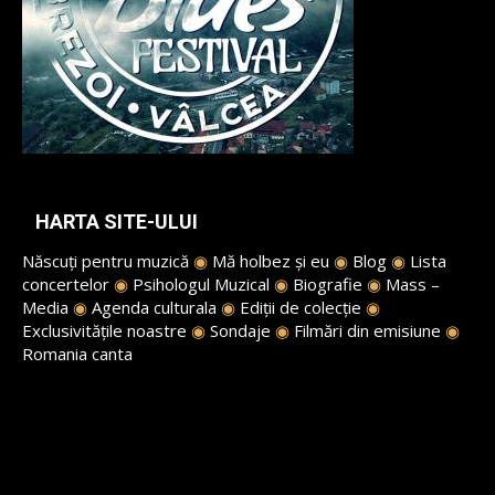
HARTA SITE-ULUI
Născuți pentru muzică
◉
Mă holbez și eu
◉
Blog
◉
Lista
concertelor
◉
Psihologul Muzical
◉
Biografie
◉
Mass –
Media
◉
Agenda culturala
◉
Ediții de colecție
◉
Exclusivitățile noastre
◉
Sondaje
◉
Filmări din emisiune
◉
Romania canta