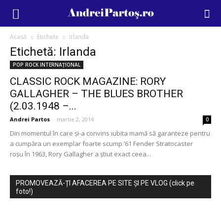
Acasă
Etichete
Irlanda
Etichetă: Irlanda
POP ROCK INTERNAȚIONAL
CLASSIC ROCK MAGAZINE: RORY
GALLAGHER – THE BLUES BROTHER
(2.03.1948 –...
Andrei Partos
-
martie 2, 2014
0
Din momentul în care şi-a convins iubita mamă să garanteze pentru
a cumpăra un exemplar foarte scump ’61 Fender Stratocaster
roşu în 1963, Rory Gallagher a ştiut exact ceea...
PROMOVEAZĂ-ȚI AFACEREA PE SITE ȘI PE VLOG (click pe
foto!)