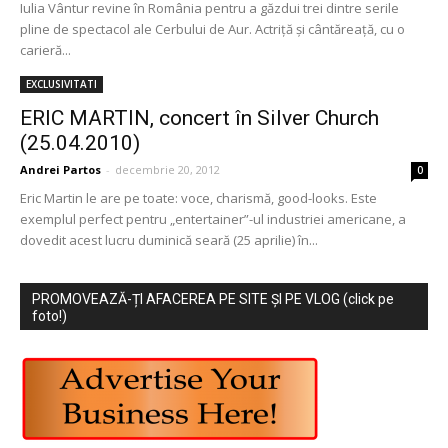
Iulia Vântur revine în România pentru a găzdui trei dintre serile
pline de spectacol ale Cerbului de Aur. Actriță și cântăreață, cu o
carieră...
EXCLUSIVITATI
ERIC MARTIN, concert în Silver Church
(25.04.2010)
Andrei Partos
-
decembrie 20, 2012
0
Eric Martin le are pe toate: voce, charismă, good-looks. Este
exemplul perfect pentru „entertainer”-ul industriei americane, a
dovedit acest lucru duminică seară (25 aprilie) în...
PROMOVEAZĂ-ȚI AFACEREA PE SITE ȘI PE VLOG (click pe
foto!)