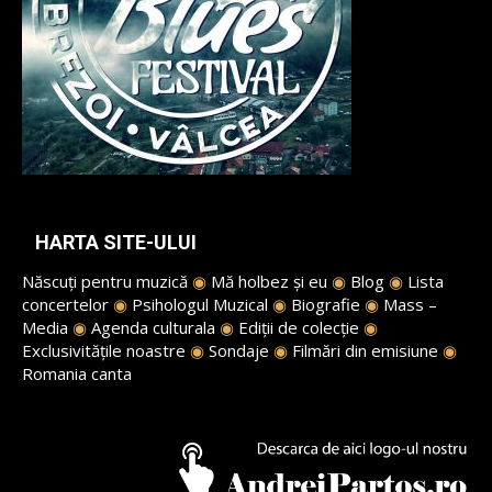
HARTA SITE-ULUI
Născuți pentru muzică
◉
Mă holbez și eu
◉
Blog
◉
Lista
concertelor
◉
Psihologul Muzical
◉
Biografie
◉
Mass –
Media
◉
Agenda culturala
◉
Ediții de colecție
◉
Exclusivitățile noastre
◉
Sondaje
◉
Filmări din emisiune
◉
Romania canta