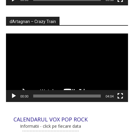
dArtagnan – Crazy Train
Player
video
00:00
04:04
CALENDARUL VOX POP ROCK
Informatii - click pe fiecare data