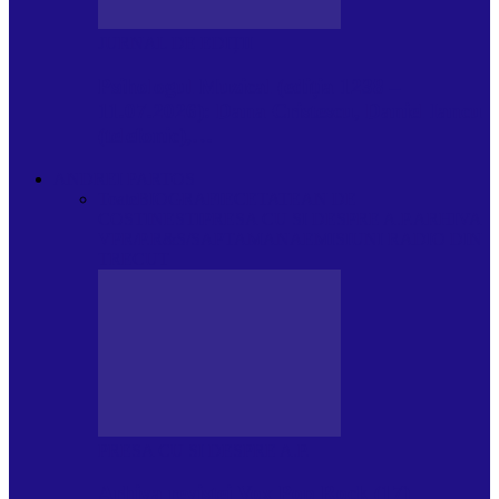
JURNAL DE EDIȚII
Psihologul Muzical (ediția 1238 –
11.07.2026): Dana Cristescu, Daniel Iancu
(telefonic),…
ANDREI PARTOS
Toate
BIOGRAFIE
CETATEAN DE
COSTINESTI
PRESA CU SI DESPRE A.P.
ARHIVA
VPR/P.R&S/SAPTAMANA
EMISIUNI RADIO DIN
TRECUT
PRESA CU SI DESPRE A.P.
Arhiva revistei Vox Pop Rock (17)