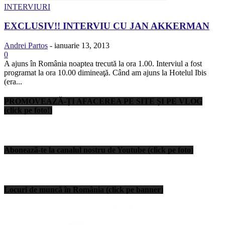
INTERVIURI
EXCLUSIV!! INTERVIU CU JAN AKKERMAN
Andrei Partos
-
ianuarie 13, 2013
0
A ajuns în România noaptea trecută la ora 1.00. Interviul a fost
programat la ora 10.00 dimineaţă. Când am ajuns la Hotelul Ibis
(era...
PROMOVEAZĂ-ȚI AFACEREA PE SITE ȘI PE VLOG
(click pe foto!)
Abonează-te la canalul nostru de Youtube (click pe foto)
Locuri de muncă în România (click pe banner)