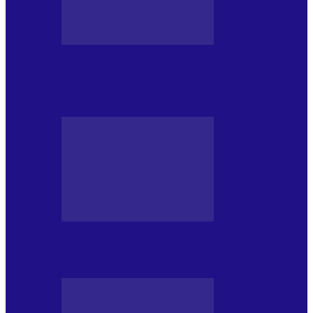
DE PĂSTRAT
World Kindness Day (Ziua Mondială a
Bunătății) (13.11)
DE PĂSTRAT
Ziua Îndeplinirii Visurilor (13.01)