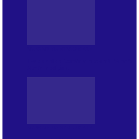
MASS MEDIA NEMUZICALA
170 de ani de România modernă. What’s
Next? la ediția a…
MASS MEDIA NEMUZICALA