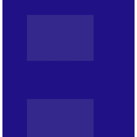
NONCONFORMIST CÂNTECE…
JURNAL DE EDIȚII
Psihologul Muzical (ediția 1239 –
18.07.2026): Walter Ghicolescu, TOP
NONCONFORMIST CÂNTECE…