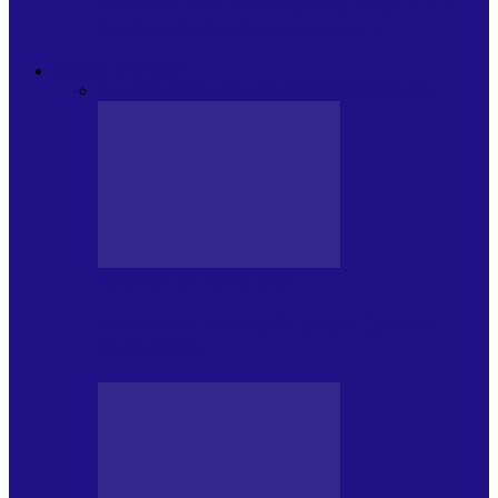
Modulul FNT Educațional, ediția a 5-a.
Spațiu esențial de expunere a…
EXCLUSIVITATI
Toate
CRONICI DE CONCERT
INTERVIURI
CRONICI DE CONCERT
Alexandru Andries în clubul Quantic
(2.06.2026)