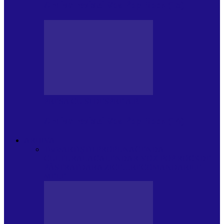
Arhiva revistei Vox Pop Rock (15)
PRESA CU SI DESPRE A.P.
Arhiva revistei Vox Pop Rock (14)
ARHIVA
Toate
ARTIȘTII PROPUN
AGENDA
CULTURALA
CALENDAR VOX POP ROCK
DE
PĂSTRAT
DARA ZICE…
RECOMANDARILE
MELE