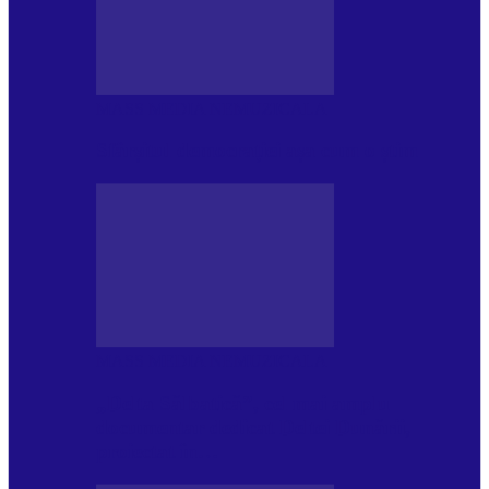
MASS MEDIA NEMUZICALA
Sfârșitul democrației așa cum o știm
MASS MEDIA NEMUZICALA
„Delta Sălbatică”, cel mai amplu
documentar dedicat Deltei Dunării,
proiectat în…