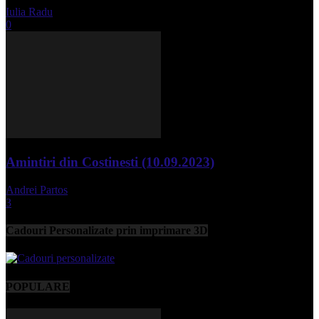
Iulia Radu
-
aprilie 10, 2024
0
Amintiri din Costinesti (10.09.2023)
Andrei Partos
-
septembrie 11, 2023
3
Cadouri Personalizate prin imprimare 3D
POPULARE