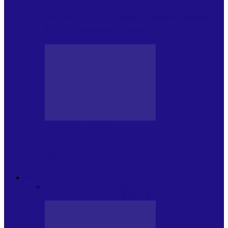
Foc de P.A.E. cu Andrei Partoș – ediția
951. Campionatul Mondial…
JURNALE DE P.A.E.
Foc de P.A.E. cu Andrei Partoș – ediția
950. V-a afectat…
PSIHOLOGUL MUZICAL
Toate
JURNAL DE EDIȚII
EDITII DE
COLECTIE
ARHIVA EMISIUNII