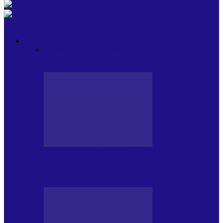
OPINII
Toate
BLOGUL LUI ANDREI
HOLBARILE LUI
ANDREI
BLOGUL IULIEI
HOLBARILE
IULIEI
COLABORATORII NOȘTRI
BLOGUL LUI ANDREI
77 DE MULȚUMIRI – DIN 2.08.