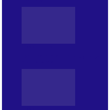
JURNALE DE P.A.E.
Foc de P.A.E. cu Andrei Partoș – ediția
952. Trei seriale…
JURNALE DE P.A.E.