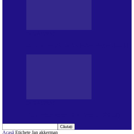
DE PĂSTRAT
Ziua internațională a Mării Negre (31.10)
DE PĂSTRAT
Ziua Internațională a Tigrului (29.07)
Acasă
Etichete
Jan akkerman