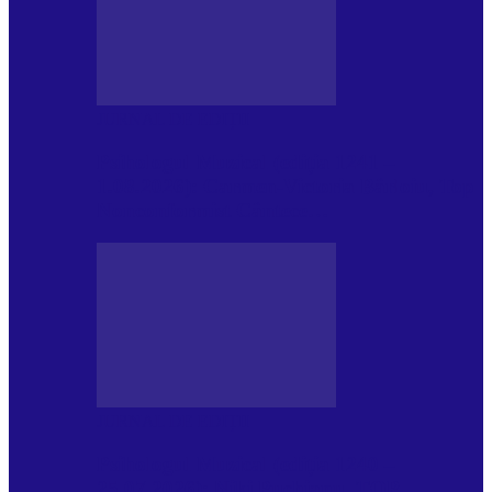
JURNAL DE EDIȚII
Psihologul Muzical (ediția 1241 –
1.08.2026): Carmen-Victoria Bârloiu, Top
Nonconformist Cântece…
JURNAL DE EDIȚII
Psihologul Muzical (ediția 1240 –
25.07.2026): Niki Puchianu, TOP