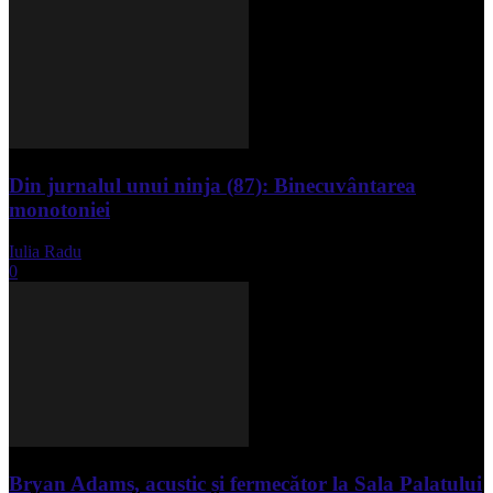
Din jurnalul unui ninja (87): Binecuvântarea
monotoniei
Iulia Radu
-
mai 8, 2025
0
Bryan Adams, acustic și fermecător la Sala Palatului