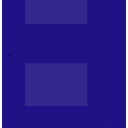
CRONICI DE CONCERT
Festivalul Internațional „George
Grigoriu” la Brăila (22 – 24.05.2026)
FOC DE P.A.E.
Toate
JURNALE DE P.A.E.
INVITATI LA VLOG
JURNALE DE P.A.E.
Foc de P.A.E. cu Andrei Partoș – ediția
953. Nicușor Dan…