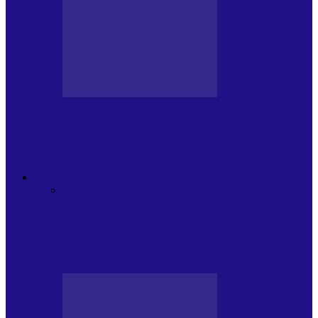
BLOGUL LUI ANDREI
JURNAL HOLBAT DIN 22 IULIE – N.
DAN SĂ DESEMNEZE PREMIER!…
ACTUALITATE
Toate
PLAYLISTURILE NOASTRE
ARTICOLE
SPECIALE
POP ROCK
INTERNAȚIONAL
ROMANIA CANTA
LISTA
CONCERTELOR
MASS MEDIA
NEMUZICALA
MASS MEDIA
MUZICALA
SONDAJE/TOPURI
APARIȚII
DISCOGRAFICE