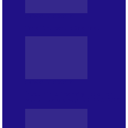
CRONICI DE CONCERT
Tania Turtureanu la Sala Palatului
CRONICI DE CONCERT
Între „Infinite Dreams” și Eddie: Iron
Maiden pe Arena Națională (28.05.2026)