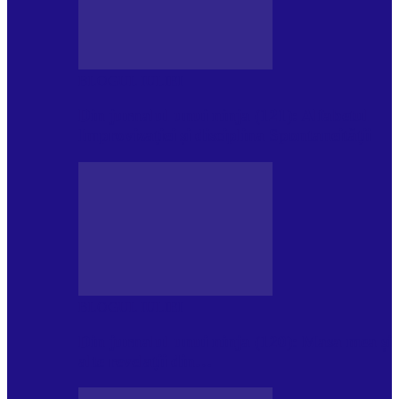
BLOGUL IULIEI
Din jurnalul unui ninja (121): Alfabetul
Improvizației și disciplina Spontaneității
BLOGUL IULIEI
Din jurnalul unui ninja (120): Masa mea și
alte revelații din…