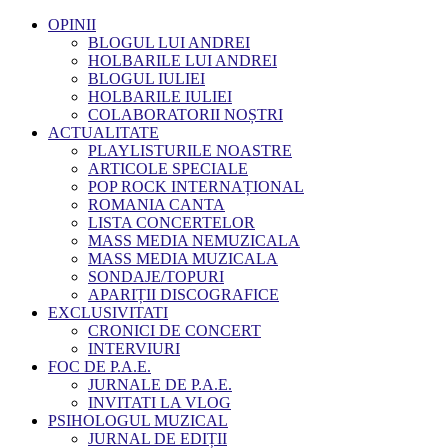
OPINII
BLOGUL LUI ANDREI
HOLBARILE LUI ANDREI
BLOGUL IULIEI
HOLBARILE IULIEI
COLABORATORII NOȘTRI
ACTUALITATE
PLAYLISTURILE NOASTRE
ARTICOLE SPECIALE
POP ROCK INTERNAȚIONAL
ROMANIA CANTA
LISTA CONCERTELOR
MASS MEDIA NEMUZICALA
MASS MEDIA MUZICALA
SONDAJE/TOPURI
APARIȚII DISCOGRAFICE
EXCLUSIVITATI
CRONICI DE CONCERT
INTERVIURI
FOC DE P.A.E.
JURNALE DE P.A.E.
INVITATI LA VLOG
PSIHOLOGUL MUZICAL
JURNAL DE EDIȚII