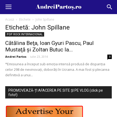
Acasă
Etichete
John Spillane
Etichetă: John Spillane
POP ROCK INTERNAȚIONAL
Cătălina Beţa, Ioan Gyuri Pascu, Paul
Mustaţă şi Zoltan Butuc la...
Andrei Partos
-
iulie 23, 2014
0
*Emisiunea a început sub emoţia intensă produsă de dispariţia
celor 298 de nevinovaţi, doborâţi în Ucraina. A mai fost şi plecarea
definitivă a unui...
PROMOVEAZĂ-ȚI AFACEREA PE SITE ȘI PE VLOG (click pe
foto!)