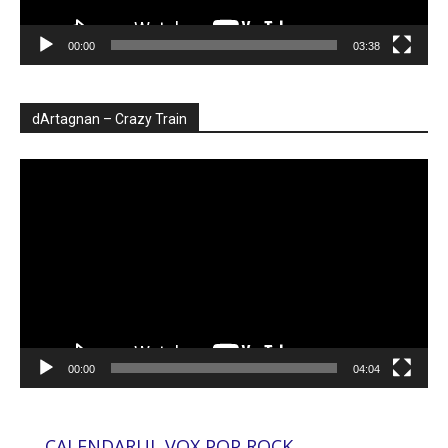
00:00
03:38
dArtagnan – Crazy Train
Player
video
00:00
04:04
CALENDARUL VOX POP ROCK