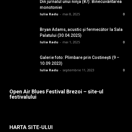
Din jurnalul unui ninja (87): Binecuvântarea
monotoniei
Iulia Radu
-
mai 8, 2025
0
Bryan Adams, acustic și fermecător la Sala
Palatului (30.04.2025)
Iulia Radu
-
mai 1, 2025
0
Galerie foto: Plimbare prin Costinești (9 –
10.09.2023)
Iulia Radu
-
septembrie 11, 2023
0
Open Air Blues Festival Brezoi – site-ul
festivalului
HARTA SITE-ULUI