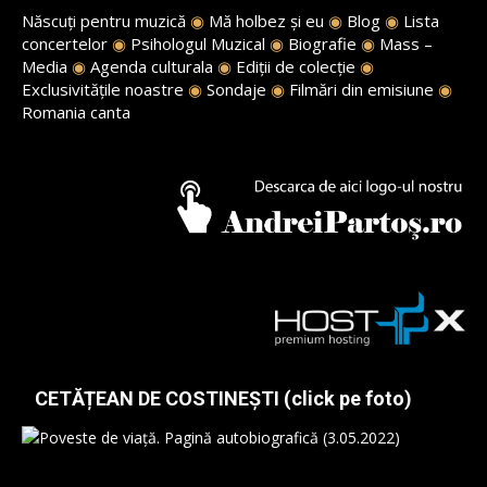
Născuți pentru muzică
◉
Mă holbez și eu
◉
Blog
◉
Lista
concertelor
◉
Psihologul Muzical
◉
Biografie
◉
Mass –
Media
◉
Agenda culturala
◉
Ediții de colecție
◉
Exclusivitățile noastre
◉
Sondaje
◉
Filmări din emisiune
◉
Romania canta
CETĂȚEAN DE COSTINEȘTI (click pe foto)