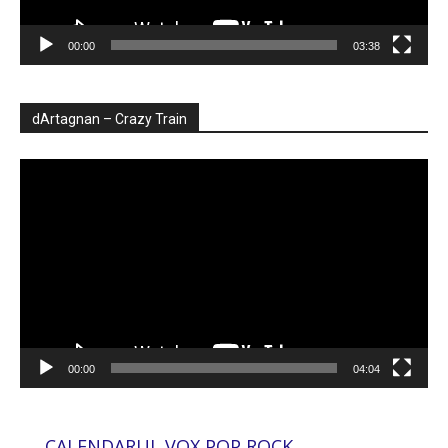
00:00
03:38
dArtagnan – Crazy Train
Player
video
00:00
04:04
CALENDARUL VOX POP ROCK