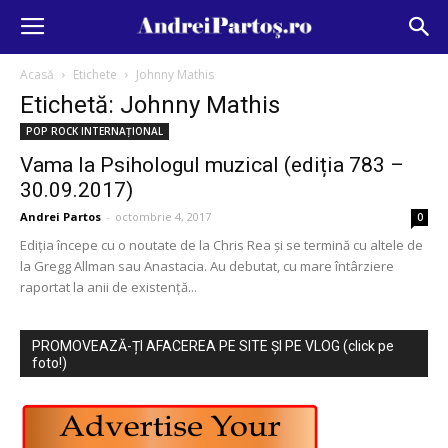
Acasă
Etichete
Johnny Mathis
Etichetă: Johnny Mathis
POP ROCK INTERNAȚIONAL
Vama la Psihologul muzical (ediția 783 –
30.09.2017)
Andrei Partos
-
octombrie 4, 2017
0
Ediția începe cu o noutate de la Chris Rea și se termină cu altele de
la Gregg Allman sau Anastacia. Au debutat, cu mare întârziere
raportat la anii de existență...
PROMOVEAZĂ-ȚI AFACEREA PE SITE ȘI PE VLOG (click pe
foto!)