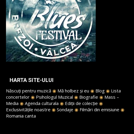
HARTA SITE-ULUI
Născuți pentru muzică
◉
Mă holbez și eu
◉
Blog
◉
Lista
concertelor
◉
Psihologul Muzical
◉
Biografie
◉
Mass –
Media
◉
Agenda culturala
◉
Ediții de colecție
◉
Exclusivitățile noastre
◉
Sondaje
◉
Filmări din emisiune
◉
Romania canta