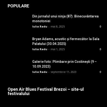
POPULARE
Din jurnalul unui ninja (87): Binecuvântarea
monotoniei
Iulia Radu
-
mai 8, 2025
0
Bryan Adams, acustic și fermecător la Sala
Palatului (30.04.2025)
Iulia Radu
-
mai 1, 2025
0
Galerie foto: Plimbare prin Costinești (9 –
10.09.2023)
Iulia Radu
-
septembrie 11, 2023
0
Open Air Blues Festival Brezoi – site-ul
festivalului