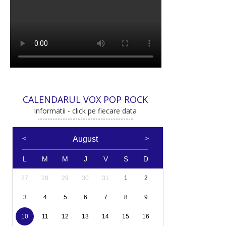
CALENDARUL VOX POP ROCK
Informatii - click pe fiecare data
August
L
M
M
J
V
S
D
27
28
29
30
31
1
2
3
4
5
6
7
8
9
10
11
12
13
14
15
16