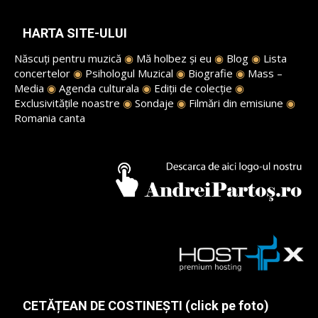
HARTA SITE-ULUI
Născuți pentru muzică
◉
Mă holbez și eu
◉
Blog
◉
Lista
concertelor
◉
Psihologul Muzical
◉
Biografie
◉
Mass –
Media
◉
Agenda culturala
◉
Ediții de colecție
◉
Exclusivitățile noastre
◉
Sondaje
◉
Filmări din emisiune
◉
Romania canta
CETĂȚEAN DE COSTINEȘTI (click pe foto)