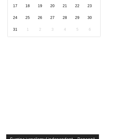
17
18
19
20
21
22
23
24
25
26
27
28
29
30
31
1
2
3
4
5
6
Sondaje
Video