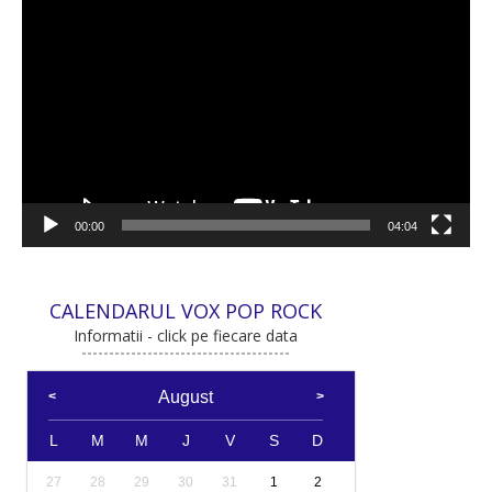
Player
video
00:00
04:04
CALENDARUL VOX POP ROCK
Informatii - click pe fiecare data
August
L
M
M
J
V
S
D
27
28
29
30
31
1
2