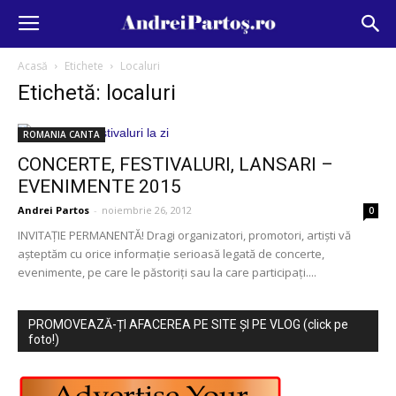
Acasă
Etichete
Localuri
Etichetă: localuri
ROMANIA CANTA
CONCERTE, FESTIVALURI, LANSARI –
EVENIMENTE 2015
Andrei Partos
-
noiembrie 26, 2012
0
INVITAŢIE PERMANENTĂ! Dragi organizatori, promotori, artişti vă
aşteptăm cu orice informaţie serioasă legată de concerte,
evenimente, pe care le păstoriţi sau la care participaţi....
PROMOVEAZĂ-ȚI AFACEREA PE SITE ȘI PE VLOG (click pe
foto!)