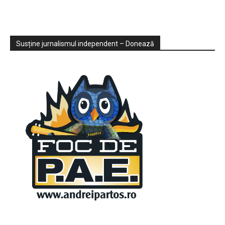
Sondaje
Video
Susține jurnalismul independent – Donează