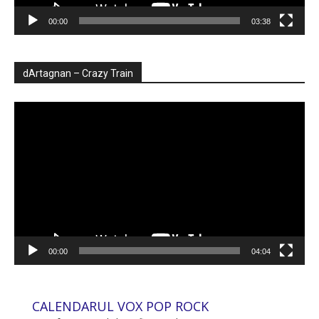
00:00
03:38
dArtagnan – Crazy Train
Player
video
00:00
04:04
CALENDARUL VOX POP ROCK