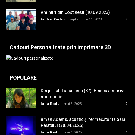
Amintiri din Costinesti (10.09.2023)
Andrei Partos
-
septembrie 11, 2023
3
Cadouri Personalizate prin imprimare 3D
POPULARE
Din jurnalul unui ninja (87): Binecuvântarea
monotoniei
Iulia Radu
-
mai 8, 2025
0
Bryan Adams, acustic și fermecător la Sala
Palatului (30.04.2025)
Iulia Radu
-
mai 1, 2025
0