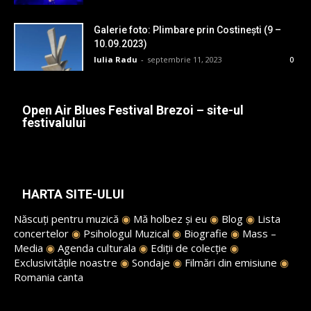
Galerie foto: Plimbare prin Costinești (9 –
10.09.2023)
Iulia Radu
-
septembrie 11, 2023
0
Open Air Blues Festival Brezoi – site-ul
festivalului
HARTA SITE-ULUI
Născuți pentru muzică
◉
Mă holbez și eu
◉
Blog
◉
Lista
concertelor
◉
Psihologul Muzical
◉
Biografie
◉
Mass –
Media
◉
Agenda culturala
◉
Ediții de colecție
◉
Exclusivitățile noastre
◉
Sondaje
◉
Filmări din emisiune
◉
Romania canta