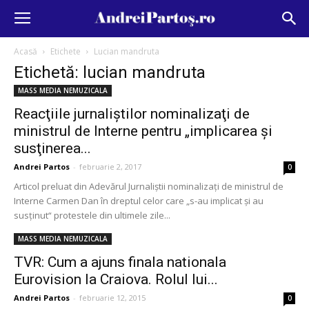
Acasă
Etichete
Lucian mandruta
Etichetă: lucian mandruta
MASS MEDIA NEMUZICALA
Reacţiile jurnaliştilor nominalizaţi de
ministrul de Interne pentru „implicarea şi
susţinerea...
Andrei Partos
-
februarie 2, 2017
0
Articol preluat din Adevărul Jurnaliştii nominalizaţi de ministrul de
Interne Carmen Dan în dreptul celor care „s-au implicat şi au
susţinut“ protestele din ultimele zile...
MASS MEDIA NEMUZICALA
TVR: Cum a ajuns finala nationala
Eurovision la Craiova. Rolul lui...
Andrei Partos
-
februarie 12, 2015
0