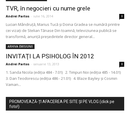
TVR, în negocieri cu nume grele
Andrei Partos
-
iulie 16, 2014
0
Lucian Mândruță, Marius Tucă și Doina Gradea se numără printre
cei vizați de Stelian Tănase Din toamnă, televiziunea publică se
transformă, anunță președintele director general...
ARHIVA EMISIUNII
INVITAŢI LA PSIHOLOG ÎN 2012
Andrei Partos
-
ianuarie 13, 2013
0
1. Sanda Nicola (ediţia 484 - 7.01) 2. Timpuri Noi (ediţia 485 - 14.01)
3. Dan Teodorescu (ediţia 486 - 21.01) 4. Blaze Bayley şi Cosmin
Vaman...
PROMOVEAZĂ-ȚI AFACEREA PE SITE ȘI PE VLOG (click pe
foto!)