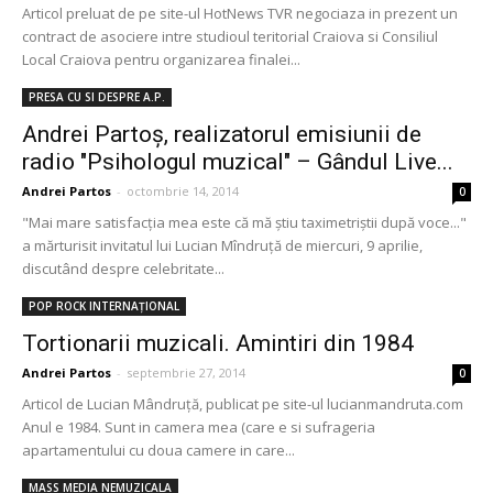
Articol preluat de pe site-ul HotNews TVR negociaza in prezent un
contract de asociere intre studioul teritorial Craiova si Consiliul
Local Craiova pentru organizarea finalei...
PRESA CU SI DESPRE A.P.
Andrei Partoş, realizatorul emisiunii de
radio "Psihologul muzical" – Gândul Live...
Andrei Partos
-
octombrie 14, 2014
0
"Mai mare satisfacţia mea este că mă ştiu taximetriştii după voce..."
a mărturisit invitatul lui Lucian Mîndruţă de miercuri, 9 aprilie,
discutând despre celebritate...
POP ROCK INTERNAȚIONAL
Tortionarii muzicali. Amintiri din 1984
Andrei Partos
-
septembrie 27, 2014
0
Articol de Lucian Mândruță, publicat pe site-ul lucianmandruta.com
Anul e 1984. Sunt in camera mea (care e si sufrageria
apartamentului cu doua camere in care...
MASS MEDIA NEMUZICALA