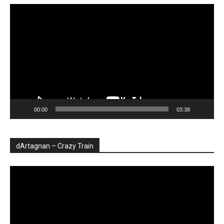
Player
video
00:00
03:38
dArtagnan – Crazy Train
Player
video