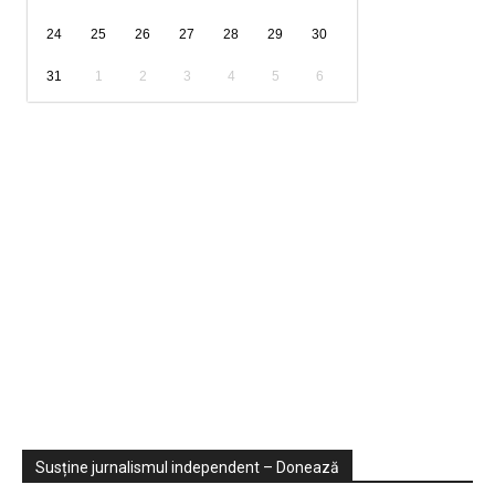
24
25
26
27
28
29
30
31
1
2
3
4
5
6
Sondaje
Video
Susține jurnalismul independent – Donează