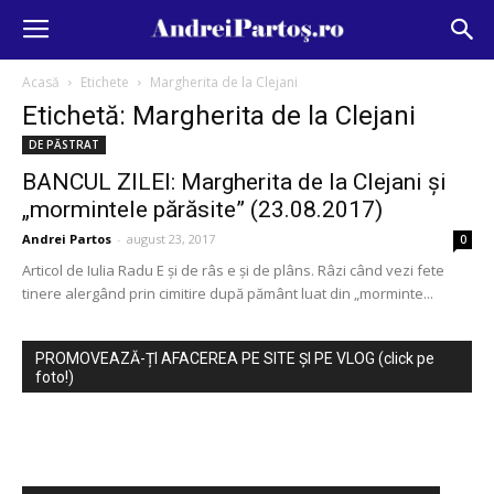
Acasă
Etichete
Margherita de la Clejani
Etichetă: Margherita de la Clejani
DE PĂSTRAT
BANCUL ZILEI: Margherita de la Clejani și
„mormintele părăsite” (23.08.2017)
Andrei Partos
-
august 23, 2017
0
Articol de Iulia Radu E și de râs e și de plâns. Râzi când vezi fete
tinere alergând prin cimitire după pământ luat din „morminte...
PROMOVEAZĂ-ȚI AFACEREA PE SITE ȘI PE VLOG (click pe
foto!)