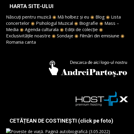
HARTA SITE-ULUI
Născuți pentru muzică
◉
Mă holbez și eu
◉
Blog
◉
Lista
concertelor
◉
Psihologul Muzical
◉
Biografie
◉
Mass –
Media
◉
Agenda culturala
◉
Ediții de colecție
◉
Exclusivitățile noastre
◉
Sondaje
◉
Filmări din emisiune
◉
Romania canta
CETĂȚEAN DE COSTINEȘTI (click pe foto)