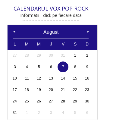
CALENDARUL VOX POP ROCK
Informatii - click pe fiecare data
August
L
M
M
J
V
S
D
27
28
29
30
31
1
2
3
4
5
6
7
8
9
10
11
12
13
14
15
16
17
18
19
20
21
22
23
24
25
26
27
28
29
30
31
1
2
3
4
5
6