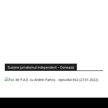
Sondaje
Video
Susține jurnalismul independent – Donează