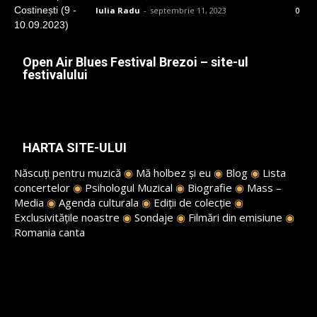
Iulia Radu
-
septembrie 11, 2023
0
Open Air Blues Festival Brezoi – site-ul
festivalului
HARTA SITE-ULUI
Născuți pentru muzică
◉
Mă holbez și eu
◉
Blog
◉
Lista
concertelor
◉
Psihologul Muzical
◉
Biografie
◉
Mass –
Media
◉
Agenda culturala
◉
Ediții de colecție
◉
Exclusivitățile noastre
◉
Sondaje
◉
Filmări din emisiune
◉
Romania canta