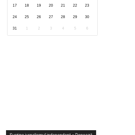
17
18
19
20
21
22
23
24
25
26
27
28
29
30
31
1
2
3
4
5
6
Sondaje
Video