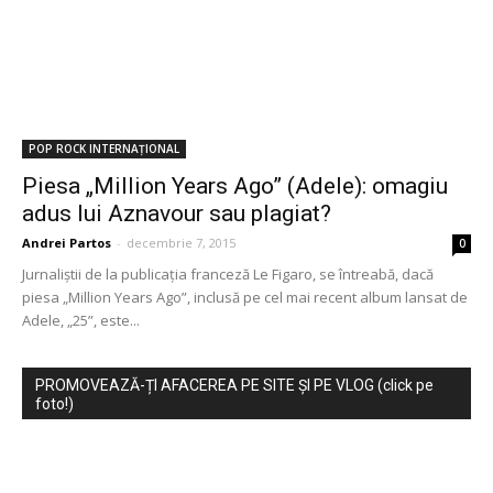
POP ROCK INTERNAȚIONAL
Piesa „Million Years Ago” (Adele): omagiu
adus lui Aznavour sau plagiat?
Andrei Partos
-
decembrie 7, 2015
0
Jurnaliștii de la publicația franceză Le Figaro, se întreabă, dacă
piesa „Million Years Ago”, inclusă pe cel mai recent album lansat de
Adele, „25”, este...
PROMOVEAZĂ-ȚI AFACEREA PE SITE ȘI PE VLOG (click pe
foto!)