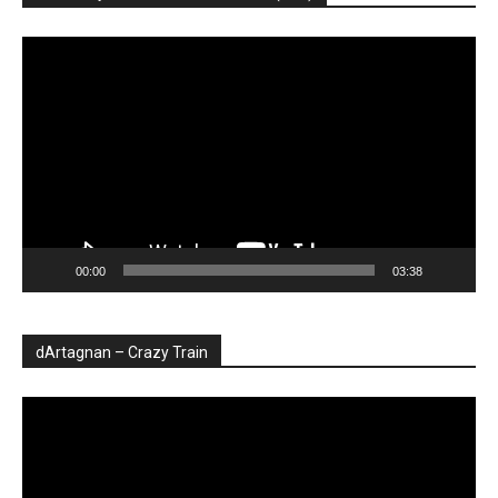
Player
video
00:00
03:38
dArtagnan – Crazy Train
Player
video