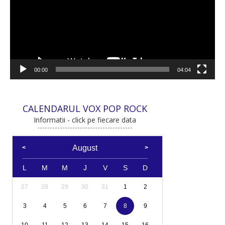
00:00
04:04
CALENDARUL VOX POP ROCK
Informatii - click pe fiecare data
August
L
M
M
J
V
S
D
27
28
29
30
31
1
2
3
4
5
6
7
8
9