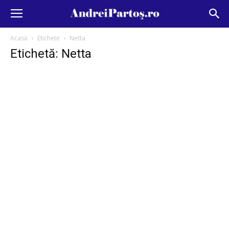
Acasă
Etichete
Netta
Etichetă: Netta