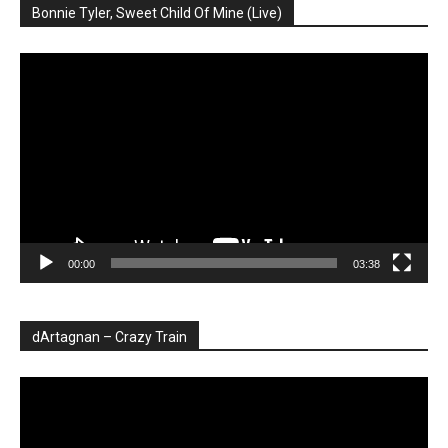
Bonnie Tyler, Sweet Child Of Mine (Live)
Player
video
00:00
03:38
dArtagnan – Crazy Train
Player
video