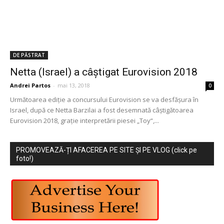
DE PĂSTRAT
Netta (Israel) a câștigat Eurovision 2018
Andrei Partos
-
mai 13, 2018
0
Următoarea ediţie a concursului Eurovision se va desfăşura în
Israel, după ce Netta Barzilai a fost desemnată câştigătoarea
Eurovision 2018, graţie interpretării piesei „Toy“,...
PROMOVEAZĂ-ȚI AFACEREA PE SITE ȘI PE VLOG (click pe
foto!)