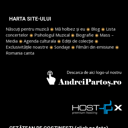
HARTA SITE-ULUI
Născuți pentru muzică
◉
Mă holbez și eu
◉
Blog
◉
Lista
concertelor
◉
Psihologul Muzical
◉
Biografie
◉
Mass –
Media
◉
Agenda culturala
◉
Ediții de colecție
◉
Exclusivitățile noastre
◉
Sondaje
◉
Filmări din emisiune
◉
Romania canta