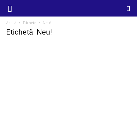
Acasă
Etichete
Neu!
Etichetă: Neu!