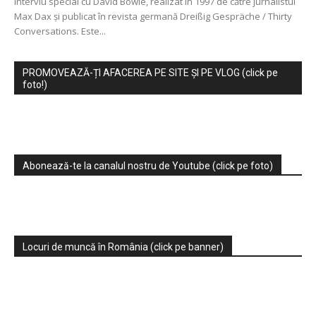
Interviu special cu David Bowie, realizat în 1997 de către jurnalistul
Max Dax și publicat în revista germană Dreißig Gespräche / Thirty
Conversations. Este...
PROMOVEAZĂ-ȚI AFACEREA PE SITE ȘI PE VLOG (click pe
foto!)
Abonează-te la canalul nostru de Youtube (click pe foto)
Locuri de muncă în România (click pe banner)