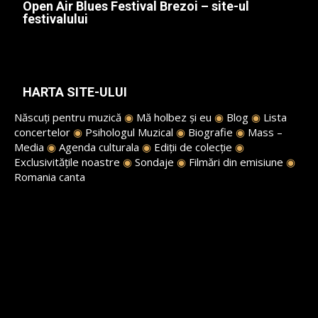
Open Air Blues Festival Brezoi – site-ul
festivalului
HARTA SITE-ULUI
Născuți pentru muzică
◉
Mă holbez și eu
◉
Blog
◉
Lista
concertelor
◉
Psihologul Muzical
◉
Biografie
◉
Mass –
Media
◉
Agenda culturala
◉
Ediții de colecție
◉
Exclusivitățile noastre
◉
Sondaje
◉
Filmări din emisiune
◉
Romania canta