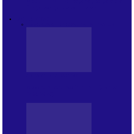
Modulul FNT Educațional, ediția a 5-a.
Spațiu esențial de expunere a…
EXCLUSIVITATI
Toate
CRONICI DE CONCERT
INTERVIURI
CRONICI DE CONCERT
Alexandru Andries în clubul Quantic
(2.06.2026)