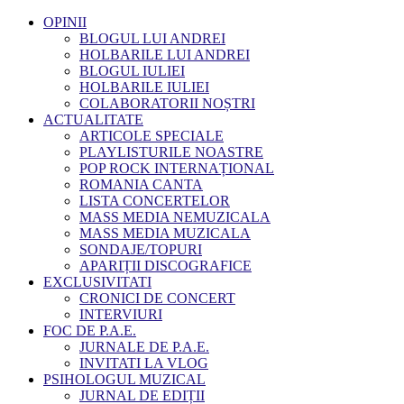
OPINII
BLOGUL LUI ANDREI
HOLBARILE LUI ANDREI
BLOGUL IULIEI
HOLBARILE IULIEI
COLABORATORII NOȘTRI
ACTUALITATE
ARTICOLE SPECIALE
PLAYLISTURILE NOASTRE
POP ROCK INTERNAȚIONAL
ROMANIA CANTA
LISTA CONCERTELOR
MASS MEDIA NEMUZICALA
MASS MEDIA MUZICALA
SONDAJE/TOPURI
APARIȚII DISCOGRAFICE
EXCLUSIVITATI
CRONICI DE CONCERT
INTERVIURI
FOC DE P.A.E.
JURNALE DE P.A.E.
INVITATI LA VLOG
PSIHOLOGUL MUZICAL
JURNAL DE EDIȚII