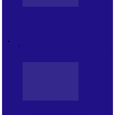
JURNAL DE EDIȚII
Psihologul Muzical (ediția 1238 –
11.07.2026): Dana Cristescu, Daniel Iancu
(telefonic),…
ANDREI PARTOS
Toate
BIOGRAFIE
CETATEAN DE
COSTINESTI
PRESA CU SI DESPRE A.P.
ARHIVA
VPR/P.R&S/SAPTAMANA
EMISIUNI RADIO DIN
TRECUT
PRESA CU SI DESPRE A.P.
Arhiva revistei Vox Pop Rock (17)