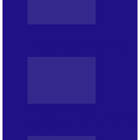
BLOGUL IULIEI
Din jurnalul unui ninja (121): Alfabetul
Improvizației și disciplina Spontaneității
BLOGUL IULIEI
Din jurnalul unui ninja (120): Masa mea și
alte revelații din…