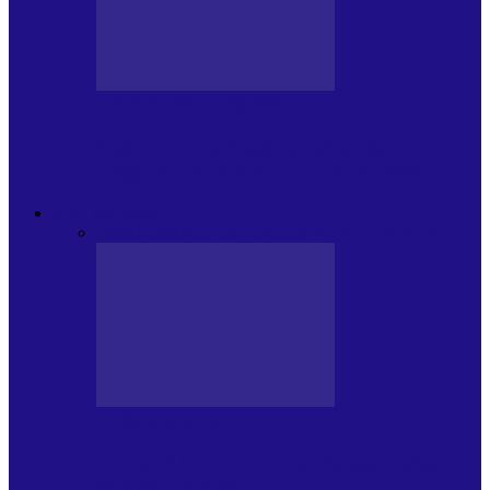
CRONICI DE CONCERT
Festivalul Internațional „George
Grigoriu” la Brăila (22 – 24.05.2026)
FOC DE P.A.E.
Toate
JURNALE DE P.A.E.
INVITATI LA VLOG
JURNALE DE P.A.E.
Foc de P.A.E. cu Andrei Partoș – ediția
953. Nicușor Dan…