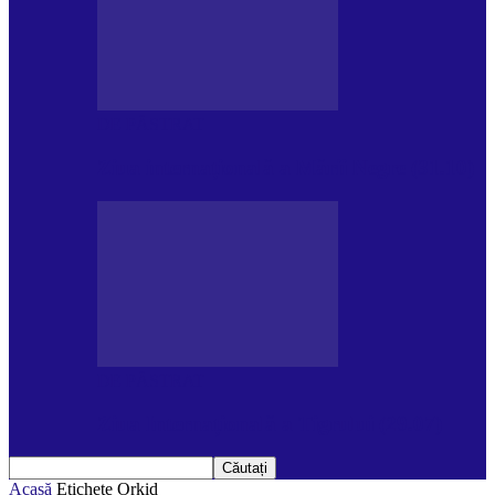
DE PĂSTRAT
Ziua internațională a Mării Negre (31.10)
DE PĂSTRAT
Ziua Internațională a Tigrului (29.07)
Acasă
Etichete
Orkid