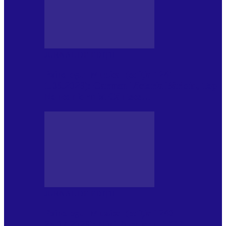
JURNAL DE EDIȚII
Psihologul Muzical (ediția 1241 –
1.08.2026): Carmen-Victoria Bârloiu, Top
Nonconformist Cântece…
JURNAL DE EDIȚII
Psihologul Muzical (ediția 1240 –
25.07.2026): Niki Puchianu, TOP