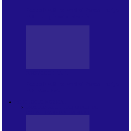
Foc de P.A.E. cu Andrei Partoș – ediția
951. Campionatul Mondial…
JURNALE DE P.A.E.
Foc de P.A.E. cu Andrei Partoș – ediția
950. V-a afectat…
PSIHOLOGUL MUZICAL
Toate
JURNAL DE EDIȚII
EDITII DE
COLECTIE
ARHIVA EMISIUNII