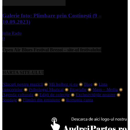
Galerie foto: Plimbare prin Costinești (9 –
10.09.2023)
Iulia Radu
-
septembrie 11, 2023
0
Open Air Blues Festival Brezoi – site-ul festivalului
HARTA SITE-ULUI
Născuți pentru muzică
◉
Mă holbez și eu
◉
Blog
◉
Lista
concertelor
◉
Psihologul Muzical
◉
Biografie
◉
Mass – Media
◉
Agenda culturala
◉
Ediții de colecție
◉
Exclusivitățile noastre
◉
Sondaje
◉
Filmări din emisiune
◉
Romania canta