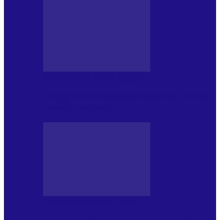
MASS MEDIA NEMUZICALA
170 de ani de România modernă. What’s
Next? la ediția a…
MASS MEDIA NEMUZICALA