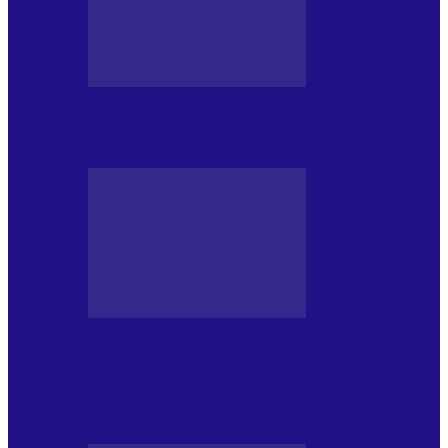
MASS MEDIA NEMUZICALA
Sfârșitul democrației așa cum o știm
MASS MEDIA NEMUZICALA
„Delta Sălbatică”, cel mai amplu
documentar dedicat Deltei Dunării,
proiectat în…