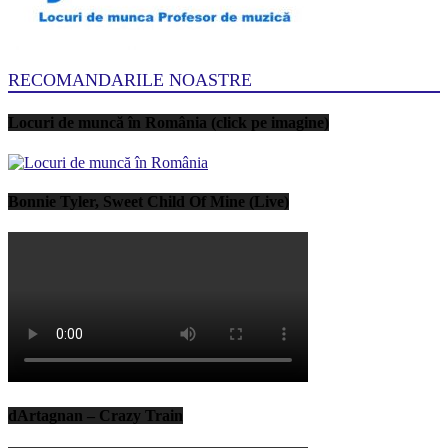
RECOMANDARILE NOASTRE
Locuri de muncă în România (click pe imagine)
Bonnie Tyler, Sweet Child Of Mine (Live)
dArtagnan – Crazy Train