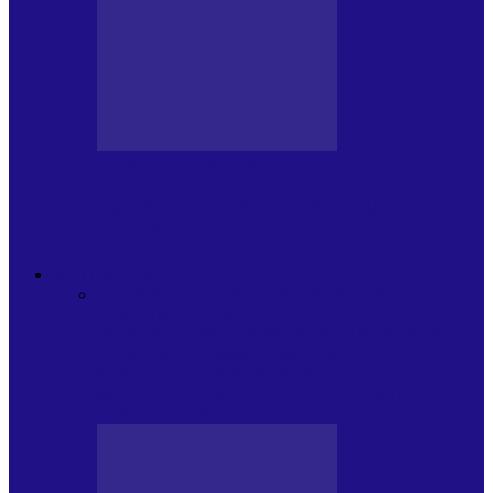
BLOGUL LUI ANDREI
JURNAL HOLBAT DIN 22 IULIE – N.
DAN SĂ DESEMNEZE PREMIER!…
ACTUALITATE
Toate
ARTICOLE SPECIALE
PLAYLISTURILE
NOASTRE
POP ROCK
INTERNAȚIONAL
ROMANIA CANTA
LISTA
CONCERTELOR
MASS MEDIA
NEMUZICALA
MASS MEDIA
MUZICALA
SONDAJE/TOPURI
APARIȚII
DISCOGRAFICE