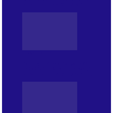
NONCONFORMIST CÂNTECE…
JURNAL DE EDIȚII
Psihologul Muzical (ediția 1239 –
18.07.2026): Walter Ghicolescu, TOP
NONCONFORMIST CÂNTECE…