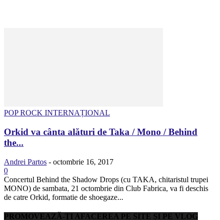
POP ROCK INTERNAȚIONAL
Orkid va cânta alături de Taka / Mono / Behind
the...
Andrei Partos
-
octombrie 16, 2017
0
Concertul Behind the Shadow Drops (cu TAKA, chitaristul trupei
MONO) de sambata, 21 octombrie din Club Fabrica, va fi deschis
de catre Orkid, formatie de shoegaze...
PROMOVEAZĂ-ȚI AFACEREA PE SITE ȘI PE VLOG