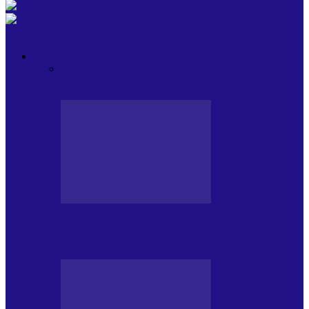
OPINII
Toate
BLOGUL LUI ANDREI
HOLBARILE LUI
ANDREI
BLOGUL IULIEI
HOLBARILE
IULIEI
COLABORATORII NOȘTRI
BLOGUL LUI ANDREI
77 DE MULȚUMIRI – DIN 2.08.