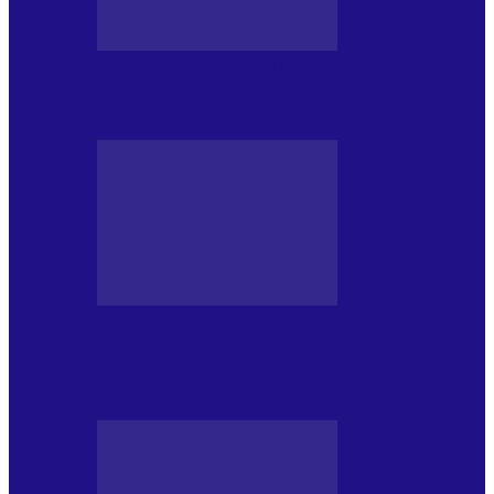
CRONICI DE CONCERT
Tania Turtureanu la Sala Palatului
CRONICI DE CONCERT
Între „Infinite Dreams” și Eddie: Iron
Maiden pe Arena Națională (28.05.2026)