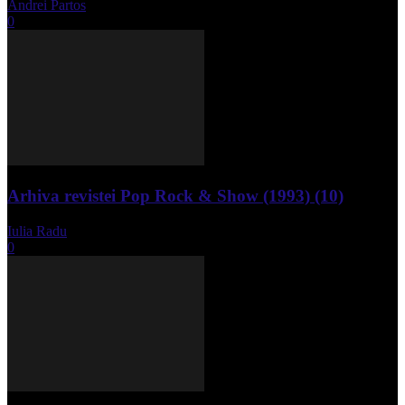
Andrei Partos
-
iunie 15, 2023
0
Arhiva revistei Pop Rock & Show (1993) (10)
Iulia Radu
-
aprilie 10, 2024
0