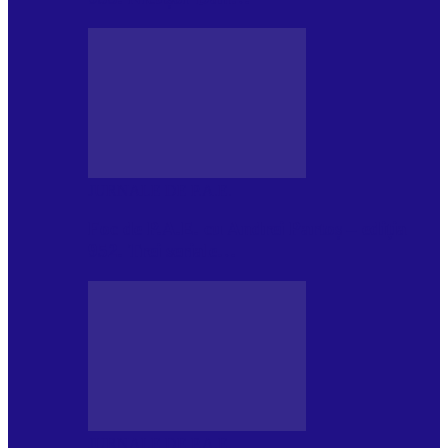
JURNALE DE P.A.E.
Foc de P.A.E. cu Andrei Partoș – ediția
952. Trei seriale…
JURNALE DE P.A.E.