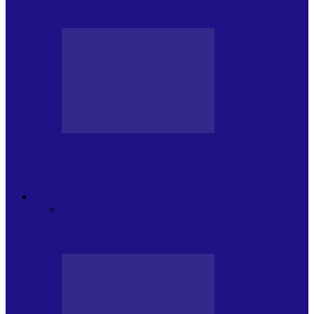
Arhiva revistei Vox Pop Rock (15)
PRESA CU SI DESPRE A.P.
Arhiva revistei Vox Pop Rock (14)
ARHIVA
Toate
ARTIȘTII PROPUN
AGENDA
CULTURALA
CALENDAR VOX POP ROCK
DE
PĂSTRAT
DARA ZICE…
RECOMANDARILE
MELE