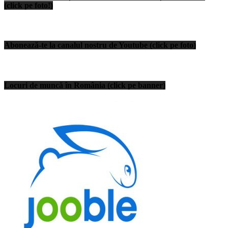
(click pe foto!)
Abonează-te la canalul nostru de Youtube (click pe foto)
Locuri de muncă în România (click pe banner)