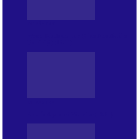
DE PĂSTRAT
World Kindness Day (Ziua Mondială a
Bunătății) (13.11)
DE PĂSTRAT
Ziua Îndeplinirii Visurilor (13.01)