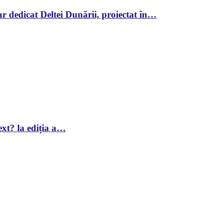
r dedicat Deltei Dunării, proiectat în…
xt? la ediția a…