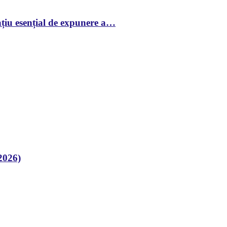
țiu esențial de expunere a…
2026)