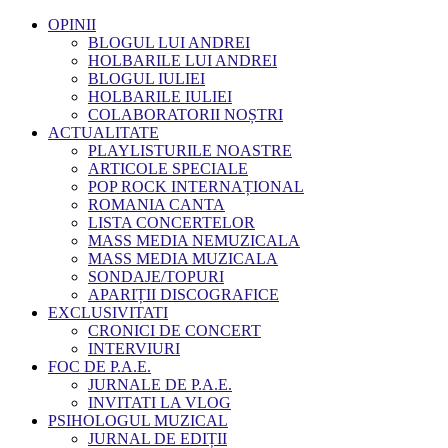
OPINII
BLOGUL LUI ANDREI
HOLBARILE LUI ANDREI
BLOGUL IULIEI
HOLBARILE IULIEI
COLABORATORII NOȘTRI
ACTUALITATE
PLAYLISTURILE NOASTRE
ARTICOLE SPECIALE
POP ROCK INTERNAȚIONAL
ROMANIA CANTA
LISTA CONCERTELOR
MASS MEDIA NEMUZICALA
MASS MEDIA MUZICALA
SONDAJE/TOPURI
APARIȚII DISCOGRAFICE
EXCLUSIVITATI
CRONICI DE CONCERT
INTERVIURI
FOC DE P.A.E.
JURNALE DE P.A.E.
INVITATI LA VLOG
PSIHOLOGUL MUZICAL
JURNAL DE EDIȚII