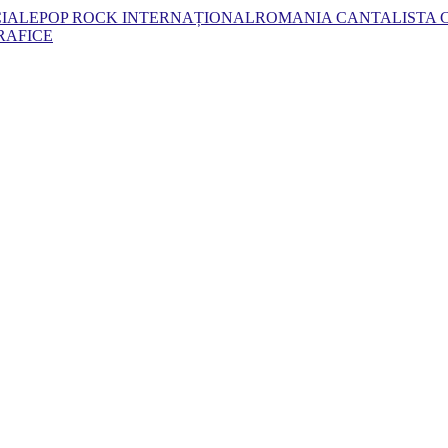
CIALE
POP ROCK INTERNAȚIONAL
ROMANIA CANTA
LISTA
RAFICE