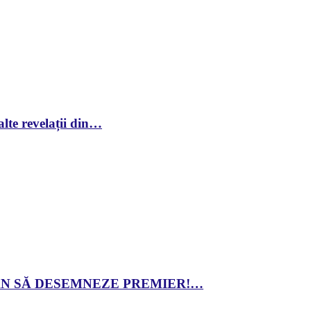
lte revelații din…
 DAN SĂ DESEMNEZE PREMIER!…