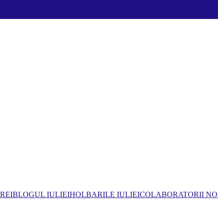
REI
BLOGUL IULIEI
HOLBARILE IULIEI
COLABORATORII NO