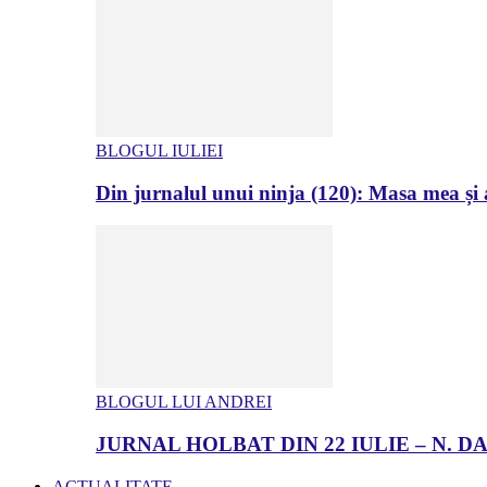
BLOGUL IULIEI
Din jurnalul unui ninja (120): Masa mea și a
BLOGUL LUI ANDREI
JURNAL HOLBAT DIN 22 IULIE – N.
ACTUALITATE