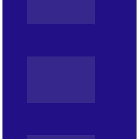
BLOGUL IULIEI
Din jurnalul unui ninja (121): Alfabetul
Improvizației și disciplina Spontaneității
BLOGUL IULIEI
Din jurnalul unui ninja (120): Masa mea și
alte revelații din…