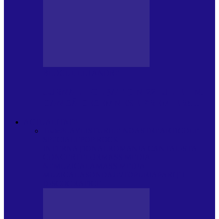
BLOGUL LUI ANDREI
JURNAL HOLBAT DIN 22 IULIE – N.
DAN SĂ DESEMNEZE PREMIER!…
ACTUALITATE
Toate
PLAYLISTURILE NOASTRE
ARTICOLE
SPECIALE
POP ROCK
INTERNAȚIONAL
ROMANIA CANTA
LISTA
CONCERTELOR
MASS MEDIA
NEMUZICALA
MASS MEDIA
MUZICALA
SONDAJE/TOPURI
APARIȚII
DISCOGRAFICE