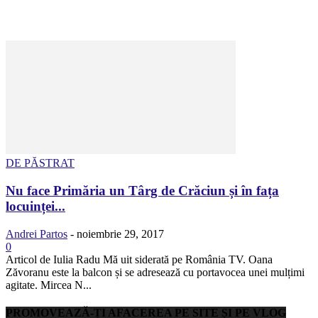
DE PĂSTRAT
Nu face Primăria un Târg de Crăciun și în fața
locuinței...
Andrei Partos
-
noiembrie 29, 2017
0
Articol de Iulia Radu Mă uit siderată pe România TV. Oana
Zăvoranu este la balcon și se adresează cu portavocea unei mulțimi
agitate. Mircea N...
PROMOVEAZĂ-ȚI AFACEREA PE SITE ȘI PE VLOG