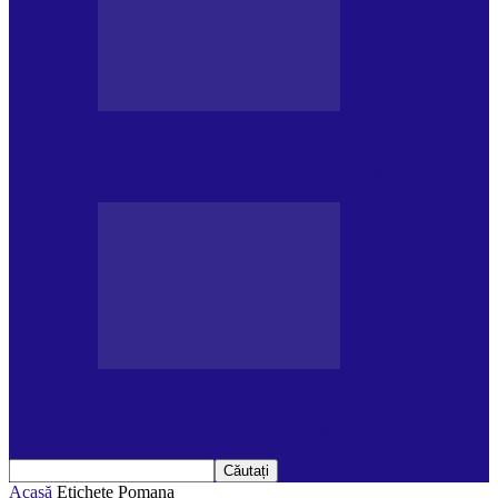
DE PĂSTRAT
Ziua internațională a Mării Negre (31.10)
DE PĂSTRAT
Ziua Internațională a Tigrului (29.07)
Acasă
Etichete
Pomana