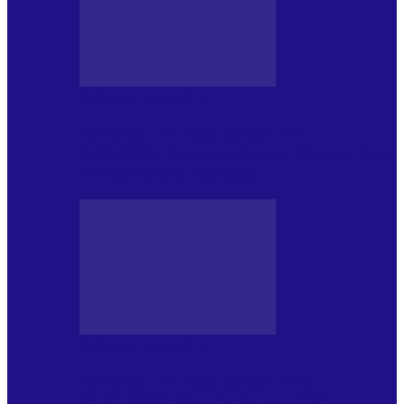
JURNAL DE EDIȚII
Psihologul Muzical (ediția 1241 –
1.08.2026): Carmen-Victoria Bârloiu, Top
Nonconformist Cântece…
JURNAL DE EDIȚII
Psihologul Muzical (ediția 1240 –
25.07.2026): Niki Puchianu, TOP