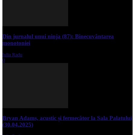
Din jurnalul unui ninja (87): Binecuvântarea
monotoniei
Iulia Radu
-
mai 8, 2025
0
Bryan Adams, acustic și fermecător la Sala Palatului
(30.04.2025)