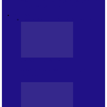
Modulul FNT Educațional, ediția a 5-a.
Spațiu esențial de expunere a…
EXCLUSIVITATI
Toate
CRONICI DE CONCERT
INTERVIURI
CRONICI DE CONCERT
Alexandru Andries în clubul Quantic
(2.06.2026)