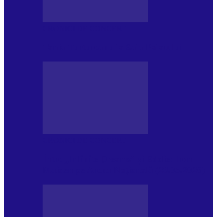
CRONICI DE CONCERT
Tania Turtureanu la Sala Palatului
CRONICI DE CONCERT
Între „Infinite Dreams” și Eddie: Iron
Maiden pe Arena Națională (28.05.2026)