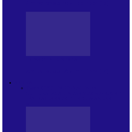
Arhiva revistei Vox Pop Rock (15)
PRESA CU SI DESPRE A.P.
Arhiva revistei Vox Pop Rock (14)
ARHIVA
Toate
ARTIȘTII PROPUN
AGENDA
CULTURALA
CALENDAR VOX POP ROCK
DE
PĂSTRAT
DARA ZICE…
RECOMANDARILE
MELE