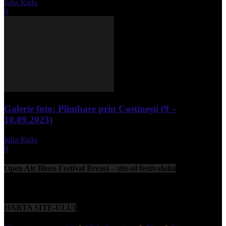
Iulia Radu
-
mai 1, 2025
0
Galerie foto: Plimbare prin Costinești (9 –
10.09.2023)
Iulia Radu
-
septembrie 11, 2023
0
Open Air Blues Festival Brezoi – site-ul festivalului
HARTA SITE-ULUI