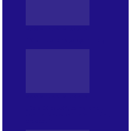
MASS MEDIA NEMUZICALA
Sfârșitul democrației așa cum o știm
MASS MEDIA NEMUZICALA
„Delta Sălbatică”, cel mai amplu
documentar dedicat Deltei Dunării,
proiectat în…