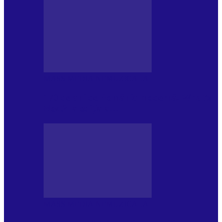
MASS MEDIA NEMUZICALA
170 de ani de România modernă. What’s
Next? la ediția a…
MASS MEDIA NEMUZICALA