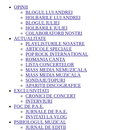
OPINII
BLOGUL LUI ANDREI
HOLBARILE LUI ANDREI
BLOGUL IULIEI
HOLBARILE IULIEI
COLABORATORII NOȘTRI
ACTUALITATE
PLAYLISTURILE NOASTRE
ARTICOLE SPECIALE
POP ROCK INTERNAȚIONAL
ROMANIA CANTA
LISTA CONCERTELOR
MASS MEDIA NEMUZICALA
MASS MEDIA MUZICALA
SONDAJE/TOPURI
APARIȚII DISCOGRAFICE
EXCLUSIVITATI
CRONICI DE CONCERT
INTERVIURI
FOC DE P.A.E.
JURNALE DE P.A.E.
INVITATI LA VLOG
PSIHOLOGUL MUZICAL
JURNAL DE EDIȚII