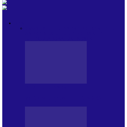
OPINII
Toate
BLOGUL LUI ANDREI
HOLBARILE LUI
ANDREI
BLOGUL IULIEI
HOLBARILE
IULIEI
COLABORATORII NOȘTRI
BLOGUL LUI ANDREI
77 DE MULȚUMIRI – DIN 2.08.