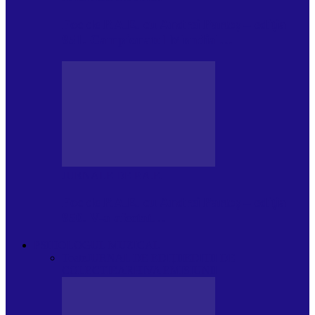
Foc de P.A.E. cu Andrei Partoș – ediția
951. Campionatul Mondial…
JURNALE DE P.A.E.
Foc de P.A.E. cu Andrei Partoș – ediția
950. V-a afectat…
PSIHOLOGUL MUZICAL
Toate
JURNAL DE EDIȚII
EDITII DE
COLECTIE
ARHIVA EMISIUNII