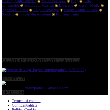
Născuți pentru muzică
◉
Mă holbez și eu
◉
Blog
◉
Lista
concertelor
◉
Psihologul Muzical
◉
Biografie
◉
Mass – Media
◉
Agenda culturala
◉
Ediții de colecție
◉
Exclusivitățile noastre
◉
Sondaje
◉
Filmări din emisiune
◉
Romania canta
CETĂȚEAN DE COSTINEȘTI (click pe foto)
IMPORTANT
Contactați-ne:
andreipartos54@yahoo.com
URMAȚI-NE
Termeni si conditii
Confidentialitate
Politica Cookies