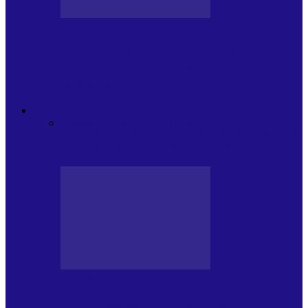
JURNAL DE EDIȚII
Psihologul Muzical (ediția 1238 –
11.07.2026): Dana Cristescu, Daniel Iancu
(telefonic),…
ANDREI PARTOS
Toate
BIOGRAFIE
CETATEAN DE
COSTINESTI
PRESA CU SI DESPRE A.P.
ARHIVA
VPR/P.R&S/SAPTAMANA
EMISIUNI RADIO DIN
TRECUT
PRESA CU SI DESPRE A.P.
Arhiva revistei Vox Pop Rock (17)