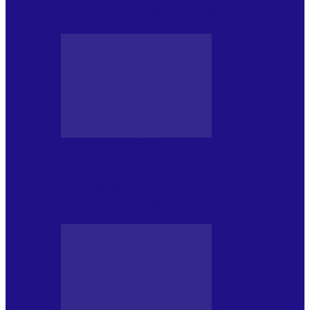
NONCONFORMIST CÂNTECE…
JURNAL DE EDIȚII
Psihologul Muzical (ediția 1239 –
18.07.2026): Walter Ghicolescu, TOP
NONCONFORMIST CÂNTECE…