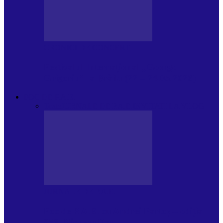
CRONICI DE CONCERT
Festivalul Internațional „George
Grigoriu” la Brăila (22 – 24.05.2026)
FOC DE P.A.E.
Toate
JURNALE DE P.A.E.
INVITATI LA VLOG
JURNALE DE P.A.E.
Foc de P.A.E. cu Andrei Partoș – ediția
953. Nicușor Dan…