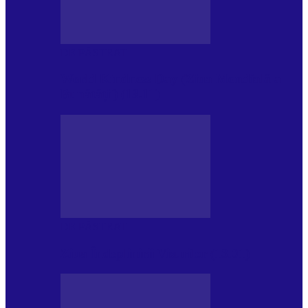
DE PĂSTRAT
World Kindness Day (Ziua Mondială a
Bunătății) (13.11)
DE PĂSTRAT
Ziua Îndeplinirii Visurilor (13.01)