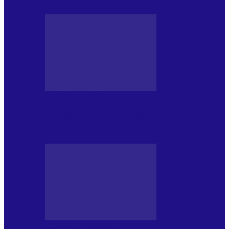
JURNALE DE P.A.E.
Foc de P.A.E. cu Andrei Partoș – ediția
952. Trei seriale…
JURNALE DE P.A.E.