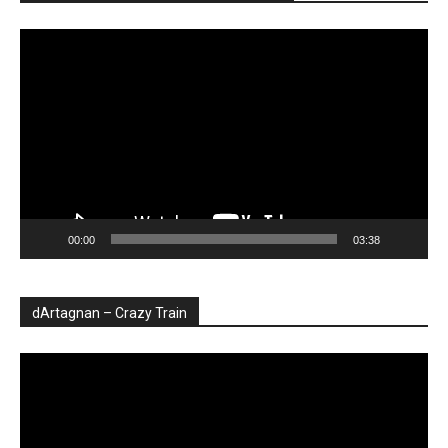
Player
video
00:00
03:38
dArtagnan – Crazy Train
Player
video