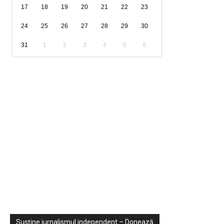
17
18
19
20
21
22
23
24
25
26
27
28
29
30
31
1
2
3
4
5
6
Sondaje
Video
Susține jurnalismul independent – Donează