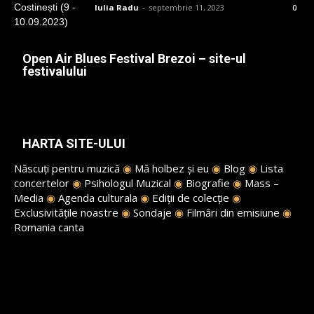
Iulia Radu
-
septembrie 11, 2023
0
Open Air Blues Festival Brezoi – site-ul
festivalului
HARTA SITE-ULUI
Născuți pentru muzică
◉
Mă holbez și eu
◉
Blog
◉
Lista
concertelor
◉
Psihologul Muzical
◉
Biografie
◉
Mass –
Media
◉
Agenda culturala
◉
Ediții de colecție
◉
Exclusivitățile noastre
◉
Sondaje
◉
Filmări din emisiune
◉
Romania canta