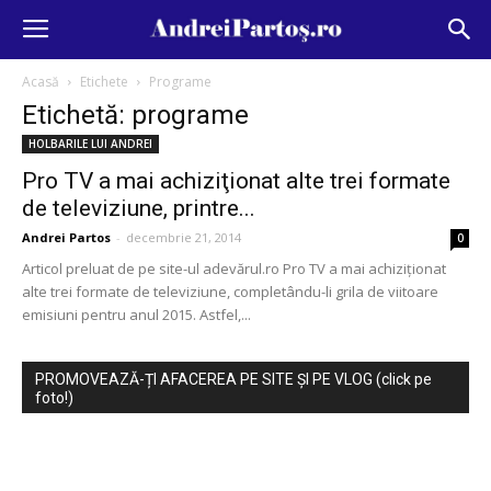
Acasă
Etichete
Programe
Etichetă: programe
HOLBARILE LUI ANDREI
Pro TV a mai achiziţionat alte trei formate
de televiziune, printre...
Andrei Partos
-
decembrie 21, 2014
0
Articol preluat de pe site-ul adevărul.ro Pro TV a mai achiziţionat
alte trei formate de televiziune, completându-li grila de viitoare
emisiuni pentru anul 2015. Astfel,...
PROMOVEAZĂ-ȚI AFACEREA PE SITE ȘI PE VLOG (click pe
foto!)