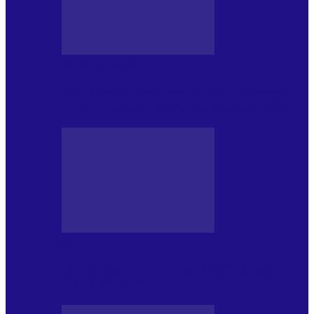
BLOGUL IULIEI
Din jurnalul unui ninja (121): Alfabetul
Improvizației și disciplina Spontaneității
BLOGUL IULIEI
Din jurnalul unui ninja (120): Masa mea și
alte revelații din…