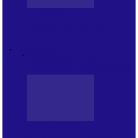
JURNAL DE EDIȚII
Psihologul Muzical (ediția 1238 –
11.07.2026): Dana Cristescu, Daniel Iancu
(telefonic),…
ANDREI PARTOS
Toate
BIOGRAFIE
CETATEAN DE
COSTINESTI
PRESA CU SI DESPRE A.P.
ARHIVA
VPR/P.R&S/SAPTAMANA
EMISIUNI RADIO DIN
TRECUT
PRESA CU SI DESPRE A.P.
Arhiva revistei Vox Pop Rock (17)