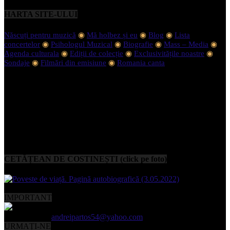
HARTA SITE-ULUI
Născuți pentru muzică
◉
Mă holbez și eu
◉
Blog
◉
Lista
concertelor
◉
Psihologul Muzical
◉
Biografie
◉
Mass – Media
◉
Agenda culturala
◉
Ediții de colecție
◉
Exclusivitățile noastre
◉
Sondaje
◉
Filmări din emisiune
◉
Romania canta
CETĂȚEAN DE COSTINEȘTI (click pe foto)
IMPORTANT
Contactați-ne:
andreipartos54@yahoo.com
URMAȚI-NE