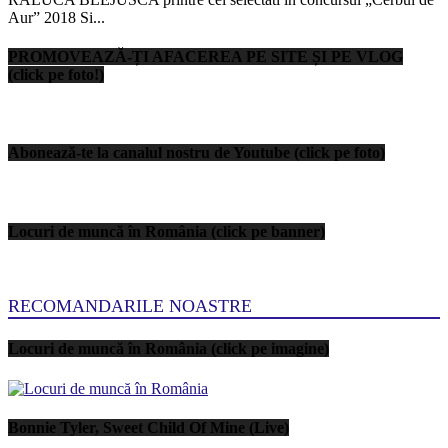
Aur” 2018 Si...
PROMOVEAZĂ-ȚI AFACEREA PE SITE ȘI PE VLOG
(click pe foto!)
Abonează-te la canalul nostru de Youtube (click pe foto)
Locuri de muncă în România (click pe banner)
RECOMANDARILE NOASTRE
Locuri de muncă în România (click pe imagine)
Bonnie Tyler, Sweet Child Of Mine (Live)