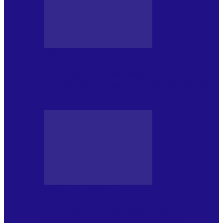
JURNAL DE EDIȚII
Psihologul Muzical (ediția 1241 –
1.08.2026): Carmen-Victoria Bârloiu, Top
Nonconformist Cântece…
JURNAL DE EDIȚII
Psihologul Muzical (ediția 1240 –
25.07.2026): Niki Puchianu, TOP