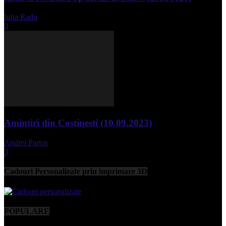
Iulia Radu
-
aprilie 10, 2024
0
Amintiri din Costinesti (10.09.2023)
Andrei Partos
-
septembrie 11, 2023
3
Cadouri Personalizate prin imprimare 3D
POPULARE