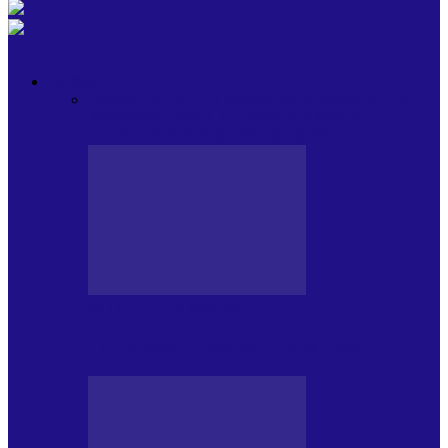
OPINII
Toate
BLOGUL LUI ANDREI
HOLBARILE LUI
ANDREI
BLOGUL IULIEI
HOLBARILE
IULIEI
COLABORATORII NOȘTRI
BLOGUL LUI ANDREI
77 DE MULȚUMIRI – DIN 2.08.