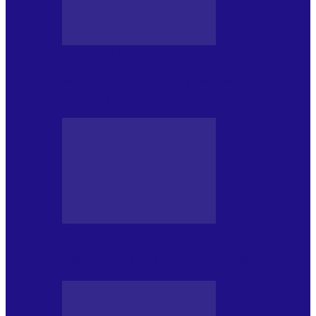
DE PĂSTRAT
World Kindness Day (Ziua Mondială a
Bunătății) (13.11)
DE PĂSTRAT
Ziua Îndeplinirii Visurilor (13.01)