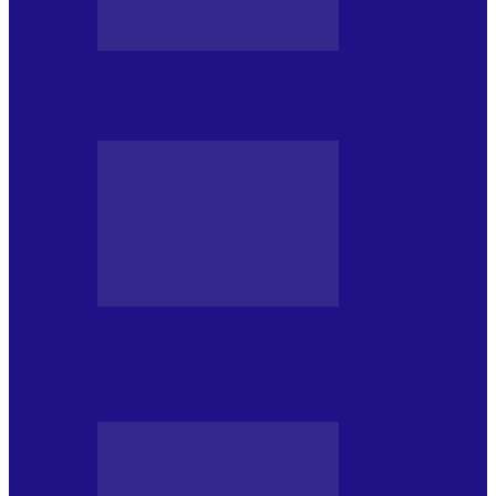
CRONICI DE CONCERT
Tania Turtureanu la Sala Palatului
CRONICI DE CONCERT
Între „Infinite Dreams” și Eddie: Iron
Maiden pe Arena Națională (28.05.2026)