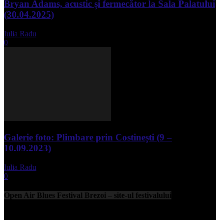
Bryan Adams, acustic și fermecător la Sala Palatului
(30.04.2025)
Iulia Radu
-
mai 1, 2025
0
Galerie foto: Plimbare prin Costinești (9 –
10.09.2023)
Iulia Radu
-
septembrie 11, 2023
0
Open Air Blues Festival Brezoi – site-ul festivalului