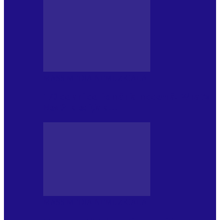
MASS MEDIA NEMUZICALA
170 de ani de România modernă. What’s
Next? la ediția a…
MASS MEDIA NEMUZICALA