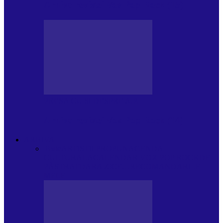
Arhiva revistei Vox Pop Rock (15)
PRESA CU SI DESPRE A.P.
Arhiva revistei Vox Pop Rock (14)
ARHIVA
Toate
ARTIȘTII PROPUN
AGENDA
CULTURALA
CALENDAR VOX POP ROCK
DE
PĂSTRAT
DARA ZICE…
RECOMANDARILE
MELE