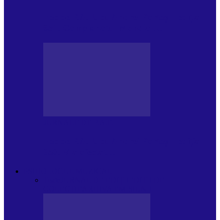
Foc de P.A.E. cu Andrei Partoș – ediția
951. Campionatul Mondial…
JURNALE DE P.A.E.
Foc de P.A.E. cu Andrei Partoș – ediția
950. V-a afectat…
PSIHOLOGUL MUZICAL
Toate
JURNAL DE EDIȚII
EDITII DE
COLECTIE
ARHIVA EMISIUNII