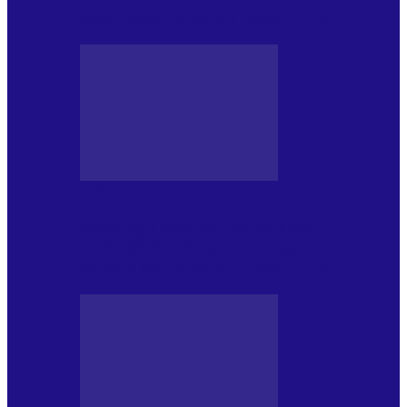
NONCONFORMIST CÂNTECE…
JURNAL DE EDIȚII
Psihologul Muzical (ediția 1239 –
18.07.2026): Walter Ghicolescu, TOP
NONCONFORMIST CÂNTECE…