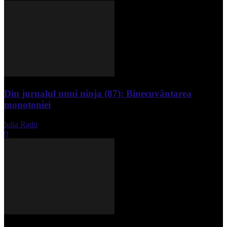
Din jurnalul unui ninja (87): Binecuvântarea
monotoniei
Iulia Radu
-
mai 8, 2025
0