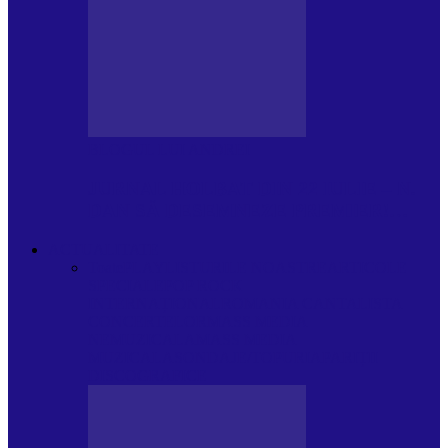
BLOGUL LUI ANDREI
JURNAL HOLBAT DIN 22 IULIE – N.
DAN SĂ DESEMNEZE PREMIER!…
ACTUALITATE
Toate
PLAYLISTURILE NOASTRE
ARTICOLE
SPECIALE
POP ROCK
INTERNAȚIONAL
ROMANIA CANTA
LISTA
CONCERTELOR
MASS MEDIA
NEMUZICALA
MASS MEDIA
MUZICALA
SONDAJE/TOPURI
APARIȚII
DISCOGRAFICE