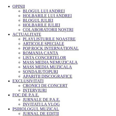
OPINII
BLOGUL LUI ANDREI
HOLBARILE LUI ANDREI
BLOGUL IULIEI
HOLBARILE IULIEI
COLABORATORII NOȘTRI
ACTUALITATE
PLAYLISTURILE NOASTRE
ARTICOLE SPECIALE
POP ROCK INTERNAȚIONAL
ROMANIA CANTA
LISTA CONCERTELOR
MASS MEDIA NEMUZICALA
MASS MEDIA MUZICALA
SONDAJE/TOPURI
APARIȚII DISCOGRAFICE
EXCLUSIVITATI
CRONICI DE CONCERT
INTERVIURI
FOC DE P.A.E.
JURNALE DE P.A.E.
INVITATI LA VLOG
PSIHOLOGUL MUZICAL
JURNAL DE EDIȚII