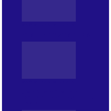
MASS MEDIA NEMUZICALA
Sfârșitul democrației așa cum o știm
MASS MEDIA NEMUZICALA
„Delta Sălbatică”, cel mai amplu
documentar dedicat Deltei Dunării,
proiectat în…