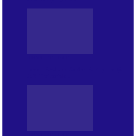
JURNALE DE P.A.E.
Foc de P.A.E. cu Andrei Partoș – ediția
952. Trei seriale…
JURNALE DE P.A.E.