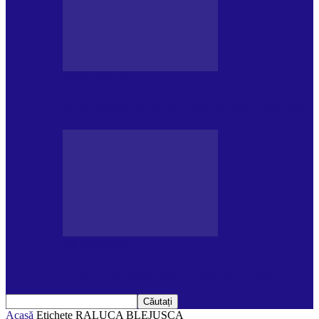
DE PĂSTRAT
Ziua internațională a Mării Negre (31.10)
DE PĂSTRAT
Ziua Internațională a Tigrului (29.07)
Acasă
Etichete
RALUCA BLEJUSCA