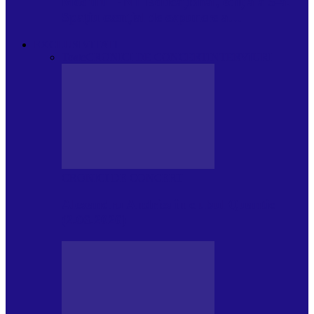
Modulul FNT Educațional, ediția a 5-a.
Spațiu esențial de expunere a…
EXCLUSIVITATI
Toate
CRONICI DE CONCERT
INTERVIURI
CRONICI DE CONCERT
Alexandru Andries în clubul Quantic
(2.06.2026)