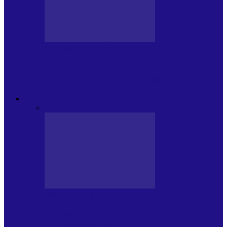
CRONICI DE CONCERT
Festivalul Internațional „George
Grigoriu” la Brăila (22 – 24.05.2026)
FOC DE P.A.E.
Toate
JURNALE DE P.A.E.
INVITATI LA VLOG
JURNALE DE P.A.E.
Foc de P.A.E. cu Andrei Partoș – ediția
953. Nicușor Dan…