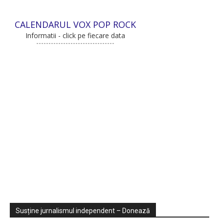
CALENDARUL VOX POP ROCK
Informatii - click pe fiecare data
Sondaje
Video
Susține jurnalismul independent – Donează