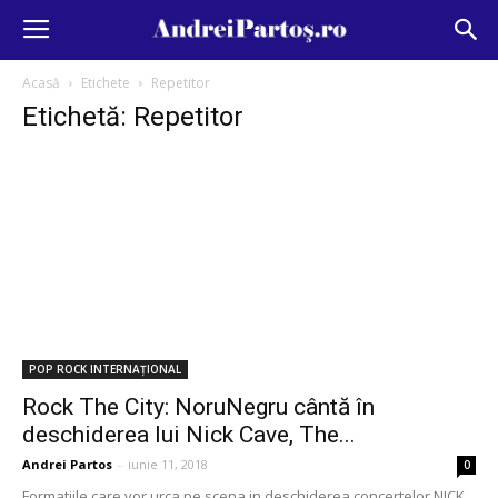
Acasă
Etichete
Repetitor
Etichetă: Repetitor
POP ROCK INTERNAȚIONAL
Rock The City: NoruNegru cântă în
deschiderea lui Nick Cave, The...
Andrei Partos
-
iunie 11, 2018
0
Formatiile care vor urca pe scena in deschiderea concertelor NICK