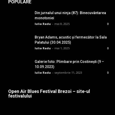
POPULARE
Din jurnalul unui ninja (87): Binecuvântarea
monotoniei
Iulia Radu
-
mai 8, 2025
0
Bryan Adams, acustic și fermecător la Sala
Palatului (30.04.2025)
Iulia Radu
-
mai 1, 2025
0
Galerie foto: Plimbare prin Costinești (9 –
10.09.2023)
Iulia Radu
-
septembrie 11, 2023
0
Open Air Blues Festival Brezoi – site-ul
festivalului