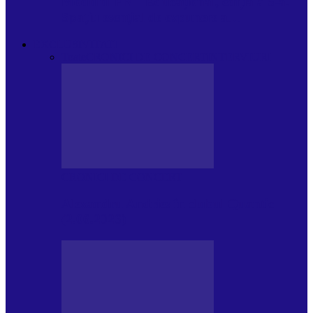
Modulul FNT Educațional, ediția a 5-a.
Spațiu esențial de expunere a…
EXCLUSIVITATI
Toate
CRONICI DE CONCERT
INTERVIURI
CRONICI DE CONCERT
Alexandru Andries în clubul Quantic
(2.06.2026)