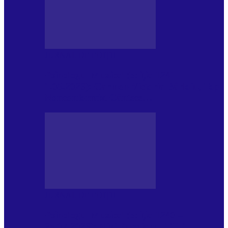
JURNAL DE EDIȚII
Psihologul Muzical (ediția 1241 –
1.08.2026): Carmen-Victoria Bârloiu, Top
Nonconformist Cântece…
JURNAL DE EDIȚII
Psihologul Muzical (ediția 1240 –
25.07.2026): Niki Puchianu, TOP