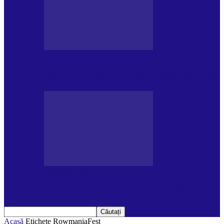
DE PĂSTRAT
Ziua internațională a Mării Negre (31.10)
DE PĂSTRAT
Ziua Internațională a Tigrului (29.07)
Acasă
Etichete
RowmaniaFest