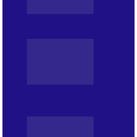
CRONICI DE CONCERT
Tania Turtureanu la Sala Palatului
CRONICI DE CONCERT
Între „Infinite Dreams” și Eddie: Iron
Maiden pe Arena Națională (28.05.2026)