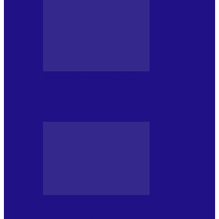
MASS MEDIA NEMUZICALA
170 de ani de România modernă. What’s
Next? la ediția a…
MASS MEDIA NEMUZICALA