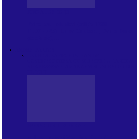
JURNAL DE EDIȚII
Psihologul Muzical (ediția 1238 –
11.07.2026): Dana Cristescu, Daniel Iancu
(telefonic),…
ANDREI PARTOS
Toate
BIOGRAFIE
CETATEAN DE
COSTINESTI
PRESA CU SI DESPRE A.P.
ARHIVA
VPR/P.R&S/SAPTAMANA
EMISIUNI RADIO DIN
TRECUT
PRESA CU SI DESPRE A.P.
Arhiva revistei Vox Pop Rock (17)