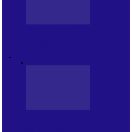
CRONICI DE CONCERT
Festivalul Internațional „George
Grigoriu” la Brăila (22 – 24.05.2026)
FOC DE P.A.E.
Toate
JURNALE DE P.A.E.
INVITATI LA VLOG
JURNALE DE P.A.E.
Foc de P.A.E. cu Andrei Partoș – ediția
953. Nicușor Dan…