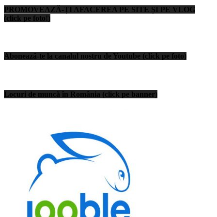
PROMOVEAZĂ-ȚI AFACEREA PE SITE ȘI PE VLOG
(click pe foto!)
Abonează-te la canalul nostru de Youtube (click pe foto)
Locuri de muncă în România (click pe banner)