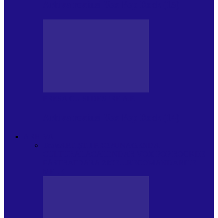
Arhiva revistei Vox Pop Rock (15)
PRESA CU SI DESPRE A.P.
Arhiva revistei Vox Pop Rock (14)
ARHIVA
Toate
ARTIȘTII PROPUN
AGENDA
CULTURALA
CALENDAR VOX POP ROCK
DE
PĂSTRAT
DARA ZICE…
RECOMANDARILE
MELE