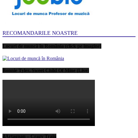
RECOMANDARILE NOASTRE
Locuri de muncă în România (click pe imagine)
Bonnie Tyler, Sweet Child Of Mine (Live)
dArtagnan – Crazy Train