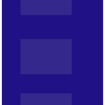
DE PĂSTRAT
World Kindness Day (Ziua Mondială a
Bunătății) (13.11)
DE PĂSTRAT
Ziua Îndeplinirii Visurilor (13.01)