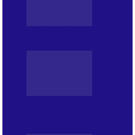
MASS MEDIA NEMUZICALA
Sfârșitul democrației așa cum o știm
MASS MEDIA NEMUZICALA
„Delta Sălbatică”, cel mai amplu
documentar dedicat Deltei Dunării,
proiectat în…