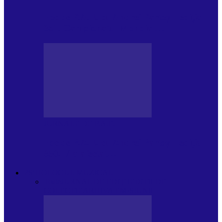
Foc de P.A.E. cu Andrei Partoș – ediția
951. Campionatul Mondial…
JURNALE DE P.A.E.
Foc de P.A.E. cu Andrei Partoș – ediția
950. V-a afectat…
PSIHOLOGUL MUZICAL
Toate
JURNAL DE EDIȚII
EDITII DE
COLECTIE
ARHIVA EMISIUNII