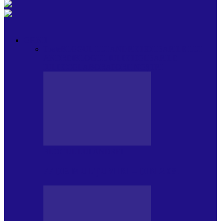
OPINII
Toate
BLOGUL LUI ANDREI
HOLBARILE LUI
ANDREI
BLOGUL IULIEI
HOLBARILE
IULIEI
COLABORATORII NOȘTRI
BLOGUL LUI ANDREI
77 DE MULȚUMIRI – DIN 2.08.