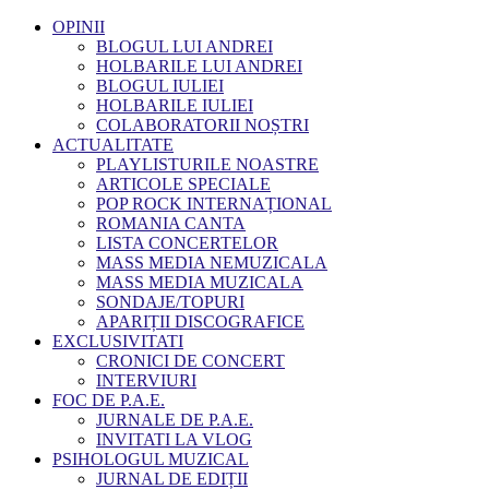
OPINII
BLOGUL LUI ANDREI
HOLBARILE LUI ANDREI
BLOGUL IULIEI
HOLBARILE IULIEI
COLABORATORII NOȘTRI
ACTUALITATE
PLAYLISTURILE NOASTRE
ARTICOLE SPECIALE
POP ROCK INTERNAȚIONAL
ROMANIA CANTA
LISTA CONCERTELOR
MASS MEDIA NEMUZICALA
MASS MEDIA MUZICALA
SONDAJE/TOPURI
APARIȚII DISCOGRAFICE
EXCLUSIVITATI
CRONICI DE CONCERT
INTERVIURI
FOC DE P.A.E.
JURNALE DE P.A.E.
INVITATI LA VLOG
PSIHOLOGUL MUZICAL
JURNAL DE EDIȚII