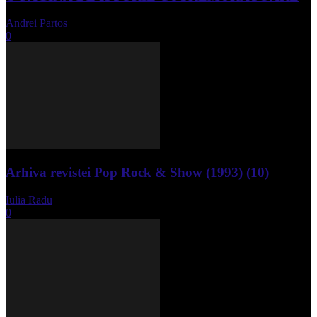
Andrei Partos
-
iunie 15, 2023
0
Arhiva revistei Pop Rock & Show (1993) (10)
Iulia Radu
-
aprilie 10, 2024
0