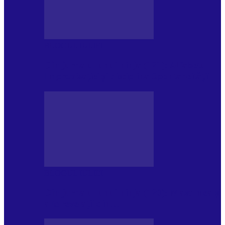
BLOGUL IULIEI
Din jurnalul unui ninja (121): Alfabetul
Improvizației și disciplina Spontaneității
BLOGUL IULIEI
Din jurnalul unui ninja (120): Masa mea și
alte revelații din…