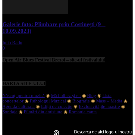
Galerie foto: Plimbare prin Costinești (9 –
10.09.2023)
Iulia Radu
-
septembrie 11, 2023
0
Open Air Blues Festival Brezoi – site-ul festivalului
HARTA SITE-ULUI
Născuți pentru muzică
◉
Mă holbez și eu
◉
Blog
◉
Lista
concertelor
◉
Psihologul Muzical
◉
Biografie
◉
Mass – Media
◉
Agenda culturala
◉
Ediții de colecție
◉
Exclusivitățile noastre
◉
Sondaje
◉
Filmări din emisiune
◉
Romania canta