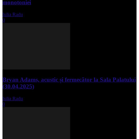
monotoniei
Iulia Radu
-
mai 8, 2025
0
Bryan Adams, acustic și fermecător la Sala Palatului
(30.04.2025)
Iulia Radu
-
mai 1, 2025
0