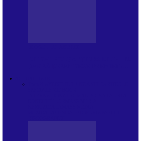
BLOGUL LUI ANDREI
JURNAL HOLBAT DIN 22 IULIE – N.
DAN SĂ DESEMNEZE PREMIER!…
ACTUALITATE
Toate
PLAYLISTURILE NOASTRE
ARTICOLE
SPECIALE
POP ROCK
INTERNAȚIONAL
ROMANIA CANTA
LISTA
CONCERTELOR
MASS MEDIA
NEMUZICALA
MASS MEDIA
MUZICALA
SONDAJE/TOPURI
APARIȚII
DISCOGRAFICE