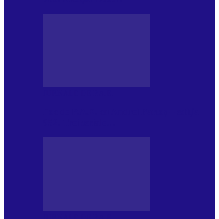
JURNALE DE P.A.E.
Foc de P.A.E. cu Andrei Partoș – ediția
952. Trei seriale…
JURNALE DE P.A.E.