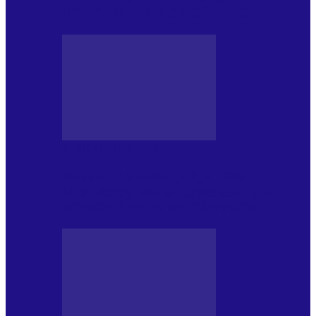
NONCONFORMIST CÂNTECE…
JURNAL DE EDIȚII
Psihologul Muzical (ediția 1239 –
18.07.2026): Walter Ghicolescu, TOP
NONCONFORMIST CÂNTECE…