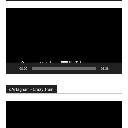
Player
video
00:00
03:38
dArtagnan – Crazy Train
Player
video