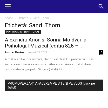
Acasă
Etichete
Sandi Thom
Etichetă: Sandi Thom
POP ROCK INTERNAȚIONAL
Alexandru Arion și Sorina Moldvai la
Psihologul Muzical (ediția 828 –...
Andrei Partos
-
august 16, 2018
0
A fost o ediție înregistrată, dar nu un Best Of, pentru că puteți
asculta un interviu exclusiv cu Alexandru Arion (fost chitarist,
cofondator al grupului Sincron) stabilit în...
PROMOVEAZĂ-ȚI AFACEREA PE SITE ȘI PE VLOG (click pe
foto!)