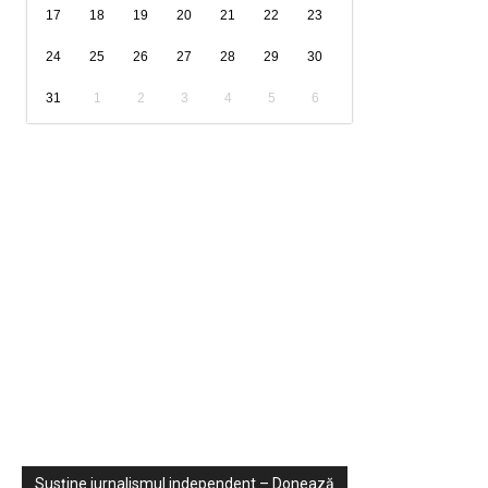
17
18
19
20
21
22
23
24
25
26
27
28
29
30
31
1
2
3
4
5
6
Sondaje
Video
Susține jurnalismul independent – Donează