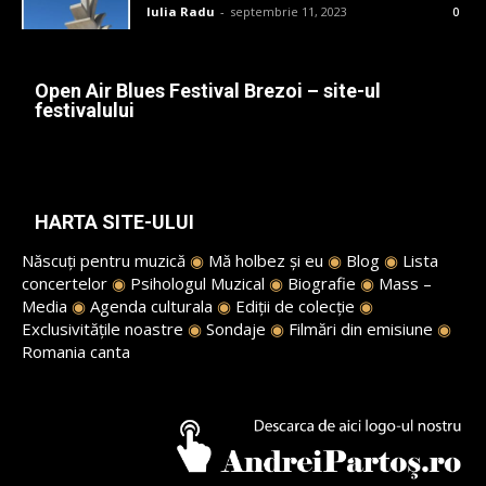
Iulia Radu
-
septembrie 11, 2023
0
Open Air Blues Festival Brezoi – site-ul
festivalului
HARTA SITE-ULUI
Născuți pentru muzică
◉
Mă holbez și eu
◉
Blog
◉
Lista
concertelor
◉
Psihologul Muzical
◉
Biografie
◉
Mass –
Media
◉
Agenda culturala
◉
Ediții de colecție
◉
Exclusivitățile noastre
◉
Sondaje
◉
Filmări din emisiune
◉
Romania canta