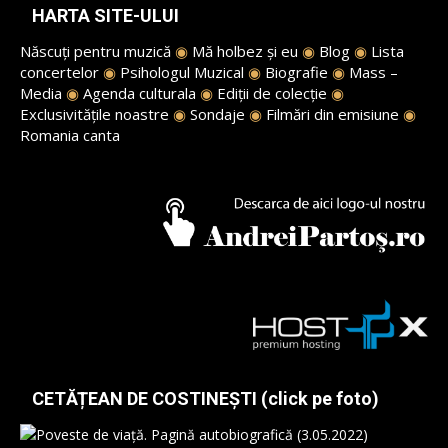
HARTA SITE-ULUI
Născuți pentru muzică
◉
Mă holbez și eu
◉
Blog
◉
Lista
concertelor
◉
Psihologul Muzical
◉
Biografie
◉
Mass –
Media
◉
Agenda culturala
◉
Ediții de colecție
◉
Exclusivitățile noastre
◉
Sondaje
◉
Filmări din emisiune
◉
Romania canta
CETĂȚEAN DE COSTINEȘTI (click pe foto)