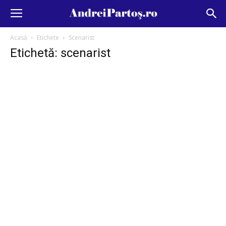
Acasă
Etichete
Scenarist
Etichetă: scenarist