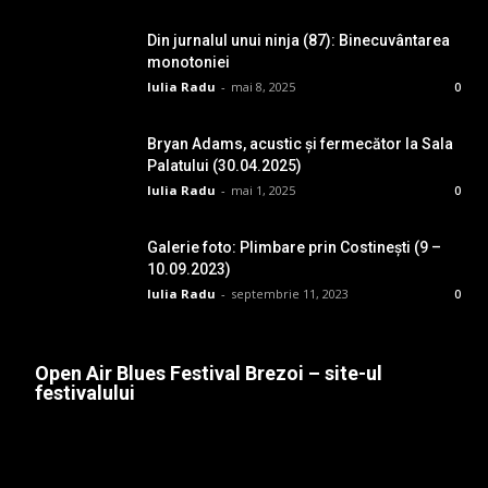
Din jurnalul unui ninja (87): Binecuvântarea
monotoniei
Iulia Radu
-
mai 8, 2025
0
Bryan Adams, acustic și fermecător la Sala
Palatului (30.04.2025)
Iulia Radu
-
mai 1, 2025
0
Galerie foto: Plimbare prin Costinești (9 –
10.09.2023)
Iulia Radu
-
septembrie 11, 2023
0
Open Air Blues Festival Brezoi – site-ul
festivalului