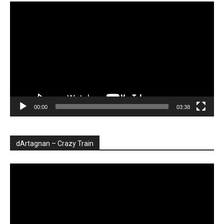
Player
video
00:00
03:38
dArtagnan – Crazy Train
Player
video