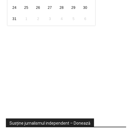
24
25
26
27
28
29
30
31
1
2
3
4
5
6
Sondaje
Video
Susține jurnalismul independent – Donează