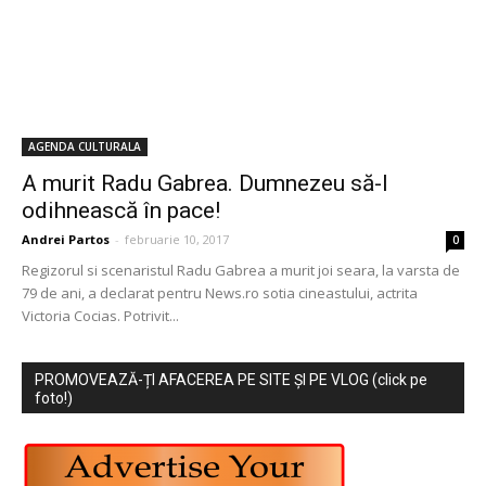
AGENDA CULTURALA
A murit Radu Gabrea. Dumnezeu să-l
odihnească în pace!
Andrei Partos
-
februarie 10, 2017
0
Regizorul si scenaristul Radu Gabrea a murit joi seara, la varsta de
79 de ani, a declarat pentru News.ro sotia cineastului, actrita
Victoria Cocias. Potrivit...
PROMOVEAZĂ-ȚI AFACEREA PE SITE ȘI PE VLOG (click pe
foto!)