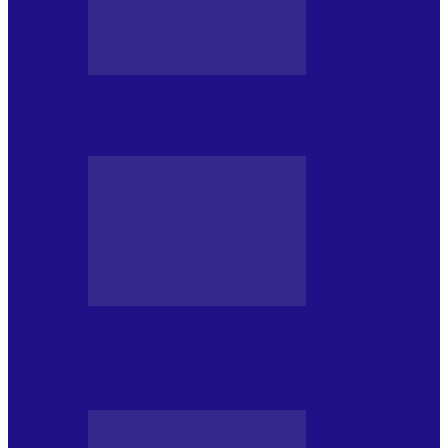
BLOGUL LUI ANDREI
77 DE MULȚUMIRI – DIN 2.08.
BLOGUL IULIEI
Din jurnalul unui ninja (121): Alfabetul
Improvizației și disciplina Spontaneității