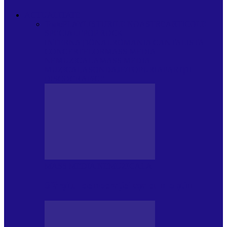
ACTUALITATE
Toate
PLAYLISTURILE NOASTRE
ARTICOLE
SPECIALE
POP ROCK
INTERNAȚIONAL
ROMANIA CANTA
LISTA
CONCERTELOR
MASS MEDIA
NEMUZICALA
MASS MEDIA
MUZICALA
SONDAJE/TOPURI
APARIȚII
DISCOGRAFICE
MASS MEDIA NEMUZICALA
Sfârșitul democrației așa cum o știm