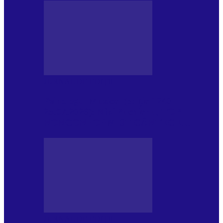
JURNAL DE EDIȚII
Psihologul Muzical (ediția 1240 –
25.07.2026): Niki Puchianu, TOP
NONCONFORMIST CÂNTECE…
JURNAL DE EDIȚII