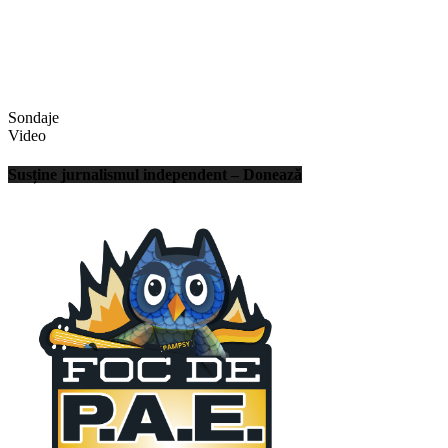
Sondaje
Video
Susține jurnalismul independent – Donează