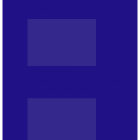
Foc de P.A.E. cu Andrei Partoș – ediția
952. Trei seriale…
JURNALE DE P.A.E.
Foc de P.A.E. cu Andrei Partoș – ediția
951. Campionatul Mondial…