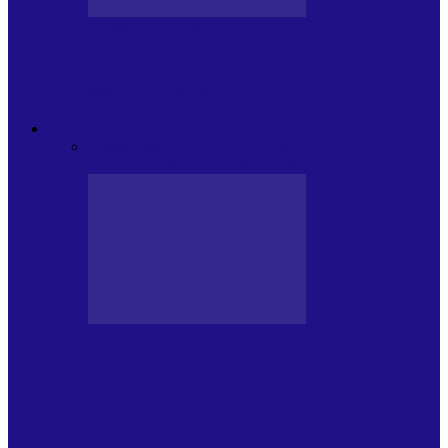
JURNALE DE P.A.E.
Foc de P.A.E. cu Andrei Partoș – ediția
950. V-a afectat…
PSIHOLOGUL MUZICAL
Toate
JURNAL DE EDIȚII
EDITII DE
COLECTIE
ARHIVA EMISIUNII
JURNAL DE EDIȚII
Psihologul Muzical (ediția 1241 –
1.08.2026): Carmen-Victoria Bârloiu, Top
Nonconformist Cântece…