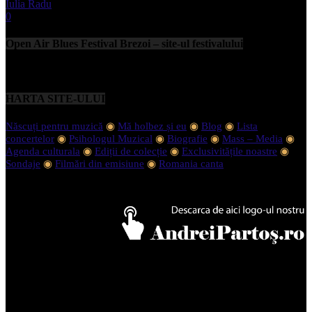
Iulia Radu
-
septembrie 11, 2023
0
Open Air Blues Festival Brezoi – site-ul festivalului
HARTA SITE-ULUI
Născuți pentru muzică
◉
Mă holbez și eu
◉
Blog
◉
Lista
concertelor
◉
Psihologul Muzical
◉
Biografie
◉
Mass – Media
◉
Agenda culturala
◉
Ediții de colecție
◉
Exclusivitățile noastre
◉
Sondaje
◉
Filmări din emisiune
◉
Romania canta