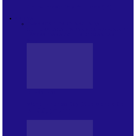
Arhiva revistei Vox Pop Rock (14)
ARHIVA
Toate
ARTIȘTII PROPUN
AGENDA
CULTURALA
CALENDAR VOX POP ROCK
DE
PĂSTRAT
DARA ZICE…
RECOMANDARILE
MELE
DE PĂSTRAT
World Kindness Day (Ziua Mondială a
Bunătății) (13.11)