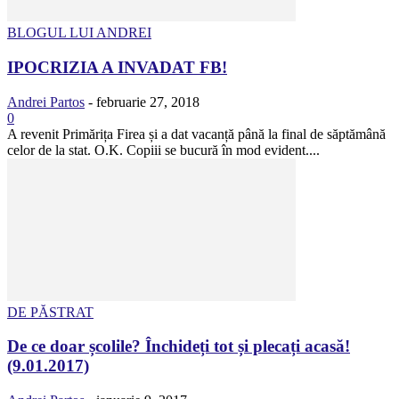
BLOGUL LUI ANDREI
IPOCRIZIA A INVADAT FB!
Andrei Partos
-
februarie 27, 2018
0
A revenit Primărița Firea și a dat vacanță până la final de săptămână
celor de la stat. O.K. Copiii se bucură în mod evident....
DE PĂSTRAT
De ce doar școlile? Închideți tot și plecați acasă!
(9.01.2017)