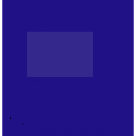
Psihologul Muzical (ediția 1239 –
18.07.2026): Walter Ghicolescu, TOP
NONCONFORMIST CÂNTECE…
JURNAL DE EDIȚII
Psihologul Muzical (ediția 1238 –
11.07.2026): Dana Cristescu, Daniel Iancu
(telefonic),…
ANDREI PARTOS
Toate
BIOGRAFIE
CETATEAN DE
COSTINESTI
PRESA CU SI DESPRE A.P.
ARHIVA
VPR/P.R&S/SAPTAMANA
EMISIUNI RADIO DIN