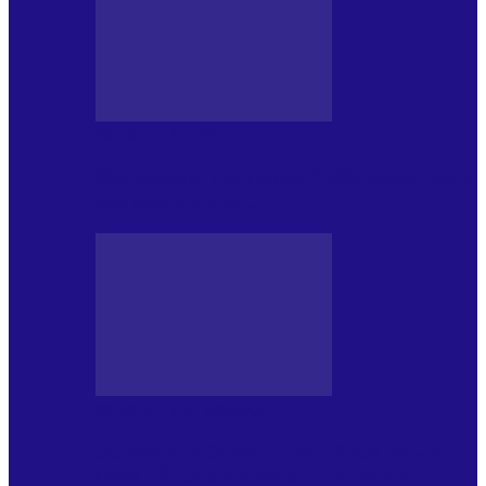
BLOGUL IULIEI
Din jurnalul unui ninja (120): Masa mea și
alte revelații din…
BLOGUL LUI ANDREI
JURNAL HOLBAT DIN 22 IULIE – N.
DAN SĂ DESEMNEZE PREMIER!…