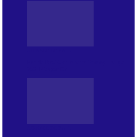
JURNALE DE P.A.E.
Foc de P.A.E. cu Andrei Partoș – ediția
953. Nicușor Dan…
JURNALE DE P.A.E.