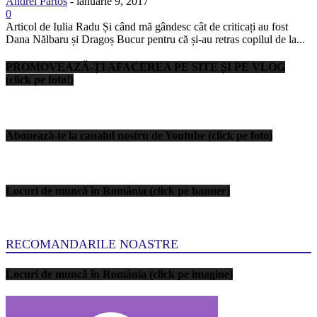
Andrei Partos
-
ianuarie 9, 2017
0
Articol de Iulia Radu Și când mă gândesc cât de criticați au fost
Dana Nălbaru și Dragoș Bucur pentru că și-au retras copilul de la...
PROMOVEAZĂ-ȚI AFACEREA PE SITE ȘI PE VLOG
(click pe foto!)
Abonează-te la canalul nostru de Youtube (click pe foto)
Locuri de muncă în România (click pe banner)
RECOMANDARILE NOASTRE
Locuri de muncă în România (click pe imagine)