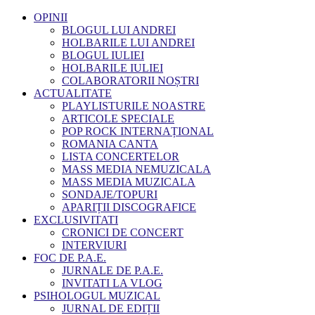
OPINII
BLOGUL LUI ANDREI
HOLBARILE LUI ANDREI
BLOGUL IULIEI
HOLBARILE IULIEI
COLABORATORII NOȘTRI
ACTUALITATE
PLAYLISTURILE NOASTRE
ARTICOLE SPECIALE
POP ROCK INTERNAȚIONAL
ROMANIA CANTA
LISTA CONCERTELOR
MASS MEDIA NEMUZICALA
MASS MEDIA MUZICALA
SONDAJE/TOPURI
APARIȚII DISCOGRAFICE
EXCLUSIVITATI
CRONICI DE CONCERT
INTERVIURI
FOC DE P.A.E.
JURNALE DE P.A.E.
INVITATI LA VLOG
PSIHOLOGUL MUZICAL
JURNAL DE EDIȚII