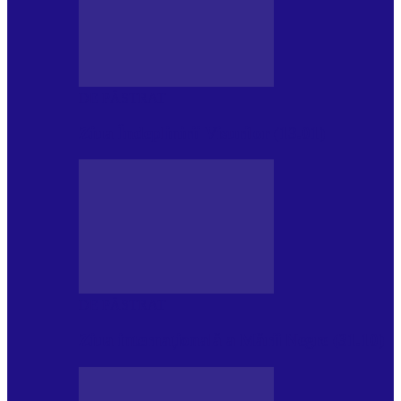
DE PĂSTRAT
Ziua Îndeplinirii Visurilor (13.01)
DE PĂSTRAT
Ziua internațională a Mării Negre (31.10)