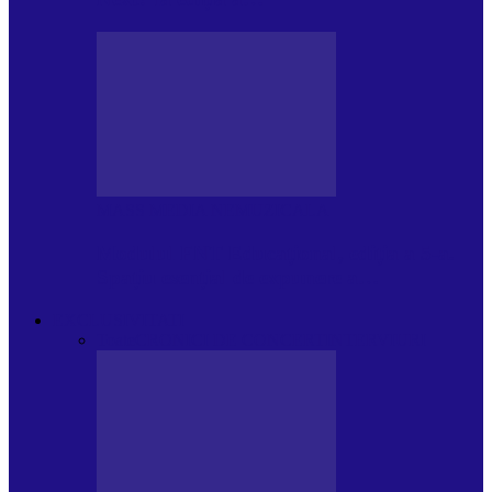
MASS MEDIA NEMUZICALA
Modulul FNT Educațional, ediția a 5-a.
Spațiu esențial de expunere a…
EXCLUSIVITATI
Toate
CRONICI DE CONCERT
INTERVIURI