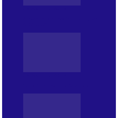
CRONICI DE CONCERT
Alexandru Andries în clubul Quantic
(2.06.2026)
CRONICI DE CONCERT
Tania Turtureanu la Sala Palatului