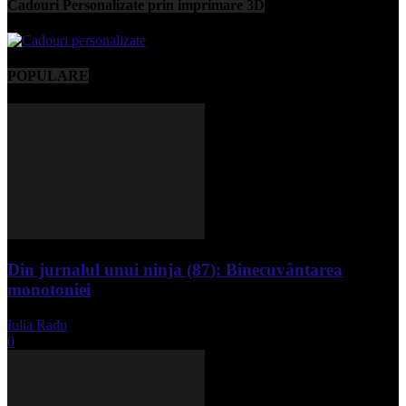
Cadouri Personalizate prin imprimare 3D
POPULARE
Din jurnalul unui ninja (87): Binecuvântarea
monotoniei
Iulia Radu
-
mai 8, 2025
0