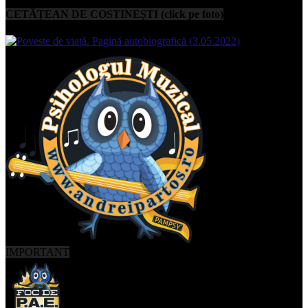
CETĂȚEAN DE COSTINEȘTI (click pe foto)
IMPORTANT