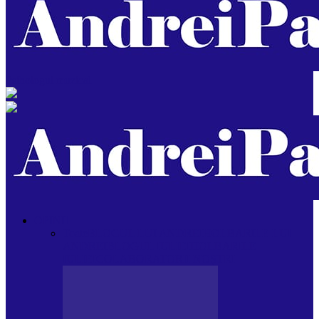
Psihologul muzical
OPINII
Toate
BLOGUL LUI ANDREI
HOLBARILE LUI
ANDREI
BLOGUL IULIEI
HOLBARILE
IULIEI
COLABORATORII NOȘTRI