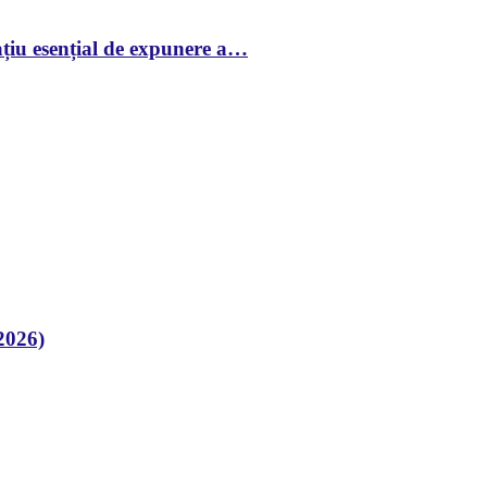
țiu esențial de expunere a…
2026)