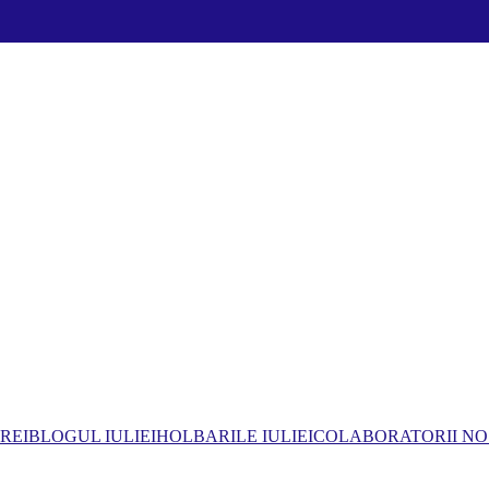
REI
BLOGUL IULIEI
HOLBARILE IULIEI
COLABORATORII NO