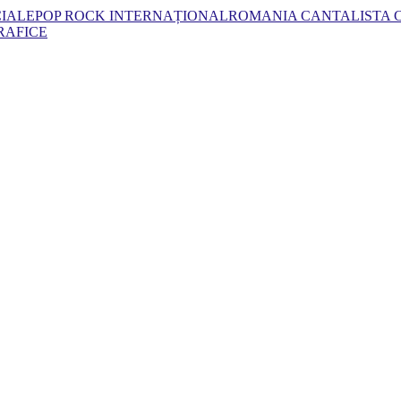
CIALE
POP ROCK INTERNAȚIONAL
ROMANIA CANTA
LISTA
RAFICE