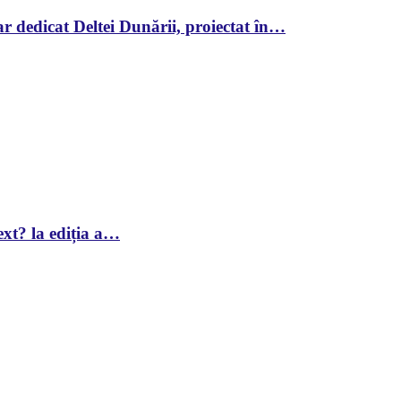
r dedicat Deltei Dunării, proiectat în…
xt? la ediția a…