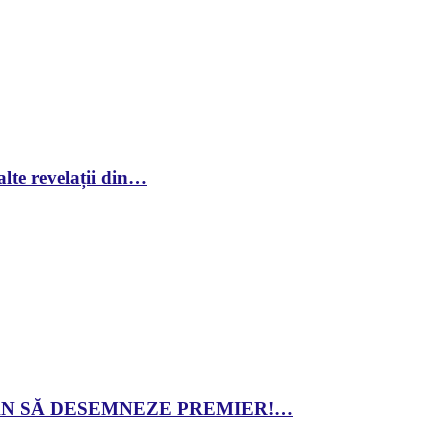
lte revelații din…
 DAN SĂ DESEMNEZE PREMIER!…