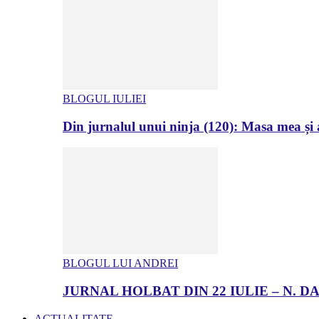
BLOGUL IULIEI
Din jurnalul unui ninja (120): Masa mea și a
BLOGUL LUI ANDREI
JURNAL HOLBAT DIN 22 IULIE – N.
ACTUALITATE