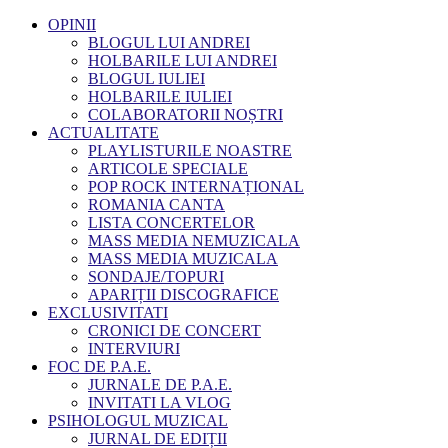
OPINII
BLOGUL LUI ANDREI
HOLBARILE LUI ANDREI
BLOGUL IULIEI
HOLBARILE IULIEI
COLABORATORII NOȘTRI
ACTUALITATE
PLAYLISTURILE NOASTRE
ARTICOLE SPECIALE
POP ROCK INTERNAȚIONAL
ROMANIA CANTA
LISTA CONCERTELOR
MASS MEDIA NEMUZICALA
MASS MEDIA MUZICALA
SONDAJE/TOPURI
APARIȚII DISCOGRAFICE
EXCLUSIVITATI
CRONICI DE CONCERT
INTERVIURI
FOC DE P.A.E.
JURNALE DE P.A.E.
INVITATI LA VLOG
PSIHOLOGUL MUZICAL
JURNAL DE EDIȚII