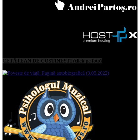
CETĂȚEAN DE COSTINEȘTI (click pe foto)