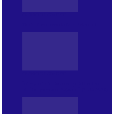
CRONICI DE CONCERT
Tania Turtureanu la Sala Palatului
CRONICI DE CONCERT
Între „Infinite Dreams” și Eddie: Iron
Maiden pe Arena Națională (28.05.2026)