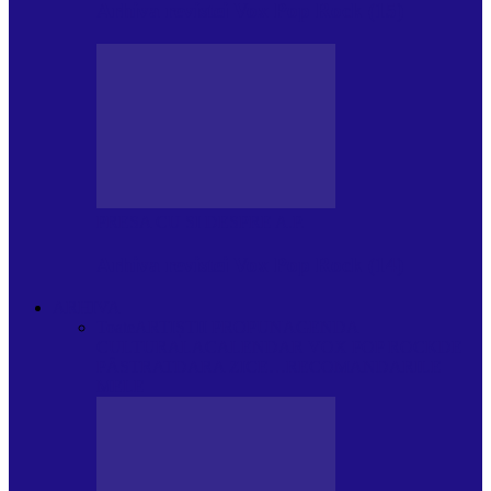
Arhiva revistei Vox Pop Rock (15)
PRESA CU SI DESPRE A.P.
Arhiva revistei Vox Pop Rock (14)
ARHIVA
Toate
ARTIȘTII PROPUN
AGENDA
CULTURALA
CALENDAR VOX POP ROCK
DE
PĂSTRAT
DARA ZICE…
RECOMANDARILE
MELE