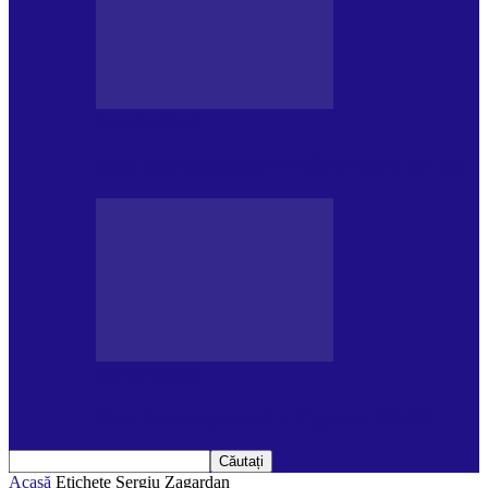
DE PĂSTRAT
Ziua internațională a Mării Negre (31.10)
DE PĂSTRAT
Ziua Internațională a Tigrului (29.07)
Acasă
Etichete
Sergiu Zagardan