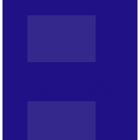
NONCONFORMIST CÂNTECE…
JURNAL DE EDIȚII
Psihologul Muzical (ediția 1239 –
18.07.2026): Walter Ghicolescu, TOP
NONCONFORMIST CÂNTECE…