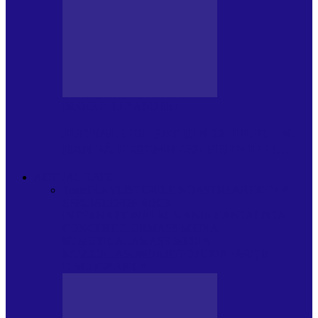
BLOGUL LUI ANDREI
JURNAL HOLBAT DIN 22 IULIE – N.
DAN SĂ DESEMNEZE PREMIER!…
ACTUALITATE
Toate
PLAYLISTURILE NOASTRE
ARTICOLE
SPECIALE
POP ROCK
INTERNAȚIONAL
ROMANIA CANTA
LISTA
CONCERTELOR
MASS MEDIA
NEMUZICALA
MASS MEDIA
MUZICALA
SONDAJE/TOPURI
APARIȚII
DISCOGRAFICE