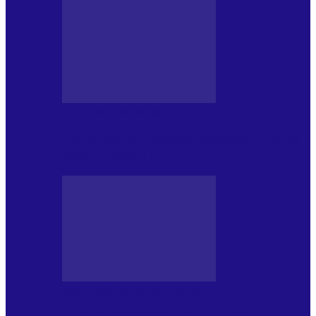
MASS MEDIA NEMUZICALA
170 de ani de România modernă. What’s
Next? la ediția a…
MASS MEDIA NEMUZICALA