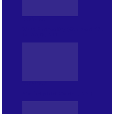
DE PĂSTRAT
World Kindness Day (Ziua Mondială a
Bunătății) (13.11)
DE PĂSTRAT
Ziua Îndeplinirii Visurilor (13.01)