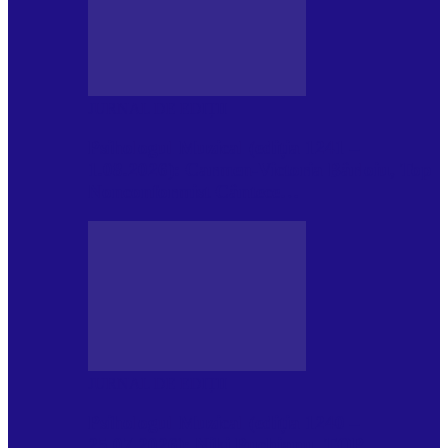
JURNAL DE EDIȚII
Psihologul Muzical (ediția 1241 –
1.08.2026): Carmen-Victoria Bârloiu, Top
Nonconformist Cântece…
JURNAL DE EDIȚII
Psihologul Muzical (ediția 1240 –
25.07.2026): Niki Puchianu, TOP