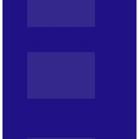
MASS MEDIA NEMUZICALA
Sfârșitul democrației așa cum o știm
MASS MEDIA NEMUZICALA
„Delta Sălbatică”, cel mai amplu
documentar dedicat Deltei Dunării,
proiectat în…