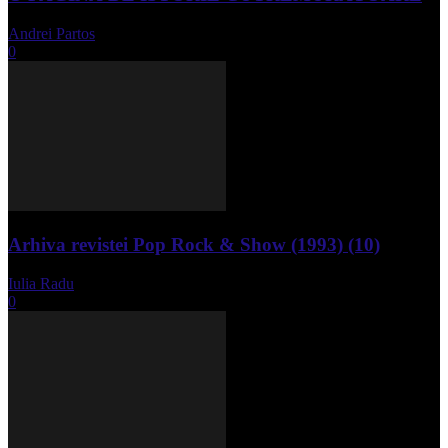
Andrei Partos
-
iunie 15, 2023
0
Arhiva revistei Pop Rock & Show (1993) (10)
Iulia Radu
-
aprilie 10, 2024
0