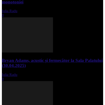
monotoniei
Iulia Radu
-
mai 8, 2025
0
Bryan Adams, acustic și fermecător la Sala Palatului
(30.04.2025)
Iulia Radu
-
mai 1, 2025
0