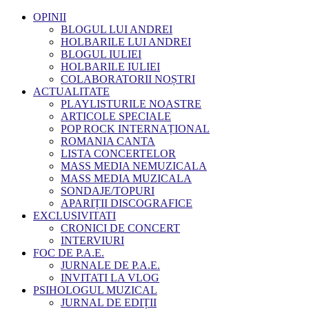
OPINII
BLOGUL LUI ANDREI
HOLBARILE LUI ANDREI
BLOGUL IULIEI
HOLBARILE IULIEI
COLABORATORII NOȘTRI
ACTUALITATE
PLAYLISTURILE NOASTRE
ARTICOLE SPECIALE
POP ROCK INTERNAȚIONAL
ROMANIA CANTA
LISTA CONCERTELOR
MASS MEDIA NEMUZICALA
MASS MEDIA MUZICALA
SONDAJE/TOPURI
APARIȚII DISCOGRAFICE
EXCLUSIVITATI
CRONICI DE CONCERT
INTERVIURI
FOC DE P.A.E.
JURNALE DE P.A.E.
INVITATI LA VLOG
PSIHOLOGUL MUZICAL
JURNAL DE EDIȚII