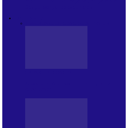
Modulul FNT Educațional, ediția a 5-a.
Spațiu esențial de expunere a…
EXCLUSIVITATI
Toate
CRONICI DE CONCERT
INTERVIURI
CRONICI DE CONCERT
Alexandru Andries în clubul Quantic
(2.06.2026)