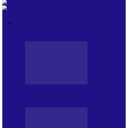
OPINII
Toate
BLOGUL LUI ANDREI
HOLBARILE LUI
ANDREI
BLOGUL IULIEI
HOLBARILE
IULIEI
COLABORATORII NOȘTRI
BLOGUL LUI ANDREI
77 DE MULȚUMIRI – DIN 2.08.