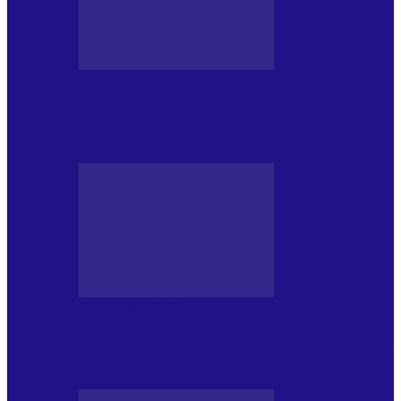
BLOGUL IULIEI
Din jurnalul unui ninja (121): Alfabetul
Improvizației și disciplina Spontaneității
BLOGUL IULIEI
Din jurnalul unui ninja (120): Masa mea și
alte revelații din…