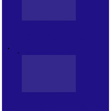
CRONICI DE CONCERT
Festivalul Internațional „George
Grigoriu” la Brăila (22 – 24.05.2026)
FOC DE P.A.E.
Toate
JURNALE DE P.A.E.
INVITATI LA VLOG
JURNALE DE P.A.E.
Foc de P.A.E. cu Andrei Partoș – ediția
953. Nicușor Dan…