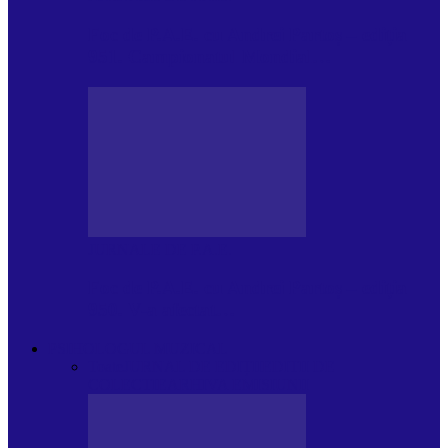
Foc de P.A.E. cu Andrei Partoș – ediția
951. Campionatul Mondial…
JURNALE DE P.A.E.
Foc de P.A.E. cu Andrei Partoș – ediția
950. V-a afectat…
PSIHOLOGUL MUZICAL
Toate
JURNAL DE EDIȚII
EDITII DE
COLECTIE
ARHIVA EMISIUNII