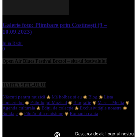
Galerie foto: Plimbare prin Costinești (9 –
10.09.2023)
Iulia Radu
-
septembrie 11, 2023
0
Open Air Blues Festival Brezoi – site-ul festivalului
HARTA SITE-ULUI
Născuți pentru muzică
◉
Mă holbez și eu
◉
Blog
◉
Lista
concertelor
◉
Psihologul Muzical
◉
Biografie
◉
Mass – Media
◉
Agenda culturala
◉
Ediții de colecție
◉
Exclusivitățile noastre
◉
Sondaje
◉
Filmări din emisiune
◉
Romania canta