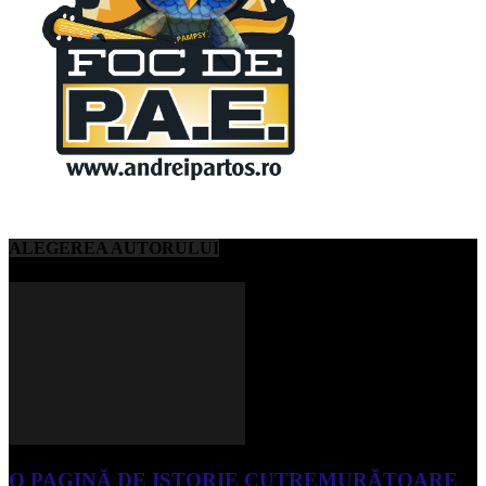
ALEGEREA AUTORULUI
O PAGINĂ DE ISTORIE CUTREMURĂTOARE