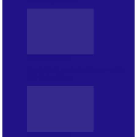
JURNALE DE P.A.E.
Foc de P.A.E. cu Andrei Partoș – ediția
952. Trei seriale…
JURNALE DE P.A.E.