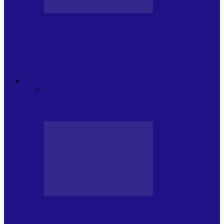
JURNAL DE EDIȚII
Psihologul Muzical (ediția 1238 –
11.07.2026): Dana Cristescu, Daniel Iancu
(telefonic),…
ANDREI PARTOS
Toate
BIOGRAFIE
CETATEAN DE
COSTINESTI
PRESA CU SI DESPRE A.P.
ARHIVA
VPR/P.R&S/SAPTAMANA
EMISIUNI RADIO DIN
TRECUT
PRESA CU SI DESPRE A.P.
Arhiva revistei Vox Pop Rock (17)