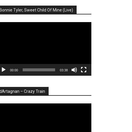
Bonnie Tyler, Sweet Child Of Mine (Live)
ayer
deo
00:00
03:38
dArtagnan – Crazy Train
ayer
deo