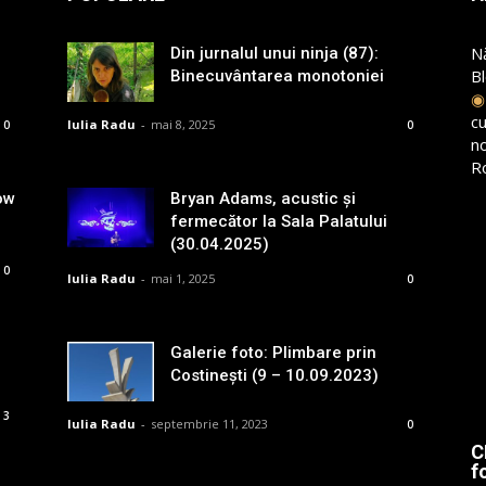
N
Din jurnalul unui ninja (87):
B
Binecuvântarea monotoniei
cu
Iulia Radu
-
mai 8, 2025
0
0
n
R
ow
Bryan Adams, acustic și
fermecător la Sala Palatului
(30.04.2025)
0
Iulia Radu
-
mai 1, 2025
0
Galerie foto: Plimbare prin
Costinești (9 – 10.09.2023)
3
Iulia Radu
-
septembrie 11, 2023
0
C
f