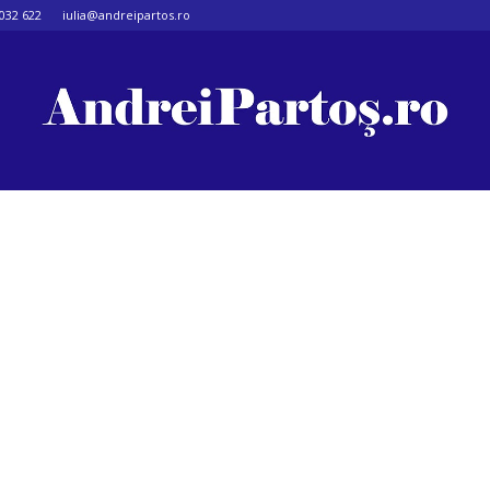
032 622
iulia@andreipartos.ro