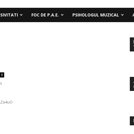
SIVITATI
FOC DE P.A.E.
PSIHOLOGUL MUZICAL
0
ns
IAZa4uO