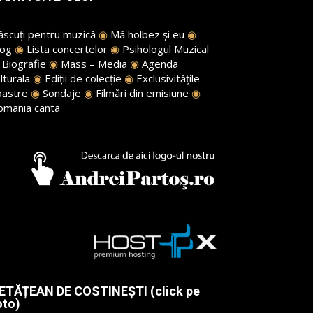
ăscuți pentru muzică
◉
Mă holbez și eu
◉
log
◉
Lista concertelor
◉
Psihologul Muzical
◉
Biografie
◉
Mass – Media
◉
Agenda
lturala
◉
Ediții de colecție
◉
Exclusivitățile
oastre
◉
Sondaje
◉
Filmări din emisiune
◉
omania canta
ETĂȚEAN DE COSTINEȘTI (click pe
oto)