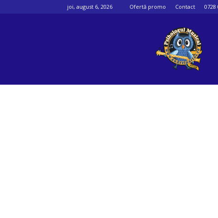
joi, august 6, 2026
Ofertă promo
Contact
0728 
Psihologul
muzical