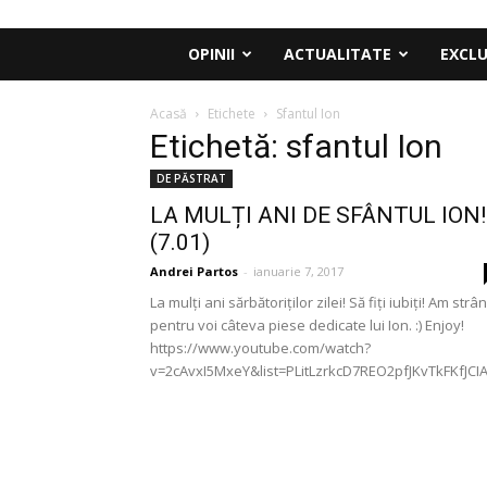
OPINII
ACTUALITATE
EXCLU
Acasă
Etichete
Sfantul Ion
Etichetă: sfantul Ion
DE PĂSTRAT
LA MULȚI ANI DE SFÂNTUL ION!
(7.01)
Andrei Partos
-
ianuarie 7, 2017
La mulți ani sărbătoriților zilei! Să fiți iubiți! Am strâ
pentru voi câteva piese dedicate lui Ion. :) Enjoy!
https://www.youtube.com/watch?
v=2cAvxI5MxeY&list=PLitLzrkcD7REO2pfJKvTkFKfJC