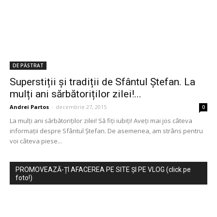
DE PĂSTRAT
Superstiții și tradiții de Sfântul Ştefan. La
mulți ani sărbătoriților zilei!...
Andrei Partos
-
decembrie 27, 2015
0
La mulți ani sărbătoriților zilei! Să fiți iubiți! Aveți mai jos câteva
informații despre Sfântul Ștefan. De asemenea, am strâns pentru
voi câteva piese...
PROMOVEAZĂ-ȚI AFACEREA PE SITE ȘI PE VLOG (click pe
foto!)