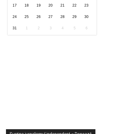
17
18
19
20
21
22
23
24
25
26
27
28
29
30
31
1
2
3
4
5
6
Sondaje
Video