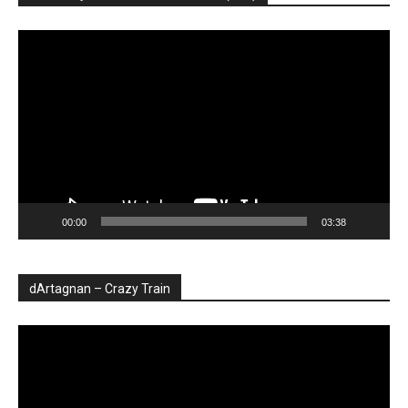
Player
video
00:00
03:38
dArtagnan – Crazy Train
Player
video