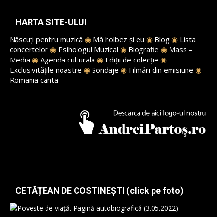
HARTA SITE-ULUI
Născuți pentru muzică
◉
Mă holbez și eu
◉
Blog
◉
Lista
concertelor
◉
Psihologul Muzical
◉
Biografie
◉
Mass –
Media
◉
Agenda culturala
◉
Ediții de colecție
◉
Exclusivitățile noastre
◉
Sondaje
◉
Filmări din emisiune
◉
Romania canta
CETĂȚEAN DE COSTINEȘTI (click pe foto)