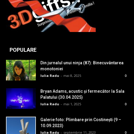
POPULARE
Din jurnalul unui ninja (87): Binecuvântarea
monotoniei
Iulia Radu
-
mai 8, 2025
0
Bryan Adams, acustic și fermecător la Sala
Palatului (30.04.2025)
Iulia Radu
-
mai 1, 2025
0
Galerie foto: Plimbare prin Costinești (9 –
10.09.2023)
Iulia Radu
-
septembrie 11, 2023
0