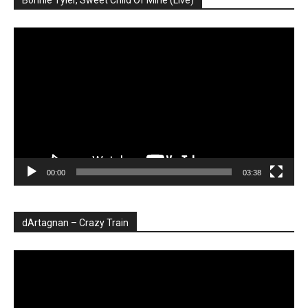
Bonnie Tyler, Sweet Child Of Mine (Live)
Player
video
00:00
03:38
dArtagnan – Crazy Train
Player
video