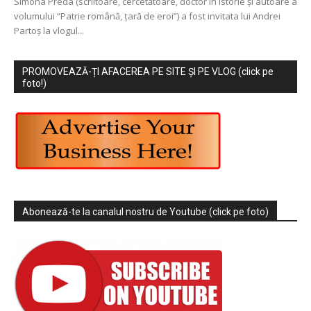
Simona Preda (scriitoare, cercetătoare, doctor în istorie și autoare a
volumului “Patrie română, țară de eroi”) a fost invitata lui Andrei
Partoș la vlogul...
PROMOVEAZĂ-ȚI AFACEREA PE SITE ȘI PE VLOG (click pe
foto!)
Abonează-te la canalul nostru de Youtube (click pe foto)