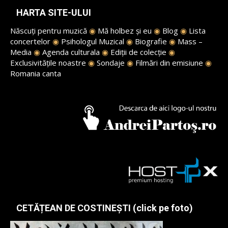
HARTA SITE-ULUI
Născuți pentru muzică
◉
Mă holbez și eu
◉
Blog
◉
Lista
concertelor
◉
Psihologul Muzical
◉
Biografie
◉
Mass –
Media
◉
Agenda culturala
◉
Ediții de colecție
◉
Exclusivitățile noastre
◉
Sondaje
◉
Filmări din emisiune
◉
Romania canta
CETĂȚEAN DE COSTINEȘTI (click pe foto)