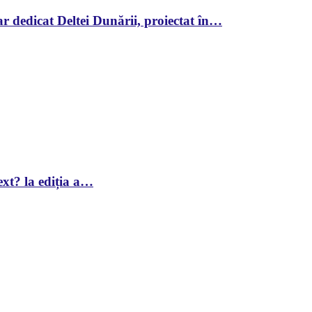
r dedicat Deltei Dunării, proiectat în…
xt? la ediția a…