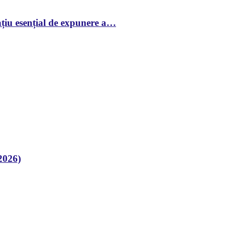
țiu esențial de expunere a…
2026)