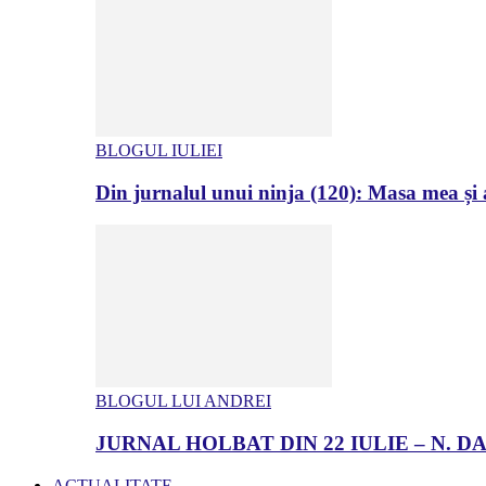
BLOGUL IULIEI
Din jurnalul unui ninja (120): Masa mea și a
BLOGUL LUI ANDREI
JURNAL HOLBAT DIN 22 IULIE – N.
ACTUALITATE