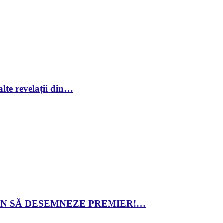
lte revelații din…
 DAN SĂ DESEMNEZE PREMIER!…