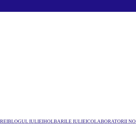
REI
BLOGUL IULIEI
HOLBARILE IULIEI
COLABORATORII NO