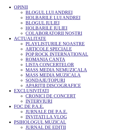
OPINII
BLOGUL LUI ANDREI
HOLBARILE LUI ANDREI
BLOGUL IULIEI
HOLBARILE IULIEI
COLABORATORII NOȘTRI
ACTUALITATE
PLAYLISTURILE NOASTRE
ARTICOLE SPECIALE
POP ROCK INTERNAȚIONAL
ROMANIA CANTA
LISTA CONCERTELOR
MASS MEDIA NEMUZICALA
MASS MEDIA MUZICALA
SONDAJE/TOPURI
APARIȚII DISCOGRAFICE
EXCLUSIVITATI
CRONICI DE CONCERT
INTERVIURI
FOC DE P.A.E.
JURNALE DE P.A.E.
INVITATI LA VLOG
PSIHOLOGUL MUZICAL
JURNAL DE EDIȚII