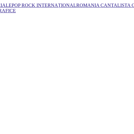
CIALE
POP ROCK INTERNAȚIONAL
ROMANIA CANTA
LISTA
RAFICE