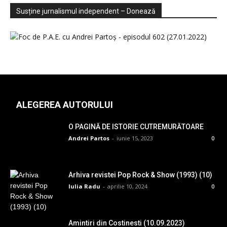
Sondaje
Video
Susține jurnalismul independent – Donează
ALEGEREA AUTORULUI
O PAGINĂ DE ISTORIE CUTREMURĂTOARE
Andrei Partos
-
iunie 15, 2023
0
Arhiva revistei Pop Rock & Show (1993) (10)
Iulia Radu
-
aprilie 10, 2024
0
Amintiri din Costinesti (10.09.2023)