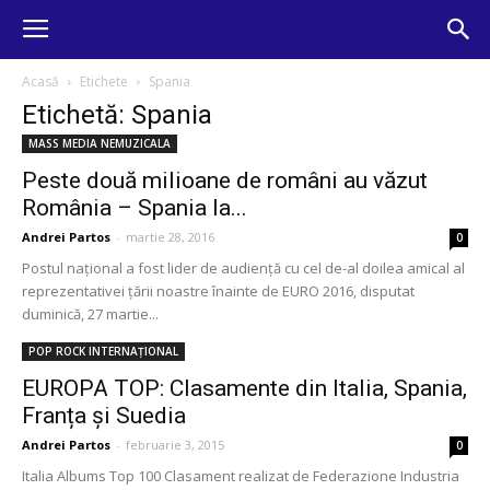
Acasă
Etichete
Spania
Etichetă: Spania
MASS MEDIA NEMUZICALA
Peste două milioane de români au văzut
România – Spania la...
Andrei Partos
-
martie 28, 2016
0
Postul naţional a fost lider de audienţă cu cel de-al doilea amical al
reprezentativei ţării noastre înainte de EURO 2016, disputat
duminică, 27 martie...
POP ROCK INTERNAȚIONAL
EUROPA TOP: Clasamente din Italia, Spania,
Franța și Suedia
Andrei Partos
-
februarie 3, 2015
0
Italia Albums Top 100 Clasament realizat de Federazione Industria