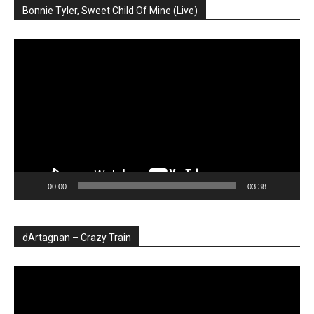
Bonnie Tyler, Sweet Child Of Mine (Live)
Player
video
00:00
03:38
dArtagnan – Crazy Train
Player
video