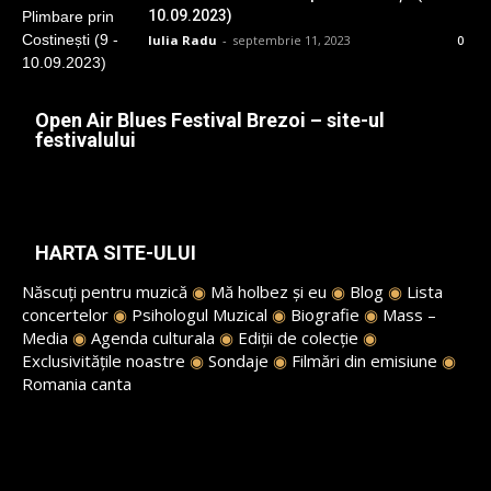
10.09.2023)
Iulia Radu
-
septembrie 11, 2023
0
Open Air Blues Festival Brezoi – site-ul
festivalului
HARTA SITE-ULUI
Născuți pentru muzică
◉
Mă holbez și eu
◉
Blog
◉
Lista
concertelor
◉
Psihologul Muzical
◉
Biografie
◉
Mass –
Media
◉
Agenda culturala
◉
Ediții de colecție
◉
Exclusivitățile noastre
◉
Sondaje
◉
Filmări din emisiune
◉
Romania canta