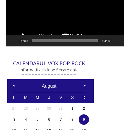
00:00
04:04
CALENDARUL VOX POP ROCK
Informatii - click pe fiecare data
August
L
M
M
J
V
S
D
27
28
29
30
31
1
2
3
4
5
6
7
8
9