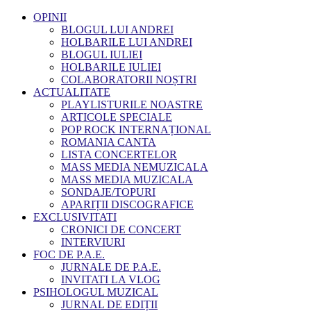
OPINII
BLOGUL LUI ANDREI
HOLBARILE LUI ANDREI
BLOGUL IULIEI
HOLBARILE IULIEI
COLABORATORII NOȘTRI
ACTUALITATE
PLAYLISTURILE NOASTRE
ARTICOLE SPECIALE
POP ROCK INTERNAȚIONAL
ROMANIA CANTA
LISTA CONCERTELOR
MASS MEDIA NEMUZICALA
MASS MEDIA MUZICALA
SONDAJE/TOPURI
APARIȚII DISCOGRAFICE
EXCLUSIVITATI
CRONICI DE CONCERT
INTERVIURI
FOC DE P.A.E.
JURNALE DE P.A.E.
INVITATI LA VLOG
PSIHOLOGUL MUZICAL
JURNAL DE EDIȚII