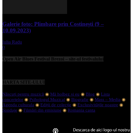
Galerie foto: Plimbare prin Costinești (9 –
10.09.2023)
Iulia Radu
-
septembrie 11, 2023
0
Open Air Blues Festival Brezoi – site-ul festivalului
HARTA SITE-ULUI
Născuți pentru muzică
◉
Mă holbez și eu
◉
Blog
◉
Lista
concertelor
◉
Psihologul Muzical
◉
Biografie
◉
Mass – Media
◉
Agenda culturala
◉
Ediții de colecție
◉
Exclusivitățile noastre
◉
Sondaje
◉
Filmări din emisiune
◉
Romania canta