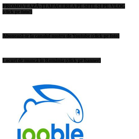
PROMOVEAZĂ-ȚI AFACEREA PE SITE ȘI PE VLOG
(click pe foto!)
Abonează-te la canalul nostru de Youtube (click pe foto)
Locuri de muncă în România (click pe banner)