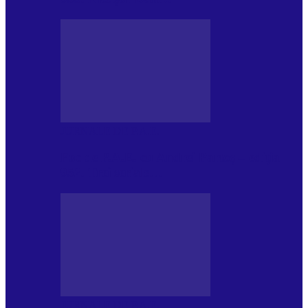
JURNALE DE P.A.E.
Foc de P.A.E. cu Andrei Partoș – ediția
952. Trei seriale…
JURNALE DE P.A.E.