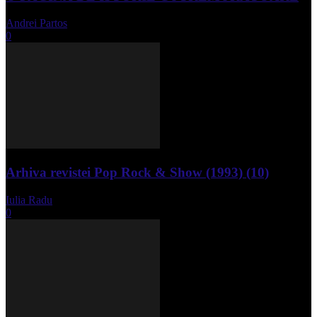
Andrei Partos
-
iunie 15, 2023
0
Arhiva revistei Pop Rock & Show (1993) (10)
Iulia Radu
-
aprilie 10, 2024
0