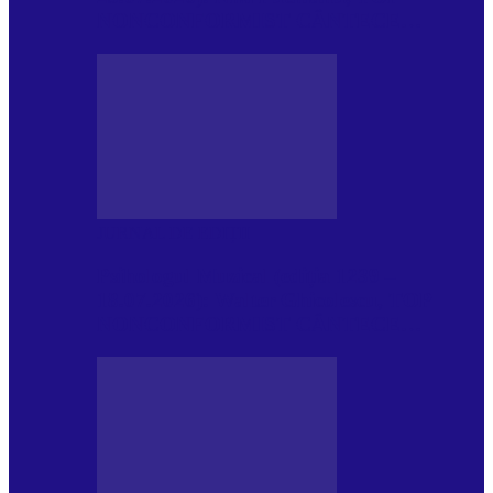
NONCONFORMIST CÂNTECE…
JURNAL DE EDIȚII
Psihologul Muzical (ediția 1239 –
18.07.2026): Walter Ghicolescu, TOP
NONCONFORMIST CÂNTECE…