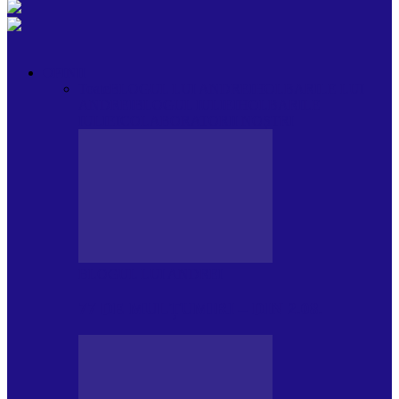
OPINII
Toate
BLOGUL LUI ANDREI
HOLBARILE LUI
ANDREI
BLOGUL IULIEI
HOLBARILE
IULIEI
COLABORATORII NOȘTRI
BLOGUL LUI ANDREI
77 DE MULȚUMIRI – DIN 2.08.