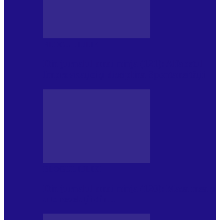
BLOGUL IULIEI
Din jurnalul unui ninja (121): Alfabetul
Improvizației și disciplina Spontaneității
BLOGUL IULIEI
Din jurnalul unui ninja (120): Masa mea și
alte revelații din…