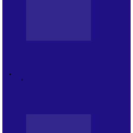
BLOGUL LUI ANDREI
JURNAL HOLBAT DIN 22 IULIE – N.
DAN SĂ DESEMNEZE PREMIER!…
ACTUALITATE
Toate
PLAYLISTURILE NOASTRE
ARTICOLE
SPECIALE
POP ROCK
INTERNAȚIONAL
ROMANIA CANTA
LISTA
CONCERTELOR
MASS MEDIA
NEMUZICALA
MASS MEDIA
MUZICALA
SONDAJE/TOPURI
APARIȚII
DISCOGRAFICE