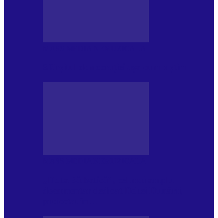
MASS MEDIA NEMUZICALA
Sfârșitul democrației așa cum o știm
MASS MEDIA NEMUZICALA
„Delta Sălbatică”, cel mai amplu
documentar dedicat Deltei Dunării,
proiectat în…