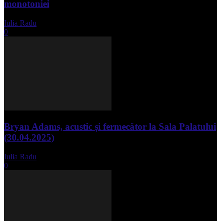
monotoniei
Iulia Radu
-
mai 8, 2025
0
Bryan Adams, acustic și fermecător la Sala Palatului
(30.04.2025)
Iulia Radu
-
mai 1, 2025
0