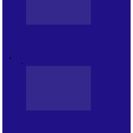
CRONICI DE CONCERT
Festivalul Internațional „George
Grigoriu” la Brăila (22 – 24.05.2026)
FOC DE P.A.E.
Toate
JURNALE DE P.A.E.
INVITATI LA VLOG
JURNALE DE P.A.E.
Foc de P.A.E. cu Andrei Partoș – ediția
953. Nicușor Dan…