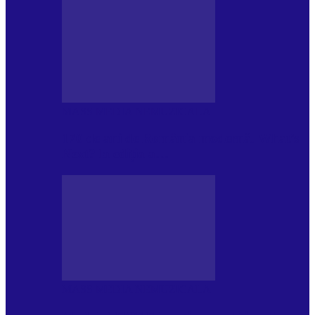
MASS MEDIA NEMUZICALA
170 de ani de România modernă. What’s
Next? la ediția a…
MASS MEDIA NEMUZICALA