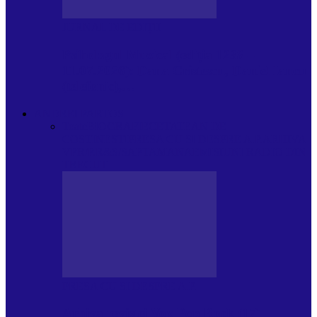
JURNAL DE EDIȚII
Psihologul Muzical (ediția 1238 –
11.07.2026): Dana Cristescu, Daniel Iancu
(telefonic),…
ANDREI PARTOS
Toate
BIOGRAFIE
CETATEAN DE
COSTINESTI
PRESA CU SI DESPRE A.P.
ARHIVA
VPR/P.R&S/SAPTAMANA
EMISIUNI RADIO DIN
TRECUT
PRESA CU SI DESPRE A.P.
Arhiva revistei Vox Pop Rock (17)