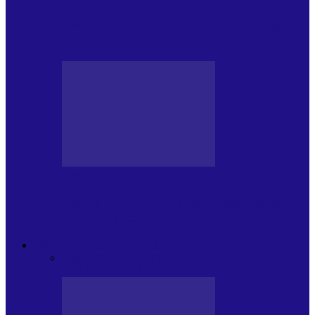
Foc de P.A.E. cu Andrei Partoș – ediția
951. Campionatul Mondial…
JURNALE DE P.A.E.
Foc de P.A.E. cu Andrei Partoș – ediția
950. V-a afectat…
PSIHOLOGUL MUZICAL
Toate
JURNAL DE EDIȚII
EDITII DE
COLECTIE
ARHIVA EMISIUNII