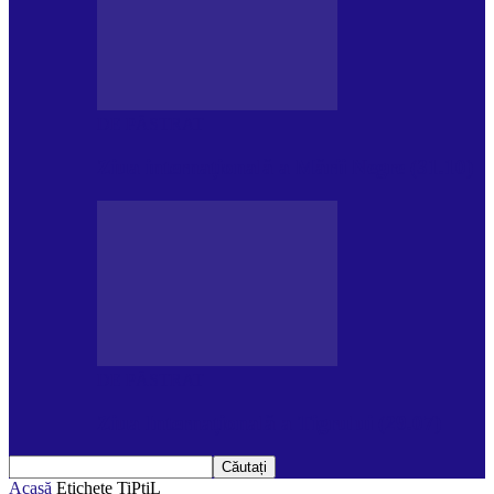
DE PĂSTRAT
Ziua internațională a Mării Negre (31.10)
DE PĂSTRAT
Ziua Internațională a Tigrului (29.07)
Acasă
Etichete
TiPtiL