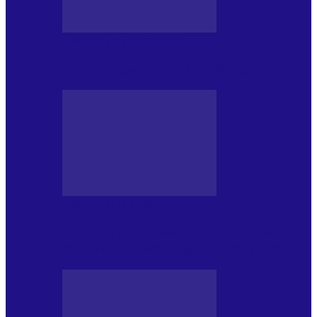
CRONICI DE CONCERT
Tania Turtureanu la Sala Palatului
CRONICI DE CONCERT
Între „Infinite Dreams” și Eddie: Iron
Maiden pe Arena Națională (28.05.2026)