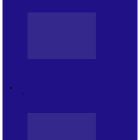
Arhiva revistei Vox Pop Rock (15)
PRESA CU SI DESPRE A.P.
Arhiva revistei Vox Pop Rock (14)
ARHIVA
Toate
ARTIȘTII PROPUN
AGENDA
CULTURALA
CALENDAR VOX POP ROCK
DE
PĂSTRAT
DARA ZICE…
RECOMANDARILE
MELE