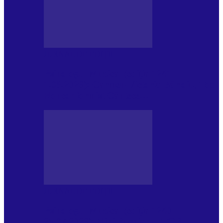
JURNAL DE EDIȚII
Psihologul Muzical (ediția 1241 –
1.08.2026): Carmen-Victoria Bârloiu, Top
Nonconformist Cântece…
JURNAL DE EDIȚII
Psihologul Muzical (ediția 1240 –
25.07.2026): Niki Puchianu, TOP