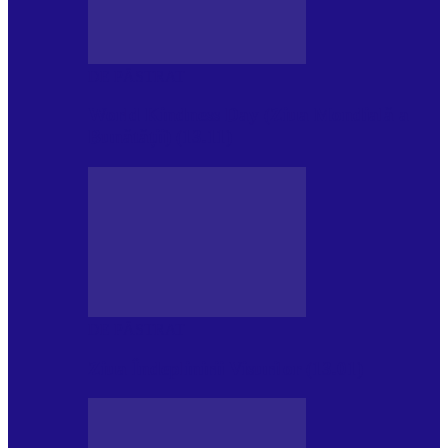
DE PĂSTRAT
World Kindness Day (Ziua Mondială a
Bunătății) (13.11)
DE PĂSTRAT
Ziua Îndeplinirii Visurilor (13.01)