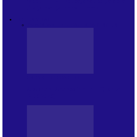
Modulul FNT Educațional, ediția a 5-a.
Spațiu esențial de expunere a…
EXCLUSIVITATI
Toate
CRONICI DE CONCERT
INTERVIURI
CRONICI DE CONCERT
Alexandru Andries în clubul Quantic
(2.06.2026)