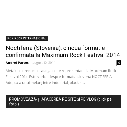
POP ROCK INTERNAȚIONAL
Noctiferia (Slovenia), o noua formatie
confirmata la Maximum Rock Festival 2014
Andrei Partos
-
august 10, 2014
0
Metalul extrem mai castiga niste reprezentanti la Maximum Rock
Festival 2014! Este vorba despre formatia slovena NOCTIFERIA.
Adepta a unui melanj intre industrial, black si...
PROMOVEAZĂ-ȚI AFACEREA PE SITE ȘI PE VLOG (click pe
foto!)