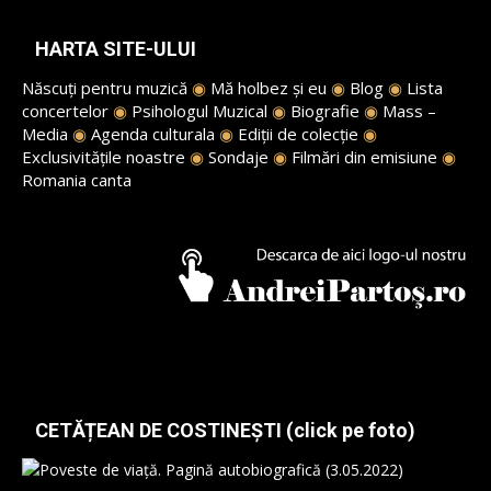
HARTA SITE-ULUI
Născuți pentru muzică
◉
Mă holbez și eu
◉
Blog
◉
Lista
concertelor
◉
Psihologul Muzical
◉
Biografie
◉
Mass –
Media
◉
Agenda culturala
◉
Ediții de colecție
◉
Exclusivitățile noastre
◉
Sondaje
◉
Filmări din emisiune
◉
Romania canta
CETĂȚEAN DE COSTINEȘTI (click pe foto)