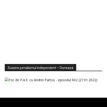
Sondaje
Video
Susține jurnalismul independent – Donează