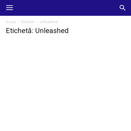
Acasă
Etichete
Unleashed
Etichetă: Unleashed