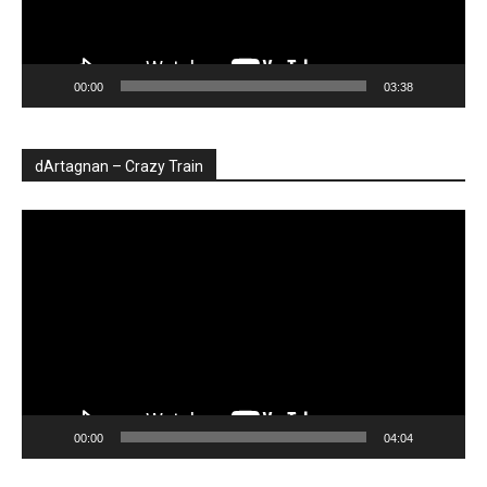
00:00
03:38
dArtagnan – Crazy Train
Player
video
00:00
04:04