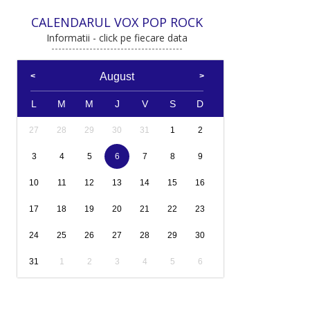
CALENDARUL VOX POP ROCK
Informatii - click pe fiecare data
August
L
M
M
J
V
S
D
27
28
29
30
31
1
2
3
4
5
6
7
8
9
10
11
12
13
14
15
16
17
18
19
20
21
22
23
24
25
26
27
28
29
30
31
1
2
3
4
5
6