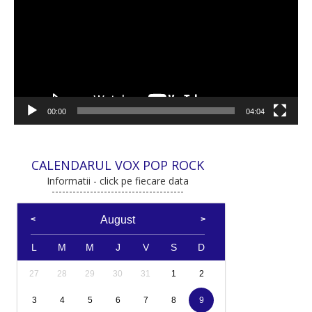
00:00
04:04
CALENDARUL VOX POP ROCK
Informatii - click pe fiecare data
August
L
M
M
J
V
S
D
27
28
29
30
31
1
2
3
4
5
6
7
8
9