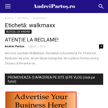
Acasă
Etichete
Walkmaxx
Etichetă: walkmaxx
BLOGUL LUI ANDREI
ATENȚIE LA RECLAME!
Andrei Partos
-
august 5, 2016
0
Am vrut sandale WalkMaxx. Reclamă sufocantă la TV. Peste tot.
Reduceri de preț. M-am lăsat manipulat. Mi-a plăcut forma unora.
Ziceau că livrarea se...
PROMOVEAZĂ-ȚI AFACEREA PE SITE ȘI PE VLOG (click pe
foto!)