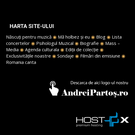
HARTA SITE-ULUI
Născuți pentru muzică
◉
Mă holbez și eu
◉
Blog
◉
Lista
concertelor
◉
Psihologul Muzical
◉
Biografie
◉
Mass –
Media
◉
Agenda culturala
◉
Ediții de colecție
◉
Exclusivitățile noastre
◉
Sondaje
◉
Filmări din emisiune
◉
Romania canta