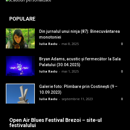
POPULARE
Din jurnalul unui ninja (87): Binecuvântarea
monotoniei
Iulia Radu
-
mai 8, 2025
0
Bryan Adams, acustic și fermecător la Sala
Palatului (30.04.2025)
Iulia Radu
-
mai 1, 2025
0
Galerie foto: Plimbare prin Costinești (9 –
10.09.2023)
Iulia Radu
-
septembrie 11, 2023
0
Open Air Blues Festival Brezoi – site-ul
festivalului