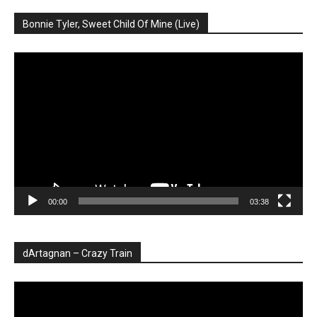
Bonnie Tyler, Sweet Child Of Mine (Live)
Player
video
00:00
03:38
dArtagnan – Crazy Train
Player
video