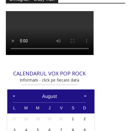
CALENDARUL VOX POP ROCK
Informatii - click pe fiecare data
August
L
M
M
J
V
S
D
27
28
29
30
31
1
2
3
4
5
6
7
8
9