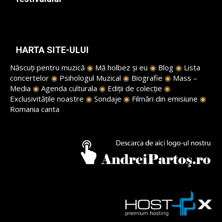
HARTA SITE-ULUI
Născuți pentru muzică
◉
Mă holbez și eu
◉
Blog
◉
Lista
concertelor
◉
Psihologul Muzical
◉
Biografie
◉
Mass –
Media
◉
Agenda culturala
◉
Ediții de colecție
◉
Exclusivitățile noastre
◉
Sondaje
◉
Filmări din emisiune
◉
Romania canta