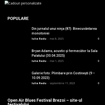
POPULARE
Din jurnalul unui ninja (87): Binecuvântarea
monotoniei
Iulia Radu
-
mai 8, 2025
0
Bryan Adams, acustic și fermecător la Sala
Palatului (30.04.2025)
Iulia Radu
-
mai 1, 2025
0
Galerie foto: Plimbare prin Costinești (9 –
10.09.2023)
Iulia Radu
-
septembrie 11, 2023
0
Open Air Blues Festival Brezoi – site-ul
festivalului