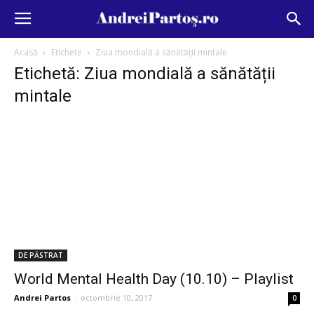
Acasă
Etichete
Ziua mondială a sănătății mintale
Etichetă: Ziua mondială a sănătății
mintale
DE PĂSTRAT
World Mental Health Day (10.10) – Playlist
Andrei Partos
-
octombrie 10, 2017
0