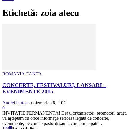
Etichetă: zoia alecu
ROMANIA CANTA
CONCERTE, FESTIVALURI, LANSARI –
EVENIMENTE 2015
Andrei Partos
-
noiembrie 26, 2012
0
INVITAŢIE PERMANENTĂ! Dragi organizatori, promotori, artişti
vă aşteptăm cu orice informaţie serioasă legată de concerte,
evenimente, pe care le păstoriţi sau la care participaţi....
1
2
3
4
Pagina 4 din 4