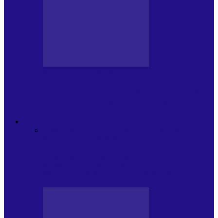
BLOGUL LUI ANDREI
JURNAL HOLBAT DIN 22 IULIE – N.
DAN SĂ DESEMNEZE PREMIER!…
ACTUALITATE
Toate
PLAYLISTURILE NOASTRE
ARTICOLE
SPECIALE
POP ROCK
INTERNAȚIONAL
ROMANIA CANTA
LISTA
CONCERTELOR
MASS MEDIA
NEMUZICALA
MASS MEDIA
MUZICALA
SONDAJE/TOPURI
APARIȚII
DISCOGRAFICE