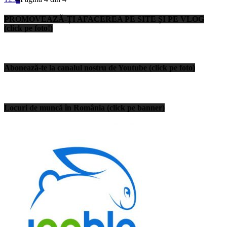
PROMOVEAZĂ-ȚI AFACEREA PE SITE ȘI PE VLOG
(click pe foto!)
Abonează-te la canalul nostru de Youtube (click pe foto)
Locuri de muncă în România (click pe banner)