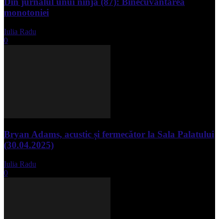
Din jurnalul unui ninja (87): Binecuvântarea
monotoniei
Iulia Radu
-
mai 8, 2025
0
Bryan Adams, acustic și fermecător la Sala Palatului
(30.04.2025)
Iulia Radu
-
mai 1, 2025
0