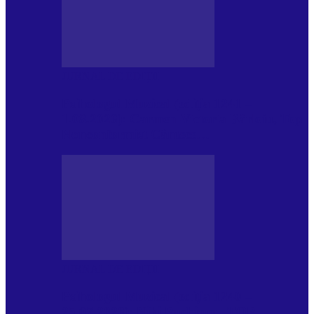
JURNAL DE EDIȚII
Psihologul Muzical (ediția 1241 –
1.08.2026): Carmen-Victoria Bârloiu, Top
Nonconformist Cântece…
JURNAL DE EDIȚII
Psihologul Muzical (ediția 1240 –
25.07.2026): Niki Puchianu, TOP