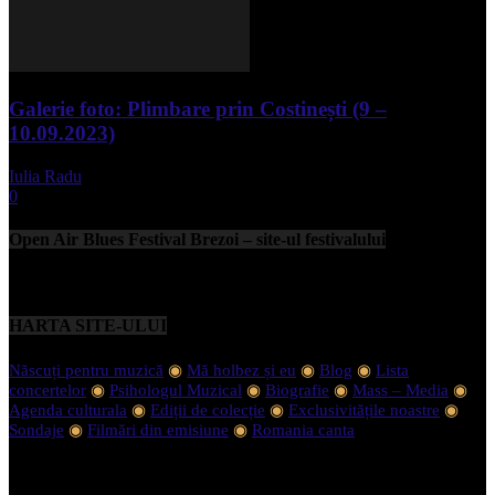
Galerie foto: Plimbare prin Costinești (9 –
10.09.2023)
Iulia Radu
-
septembrie 11, 2023
0
Open Air Blues Festival Brezoi – site-ul festivalului
HARTA SITE-ULUI
Născuți pentru muzică
◉
Mă holbez și eu
◉
Blog
◉
Lista
concertelor
◉
Psihologul Muzical
◉
Biografie
◉
Mass – Media
◉
Agenda culturala
◉
Ediții de colecție
◉
Exclusivitățile noastre
◉
Sondaje
◉
Filmări din emisiune
◉
Romania canta