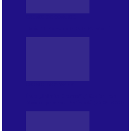
CRONICI DE CONCERT
Tania Turtureanu la Sala Palatului
CRONICI DE CONCERT
Între „Infinite Dreams” și Eddie: Iron
Maiden pe Arena Națională (28.05.2026)