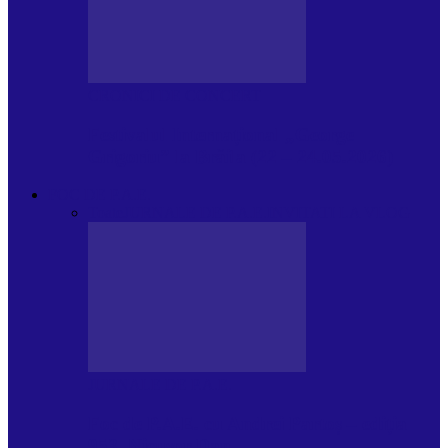
CRONICI DE CONCERT
Festivalul Internațional „George
Grigoriu” la Brăila (22 – 24.05.2026)
FOC DE P.A.E.
Toate
JURNALE DE P.A.E.
INVITATI LA VLOG
JURNALE DE P.A.E.
Foc de P.A.E. cu Andrei Partoș – ediția
953. Nicușor Dan…