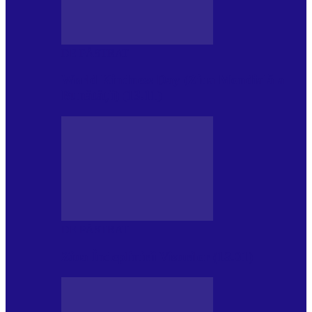
DE PĂSTRAT
World Kindness Day (Ziua Mondială a
Bunătății) (13.11)
DE PĂSTRAT
Ziua Îndeplinirii Visurilor (13.01)