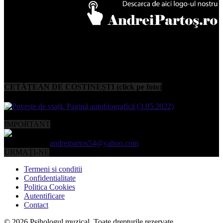
CETĂȚEAN DE COSTINEȘTI (click pe foto)
IMPORTANT
Contactați-ne:
andreipartos54@yahoo.com
URMAȚI-NE
Termeni si conditii
Confidentialitate
Politica Cookies
Autentificare
Contact
© 2026 Psihologul muzical. Toate drepturile rezervate.