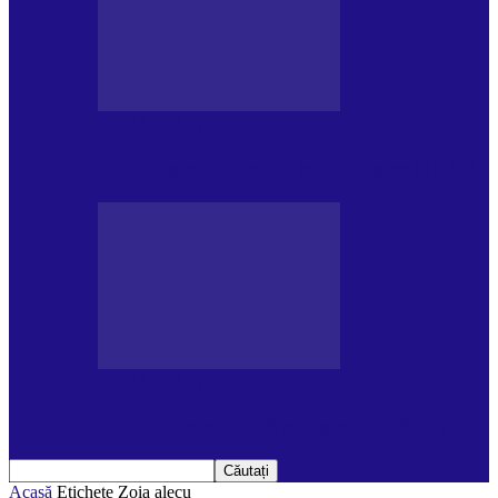
DE PĂSTRAT
Ziua internațională a Mării Negre (31.10)
DE PĂSTRAT
Ziua Internațională a Tigrului (29.07)
Acasă
Etichete
Zoia alecu