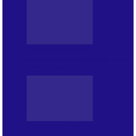
MASS MEDIA NEMUZICALA
170 de ani de România modernă. What’s
Next? la ediția a…
MASS MEDIA NEMUZICALA