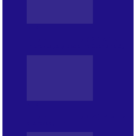
BLOGUL IULIEI
Din jurnalul unui ninja (121): Alfabetul
Improvizației și disciplina Spontaneității
BLOGUL IULIEI
Din jurnalul unui ninja (120): Masa mea și
alte revelații din…