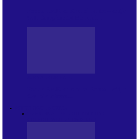
Foc de P.A.E. cu Andrei Partoș – ediția
951. Campionatul Mondial…
JURNALE DE P.A.E.
Foc de P.A.E. cu Andrei Partoș – ediția
950. V-a afectat…
PSIHOLOGUL MUZICAL
Toate
JURNAL DE EDIȚII
EDITII DE
COLECTIE
ARHIVA EMISIUNII