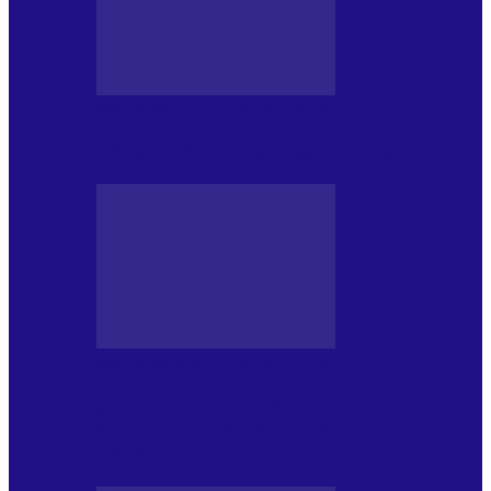
MASS MEDIA NEMUZICALA
Sfârșitul democrației așa cum o știm
MASS MEDIA NEMUZICALA
„Delta Sălbatică”, cel mai amplu
documentar dedicat Deltei Dunării,
proiectat în…