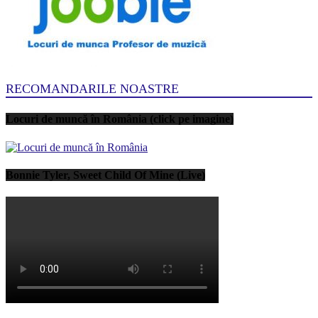
RECOMANDARILE NOASTRE
Locuri de muncă în România (click pe imagine)
Bonnie Tyler, Sweet Child Of Mine (Live)