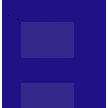
Modulul FNT Educațional, ediția a 5-a.
Spațiu esențial de expunere a…
EXCLUSIVITATI
Toate
CRONICI DE CONCERT
INTERVIURI
CRONICI DE CONCERT
Alexandru Andries în clubul Quantic
(2.06.2026)