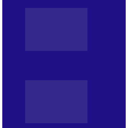
JURNALE DE P.A.E.
Foc de P.A.E. cu Andrei Partoș – ediția
952. Trei seriale…
JURNALE DE P.A.E.