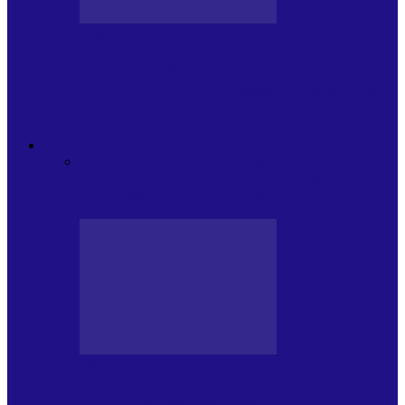
JURNAL DE EDIȚII
Psihologul Muzical (ediția 1238 –
11.07.2026): Dana Cristescu, Daniel Iancu
(telefonic),…
ANDREI PARTOS
Toate
BIOGRAFIE
CETATEAN DE
COSTINESTI
PRESA CU SI DESPRE A.P.
ARHIVA
VPR/P.R&S/SAPTAMANA
EMISIUNI RADIO DIN
TRECUT
PRESA CU SI DESPRE A.P.
Arhiva revistei Vox Pop Rock (17)