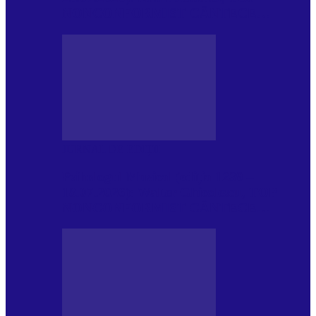
NONCONFORMIST CÂNTECE…
JURNAL DE EDIȚII
Psihologul Muzical (ediția 1239 –
18.07.2026): Walter Ghicolescu, TOP
NONCONFORMIST CÂNTECE…