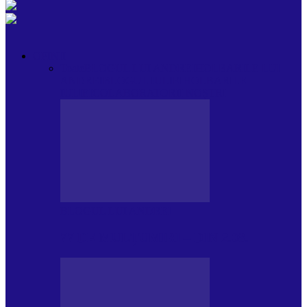
OPINII
Toate
BLOGUL LUI ANDREI
HOLBARILE LUI
ANDREI
BLOGUL IULIEI
HOLBARILE
IULIEI
COLABORATORII NOȘTRI
BLOGUL LUI ANDREI
77 DE MULȚUMIRI – DIN 2.08.