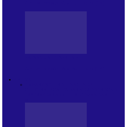
Arhiva revistei Vox Pop Rock (15)
PRESA CU SI DESPRE A.P.
Arhiva revistei Vox Pop Rock (14)
ARHIVA
Toate
ARTIȘTII PROPUN
AGENDA
CULTURALA
CALENDAR VOX POP ROCK
DE
PĂSTRAT
DARA ZICE…
RECOMANDARILE
MELE