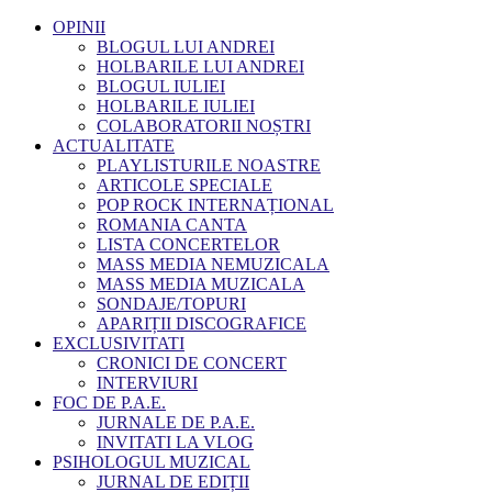
OPINII
BLOGUL LUI ANDREI
HOLBARILE LUI ANDREI
BLOGUL IULIEI
HOLBARILE IULIEI
COLABORATORII NOȘTRI
ACTUALITATE
PLAYLISTURILE NOASTRE
ARTICOLE SPECIALE
POP ROCK INTERNAȚIONAL
ROMANIA CANTA
LISTA CONCERTELOR
MASS MEDIA NEMUZICALA
MASS MEDIA MUZICALA
SONDAJE/TOPURI
APARIȚII DISCOGRAFICE
EXCLUSIVITATI
CRONICI DE CONCERT
INTERVIURI
FOC DE P.A.E.
JURNALE DE P.A.E.
INVITATI LA VLOG
PSIHOLOGUL MUZICAL
JURNAL DE EDIȚII