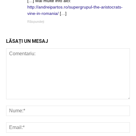
[…] Mai multe info aici:
http://andreipartos.ro/supergrupul-the-aristocrats-
vine-in-romania/
[…]
Răspundeți
LĂSAȚI UN MESAJ