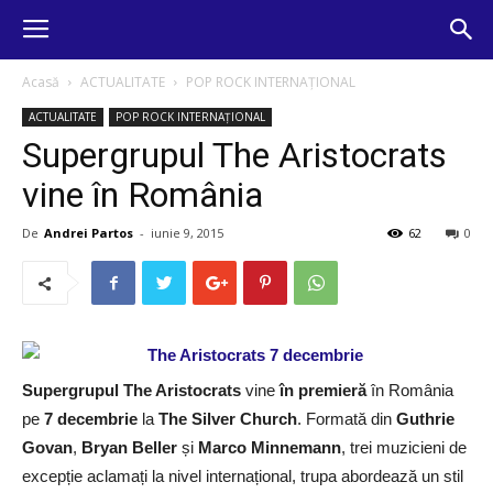
Acasă
ACTUALITATE
POP ROCK INTERNAȚIONAL
ACTUALITATE
POP ROCK INTERNAȚIONAL
Supergrupul The Aristocrats
vine în România
De
Andrei Partos
-
iunie 9, 2015
62
0
Supergrupul The Aristocrats
vine
în premieră
în România
pe
7 decembrie
la
The Silver Church
. Formată din
Guthrie
Govan
,
Bryan Beller
și
Marco Minnemann
, trei muzicieni de
excepție aclamați la nivel internațional, trupa abordează un stil