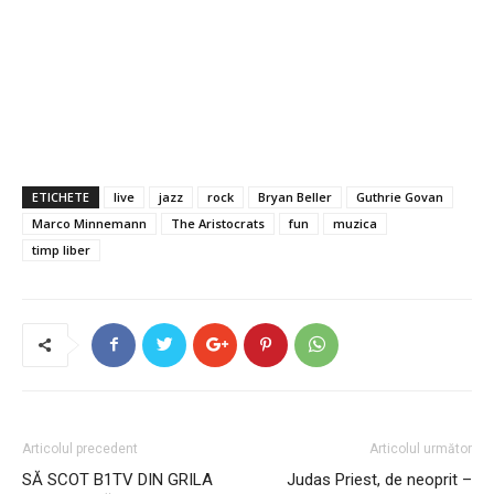
ETICHETE
live
jazz
rock
Bryan Beller
Guthrie Govan
Marco Minnemann
The Aristocrats
fun
muzica
timp liber
Articolul precedent
Articolul următor
SĂ SCOT B1TV DIN GRILA
Judas Priest, de neoprit –