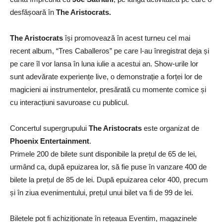
desfășoară în
The Aristocrats.
The Aristocrats
își promovează în acest turneu cel mai
recent album, “Tres Caballeros” pe care l-au înregistrat deja și
pe care îl vor lansa în luna iulie a acestui an. Show-urile lor
sunt adevărate experiențe live, o demonstrație a forței lor de
magicieni ai instrumentelor, presărată cu momente comice și
cu interacțiuni savuroase cu publicul.
Concertul supergrupului
The Aristocrats
este organizat de
Phoenix Entertainment
.
Primele 200 de bilete sunt disponibile la prețul de 65 de lei,
urmând ca, după epuizarea lor, să fie puse în vanzare 400 de
bilete la prețul de 85 de lei. După epuizarea celor 400, precum
și în ziua evenimentului, prețul unui bilet va fi de 99 de lei.
Biletele pot fi achiziționate în rețeaua Eventim, magazinele