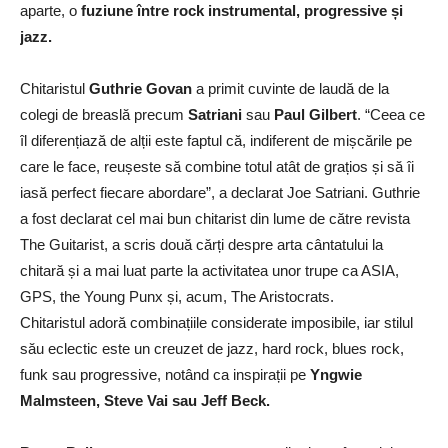
aparte, o
fuziune între rock instrumental, progressive și
jazz.
Chitaristul
Guthrie Govan
a primit cuvinte de laudă de la
colegi de breaslă precum
Satriani
sau
Paul Gilbert
. “Ceea ce
îl diferențiază de alții este faptul că, indiferent de mișcările pe
care le face, reușeste să combine totul atât de grațios și să îi
iasă perfect fiecare abordare”, a declarat Joe Satriani. Guthrie
a fost declarat cel mai bun chitarist din lume de către revista
The Guitarist, a scris două cărți despre arta cântatului la
chitară și a mai luat parte la activitatea unor trupe ca ASIA,
GPS, the Young Punx și, acum, The Aristocrats.
Chitaristul adoră combinațiile considerate imposibile, iar stilul
său eclectic este un creuzet de jazz, hard rock, blues rock,
funk sau progressive, notând ca inspirații pe
Yngwie
Malmsteen, Steve Vai sau Jeff Beck.