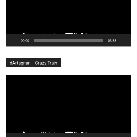
00:00
03:38
dArtagnan – Crazy Train
Player
video