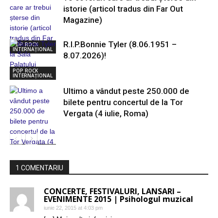
istorie (articol tradus din Far Out
Magazine)
R.I.P.Bonnie Tyler (8.06.1951 –
POP ROCK
INTERNAȚIONAL
8.07.2026)!
POP ROCK
INTERNAȚIONAL
Ultimo a vândut peste 250.000 de
bilete pentru concertul de la Tor
Vergata (4 iulie, Roma)
POP ROCK
INTERNAȚIONAL
1 COMENTARIU
CONCERTE, FESTIVALURI, LANSARI –
EVENIMENTE 2015 | Psihologul muzical
iunie 22, 2015 at 4:03 pm