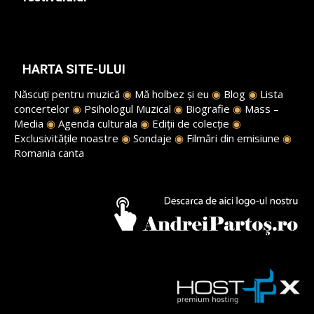
HARTA SITE-ULUI
Născuți pentru muzică
◉
Mă holbez și eu
◉
Blog
◉
Lista
concertelor
◉
Psihologul Muzical
◉
Biografie
◉
Mass –
Media
◉
Agenda culturala
◉
Ediții de colecție
◉
Exclusivitățile noastre
◉
Sondaje
◉
Filmări din emisiune
◉
Romania canta