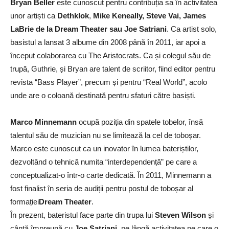
Bryan Beller
este cunoscut pentru contribuția sa în activitatea
unor artiști ca
Dethklok
,
Mike Keneally, Steve Vai, James
LaBrie de la Dream Theater sau Joe Satriani
. Ca artist solo,
basistul a lansat 3 albume din 2008 până în 2011, iar apoi a
început colaborarea cu The Aristocrats. Ca și colegul său de
trupă, Guthrie, și Bryan are talent de scriitor, fiind editor pentru
revista “Bass Player”, precum și pentru “Real World”, acolo
unde are o coloană destinată pentru sfaturi către basiști.
Marco Minnemann
ocupă poziția din spatele tobelor, însă
talentul său de muzician nu se limitează la cel de toboșar.
Marco este cunoscut ca un inovator în lumea bateriștilor,
dezvoltând o tehnică numita “interdependență” pe care a
conceptualizat-o într-o carte dedicată. În 2011, Minnemann a
fost finalist în seria de audiții pentru postul de toboșar al
formației
Dream Theater
.
În prezent, bateristul face parte din trupa lui
Steven Wilson
și
cântă împreună cu
Joe Satriani
, pe lângă activitatea pe care o