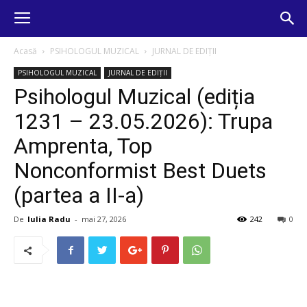
Acasă
PSIHOLOGUL MUZICAL
JURNAL DE EDIȚII
PSIHOLOGUL MUZICAL
JURNAL DE EDIȚII
Psihologul Muzical (ediția
1231 – 23.05.2026): Trupa
Amprenta, Top
Nonconformist Best Duets
(partea a II-a)
De
Iulia Radu
-
mai 27, 2026
242
0