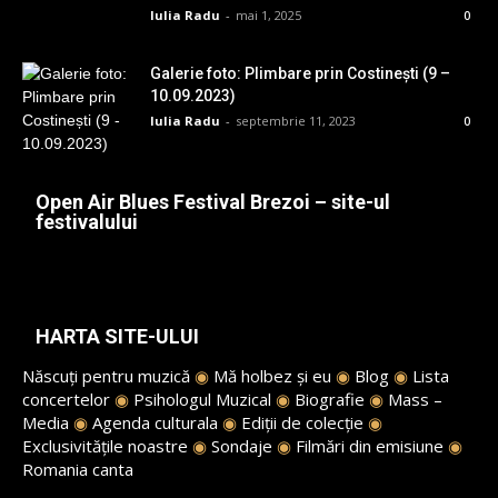
Iulia Radu
-
mai 1, 2025
0
Galerie foto: Plimbare prin Costinești (9 –
10.09.2023)
Iulia Radu
-
septembrie 11, 2023
0
Open Air Blues Festival Brezoi – site-ul
festivalului
HARTA SITE-ULUI
Născuți pentru muzică
◉
Mă holbez și eu
◉
Blog
◉
Lista
concertelor
◉
Psihologul Muzical
◉
Biografie
◉
Mass –
Media
◉
Agenda culturala
◉
Ediții de colecție
◉
Exclusivitățile noastre
◉
Sondaje
◉
Filmări din emisiune
◉
Romania canta