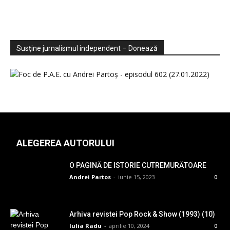
Sondaje
Video
Susține jurnalismul independent – Donează
ALEGEREA AUTORULUI
O PAGINĂ DE ISTORIE CUTREMURĂTOARE
Andrei Partos
-
iunie 15, 2023
0
Arhiva revistei Pop Rock & Show (1993) (10)
Iulia Radu
-
aprilie 10, 2024
0