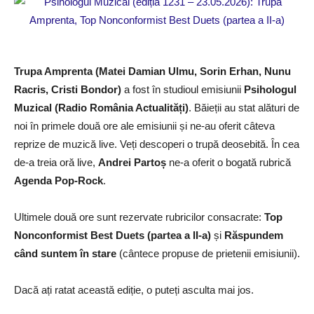
Trupa Amprenta (Matei Damian Ulmu, Sorin Erhan, Nunu
Racris, Cristi Bondor)
a fost în studioul emisiunii
Psihologul
Muzical (Radio România Actualități)
. Băieții au stat alături de
noi în primele două ore ale emisiunii și ne-au oferit câteva
reprize de muzică live. Veți descoperi o trupă deosebită. În cea
de-a treia oră live,
Andrei Partoș
ne-a oferit o bogată rubrică
Agenda Pop-Rock
.
Ultimele două ore sunt rezervate rubricilor consacrate:
Top
Nonconformist Best Duets (partea a II-a)
și
Răspundem
când suntem în stare
(cântece propuse de prietenii emisiunii).
Dacă ați ratat această ediție, o puteți asculta mai jos.