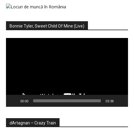
Bonnie Tyler, Sweet Child Of Mine (Live)
Player
video
00:00
03:38
dArtagnan – Crazy Train