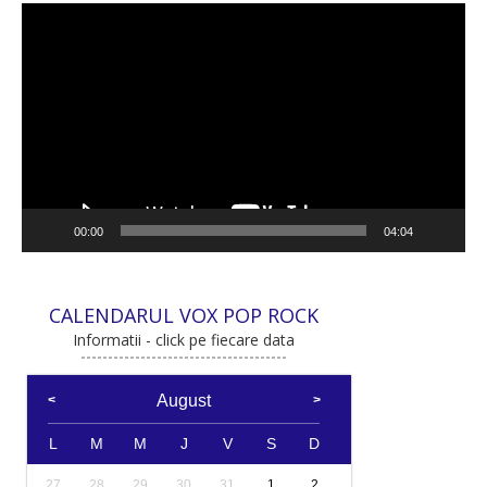
Player
video
00:00
04:04
CALENDARUL VOX POP ROCK
Informatii - click pe fiecare data
August
L
M
M
J
V
S
D
27
28
29
30
31
1
2