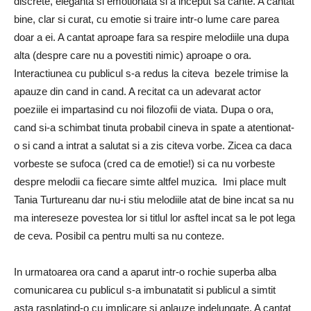
discrete, eleganta si emotionata si a inceput sa cante. A cantat
bine, clar si curat, cu emotie si traire intr-o lume care parea
doar a ei. A cantat aproape fara sa respire melodiile una dupa
alta (despre care nu a povestiti nimic) aproape o ora.
Interactiunea cu publicul s-a redus la citeva bezele trimise la
apauze din cand in cand. A recitat ca un adevarat actor
poeziile ei impartasind cu noi filozofii de viata. Dupa o ora,
cand si-a schimbat tinuta probabil cineva in spate a atentionat-
o si cand a intrat a salutat si a zis citeva vorbe. Zicea ca daca
vorbeste se sufoca (cred ca de emotie!) si ca nu vorbeste
despre melodii ca fiecare simte altfel muzica. Imi place mult
Tania Turtureanu dar nu-i stiu melodiile atat de bine incat sa nu
ma intereseze povestea lor si titlul lor asftel incat sa le pot lega
de ceva. Posibil ca pentru multi sa nu conteze.
In urmatoarea ora cand a aparut intr-o rochie superba alba
comunicarea cu publicul s-a imbunatatit si publicul a simtit
asta rasplatind-o cu implicare si aplauze indelungate. A cantat