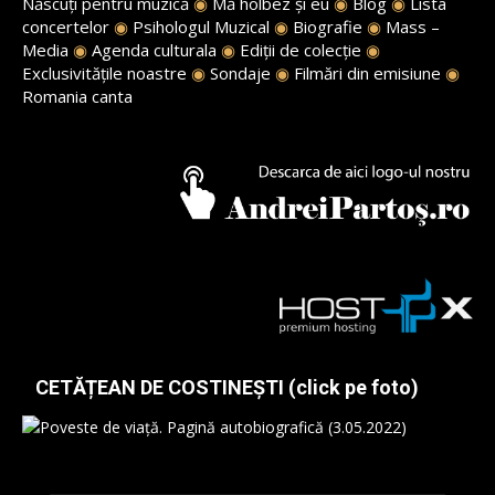
Născuți pentru muzică
◉
Mă holbez și eu
◉
Blog
◉
Lista
concertelor
◉
Psihologul Muzical
◉
Biografie
◉
Mass –
Media
◉
Agenda culturala
◉
Ediții de colecție
◉
Exclusivitățile noastre
◉
Sondaje
◉
Filmări din emisiune
◉
Romania canta
CETĂȚEAN DE COSTINEȘTI (click pe foto)