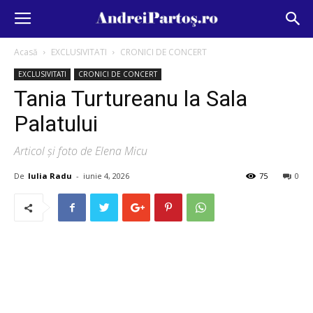
Acasă
EXCLUSIVITATI
CRONICI DE CONCERT
EXCLUSIVITATI
CRONICI DE CONCERT
Tania Turtureanu la Sala
Palatului
Articol și foto de Elena Micu
De
Iulia Radu
-
iunie 4, 2026
75
0