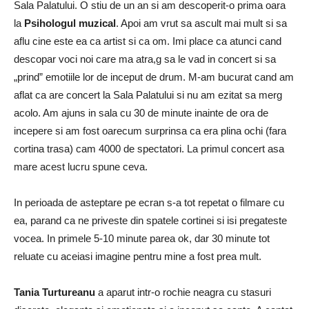
Sala Palatului. O stiu de un an si am descoperit-o prima oara
la
Psihologul muzical
. Apoi am vrut sa ascult mai mult si sa
aflu cine este ea ca artist si ca om. Imi place ca atunci cand
descopar voci noi care ma atra,g sa le vad in concert si sa
„prind” emotiile lor de inceput de drum. M-am bucurat cand am
aflat ca are concert la Sala Palatului si nu am ezitat sa merg
acolo. Am ajuns in sala cu 30 de minute inainte de ora de
incepere si am fost oarecum surprinsa ca era plina ochi (fara
cortina trasa) cam 4000 de spectatori. La primul concert asa
mare acest lucru spune ceva.
In perioada de asteptare pe ecran s-a tot repetat o filmare cu
ea, parand ca ne priveste din spatele cortinei si isi pregateste
vocea. In primele 5-10 minute parea ok, dar 30 minute tot
reluate cu aceiasi imagine pentru mine a fost prea mult.
Tania Turtureanu
a aparut intr-o rochie neagra cu stasuri