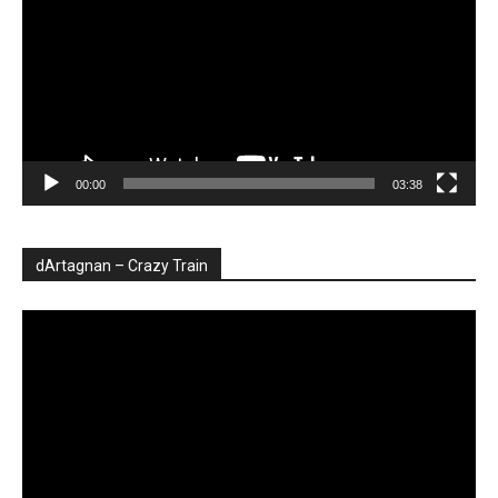
00:00
03:38
dArtagnan – Crazy Train
Player
video