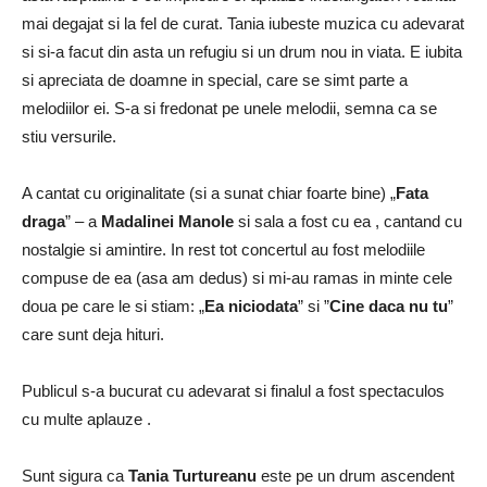
mai degajat si la fel de curat. Tania iubeste muzica cu adevarat
si si-a facut din asta un refugiu si un drum nou in viata. E iubita
si apreciata de doamne in special, care se simt parte a
melodiilor ei. S-a si fredonat pe unele melodii, semna ca se
stiu versurile.
A cantat cu originalitate (si a sunat chiar foarte bine) „
Fata
draga
” – a
Madalinei Manole
si sala a fost cu ea , cantand cu
nostalgie si amintire. In rest tot concertul au fost melodiile
compuse de ea (asa am dedus) si mi-au ramas in minte cele
doua pe care le si stiam: „
Ea niciodata
” si ”
Cine daca nu tu
”
care sunt deja hituri.
Publicul s-a bucurat cu adevarat si finalul a fost spectaculos
cu multe aplauze .
Sunt sigura ca
Tania Turtureanu
este pe un drum ascendent