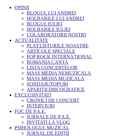
OPINII
BLOGUL LUI ANDREI
HOLBARILE LUI ANDREI
BLOGUL IULIEI
HOLBARILE IULIEI
COLABORATORII NOȘTRI
ACTUALITATE
PLAYLISTURILE NOASTRE
ARTICOLE SPECIALE
POP ROCK INTERNAȚIONAL
ROMANIA CANTA
LISTA CONCERTELOR
MASS MEDIA NEMUZICALA
MASS MEDIA MUZICALA
SONDAJE/TOPURI
APARIȚII DISCOGRAFICE
EXCLUSIVITATI
CRONICI DE CONCERT
INTERVIURI
FOC DE P.A.E.
JURNALE DE P.A.E.
INVITATI LA VLOG
PSIHOLOGUL MUZICAL
JURNAL DE EDIȚII