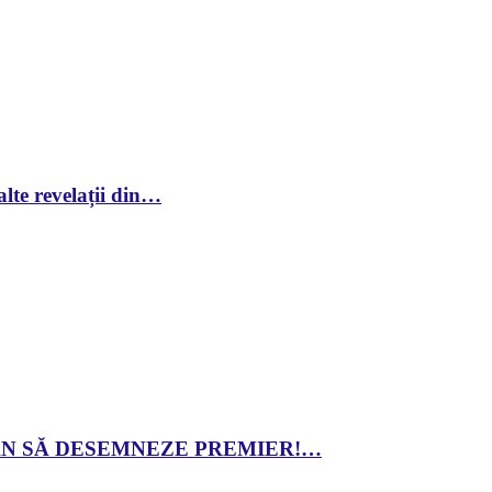
lte revelații din…
 DAN SĂ DESEMNEZE PREMIER!…