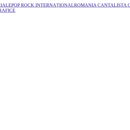
CIALE
POP ROCK INTERNAȚIONAL
ROMANIA CANTA
LISTA
RAFICE