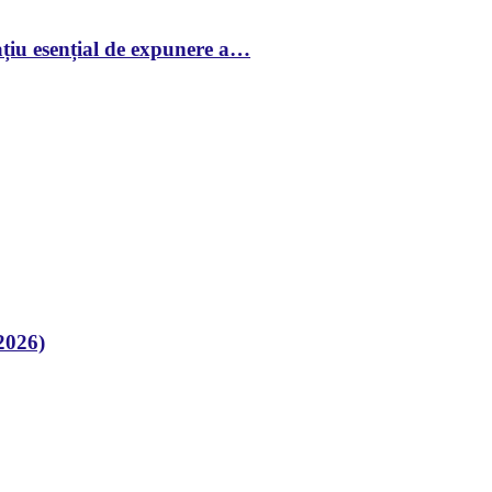
țiu esențial de expunere a…
2026)