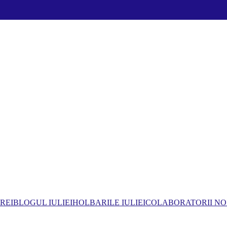
REI
BLOGUL IULIEI
HOLBARILE IULIEI
COLABORATORII NO