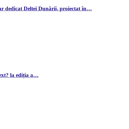
r dedicat Deltei Dunării, proiectat în…
xt? la ediția a…