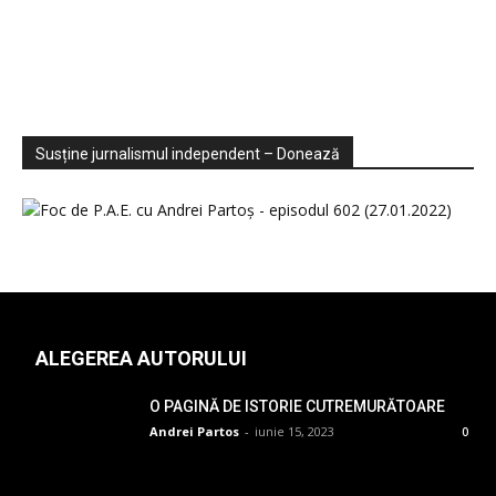
Sondaje
Video
Susține jurnalismul independent – Donează
ALEGEREA AUTORULUI
O PAGINĂ DE ISTORIE CUTREMURĂTOARE
Andrei Partos
-
iunie 15, 2023
0