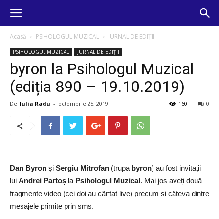
Acasă
PSIHOLOGUL MUZICAL
JURNAL DE EDIȚII
PSIHOLOGUL MUZICAL
JURNAL DE EDIȚII
byron la Psihologul Muzical
(ediția 890 – 19.10.2019)
De
Iulia Radu
-
octombrie 25, 2019
160
0
Dan Byron
și
Sergiu Mitrofan
(trupa
byron
) au fost invitații
lui
Andrei Partoș
la
Psihologul Muzical
. Mai jos aveți două
fragmente video (cei doi au cântat live) precum și câteva dintre
mesajele primite prin sms.