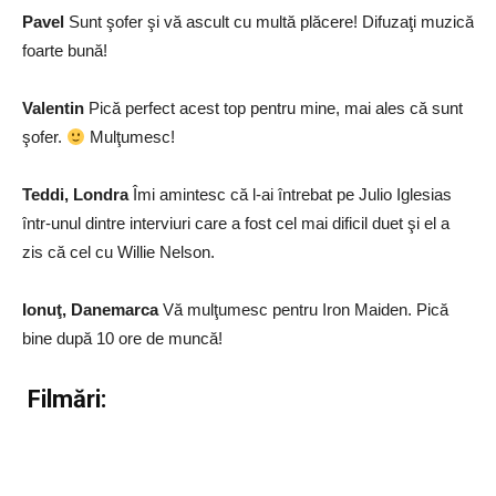
Pavel
Sunt şofer şi vă ascult cu multă plăcere! Difuzaţi muzică
foarte bună!
Valentin
Pică perfect acest top pentru mine, mai ales că sunt
şofer.
Mulţumesc!
Teddi, Londra
Îmi amintesc că l-ai întrebat pe Julio Iglesias
într-unul dintre interviuri care a fost cel mai dificil duet şi el a
zis că cel cu Willie Nelson.
Ionuţ, Danemarca
Vă mulţumesc pentru Iron Maiden. Pică
bine după 10 ore de muncă!
Filmări: