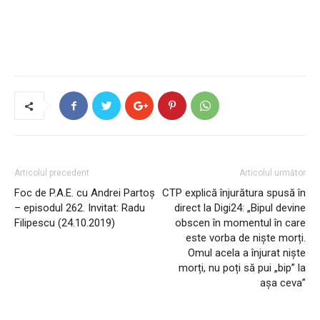
Articolul precedent
Articolul următor
Foc de P.A.E. cu Andrei Partoș
CTP explică înjurătura spusă în
– episodul 262. Invitat: Radu
direct la Digi24: „Bipul devine
Filipescu (24.10.2019)
obscen în momentul în care
este vorba de niște morți.
Omul acela a înjurat niște
morți, nu poți să pui „bip” la
așa ceva”