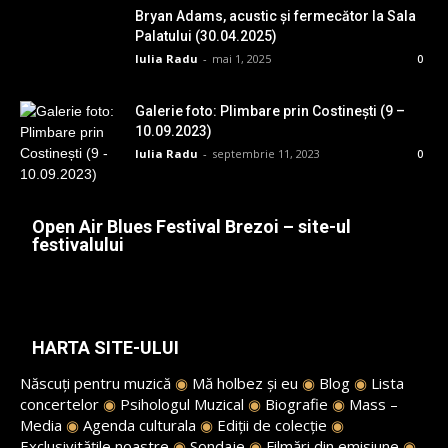
Bryan Adams, acustic și fermecător la Sala
Palatului (30.04.2025)
Iulia Radu
-
mai 1, 2025
0
Galerie foto: Plimbare prin Costinești (9 –
10.09.2023)
Iulia Radu
-
septembrie 11, 2023
0
Open Air Blues Festival Brezoi – site-ul
festivalului
HARTA SITE-ULUI
Născuți pentru muzică
◉
Mă holbez și eu
◉
Blog
◉
Lista
concertelor
◉
Psihologul Muzical
◉
Biografie
◉
Mass –
Media
◉
Agenda culturala
◉
Ediții de colecție
◉
Exclusivitățile noastre
◉
Sondaje
◉
Filmări din emisiune
◉