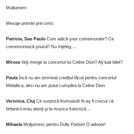
Mulțumim!
Mesaje primite prin sms:
Patricia, Sao Paulo
Cum adică şnur comemorativ? Ce
comemorează şnurul? Nu înţeleg….
Mircea
Veţi merge la concertul lui Celine Dion? Aţi luat bilet?
Paula
Încă nu am terminat creditul făcut pentru concertul
Metallica, deci nu am putut cumpăra la Celine Dion.
Veronica, Cluj
Ce surpriză frumoasă! N-aş fi crezut că
britanicii erau atenţi şi la muzica franceză…
Mihaela
Mulţumesc pentru Dolly Parton! O adooor!