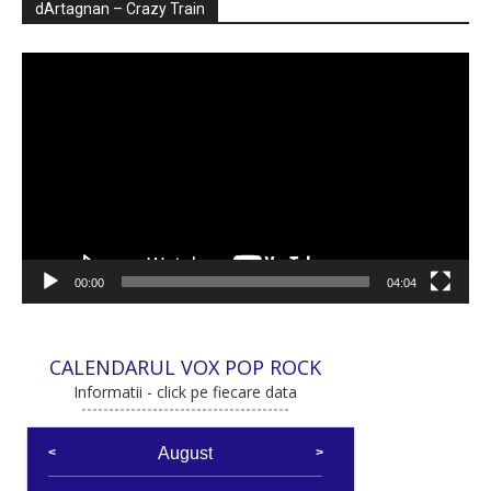
dArtagnan – Crazy Train
Player
video
00:00
04:04
CALENDARUL VOX POP ROCK
Informatii - click pe fiecare data
August