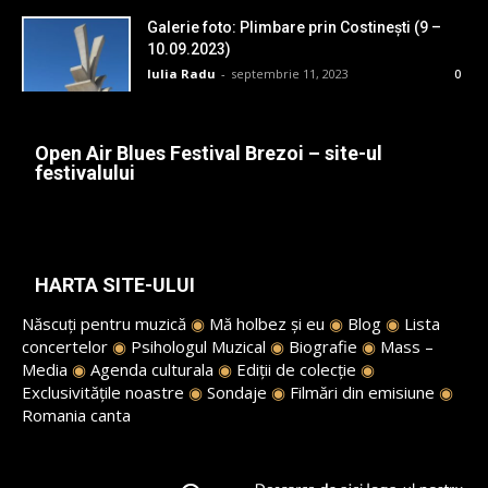
Galerie foto: Plimbare prin Costinești (9 –
10.09.2023)
Iulia Radu
-
septembrie 11, 2023
0
Open Air Blues Festival Brezoi – site-ul
festivalului
HARTA SITE-ULUI
Născuți pentru muzică
◉
Mă holbez și eu
◉
Blog
◉
Lista
concertelor
◉
Psihologul Muzical
◉
Biografie
◉
Mass –
Media
◉
Agenda culturala
◉
Ediții de colecție
◉
Exclusivitățile noastre
◉
Sondaje
◉
Filmări din emisiune
◉
Romania canta