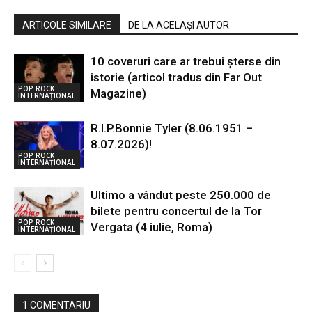
ARTICOLE SIMILARE
DE LA ACELAȘI AUTOR
10 coveruri care ar trebui șterse din
istorie (articol tradus din Far Out
POP ROCK
Magazine)
INTERNAȚIONAL
R.I.P.Bonnie Tyler (8.06.1951 –
8.07.2026)!
POP ROCK
INTERNAȚIONAL
Ultimo a vândut peste 250.000 de
bilete pentru concertul de la Tor
POP ROCK
Vergata (4 iulie, Roma)
INTERNAȚIONAL
1 COMENTARIU