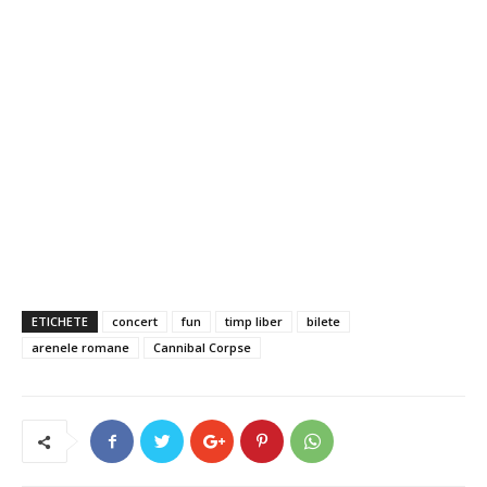
ETICHETE
concert
fun
timp liber
bilete
arenele romane
Cannibal Corpse