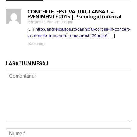
CONCERTE, FESTIVALURI, LANSARI –
EVENIMENTE 2015 | Psihologul muzical
februarie 13, 2015 at 10:49 pm
[…]
http://andreipartos.ro/cannibal-corpse-in-concert-
la-arenele-romane-din-bucuresti-24-iulie/
[…]
Răspundeți
LĂSAȚI UN MESAJ