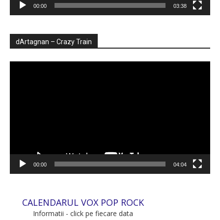
00:00
03:38
dArtagnan – Crazy Train
Player
video
00:00
04:04
CALENDARUL VOX POP ROCK
Informatii - click pe fiecare data