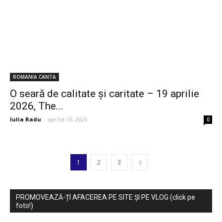
ROMANIA CANTA
O seară de calitate și caritate – 19 aprilie
2026, The...
Iulia Radu
-
aprilie 16, 2026
0
1
2
3
PROMOVEAZĂ-ȚI AFACEREA PE SITE ȘI PE VLOG (click pe
foto!)