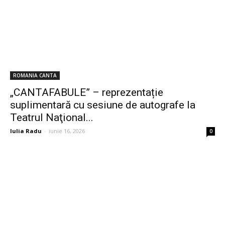
ROMANIA CANTA
„CANTAFABULE” – reprezentație
suplimentară cu sesiune de autografe la
Teatrul Naţional...
Iulia Radu
-
iunie 16, 2026
0