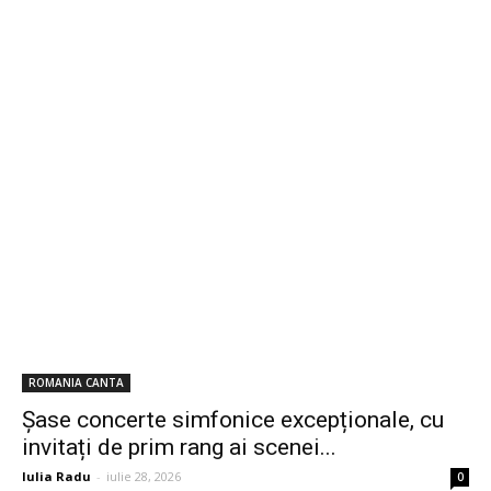
ROMANIA CANTA
Șase concerte simfonice excepționale, cu
invitați de prim rang ai scenei...
Iulia Radu
-
iulie 28, 2026
0