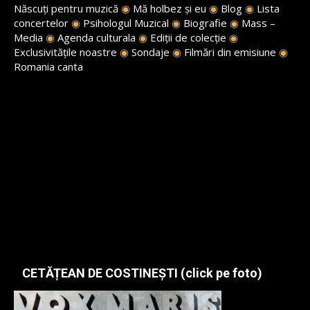
Născuți pentru muzică
◉
Mă holbez și eu
◉
Blog
◉
Lista
concertelor
◉
Psihologul Muzical
◉
Biografie
◉
Mass –
Media
◉
Agenda culturala
◉
Ediții de colecție
◉
Exclusivitățile noastre
◉
Sondaje
◉
Filmări din emisiune
◉
Romania canta
CETĂȚEAN DE COSTINEȘTI (click pe foto)