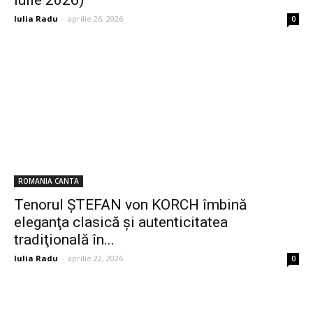
Iulia Radu
-
aprilie 26, 2026
0
ROMANIA CANTA
Tenorul ŞTEFAN von KORCH îmbină
eleganţa clasică şi autenticitatea
tradiţională în...
Iulia Radu
-
aprilie 22, 2026
0