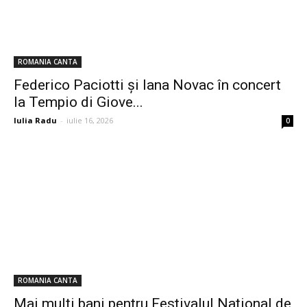
ROMANIA CANTA
Federico Paciotti și Iana Novac în concert
la Tempio di Giove...
Iulia Radu
-
iulie 16, 2026
0
ROMANIA CANTA
Mai mulți bani pentru Festivalul Național de