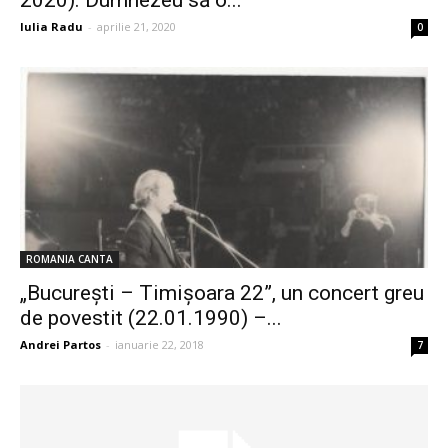
Iulia Radu
-
aprilie 21, 2020
0
ROMANIA CANTA
„București – Timișoara 22”, un concert greu
de povestit (22.01.1990) –...
Andrei Partos
-
ianuarie 22, 2018
7