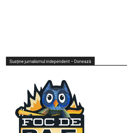
Sondaje
Video
Susține jurnalismul independent – Donează