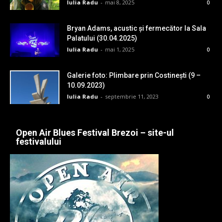
Iulia Radu
-
mai 8, 2025
0
Bryan Adams, acustic și fermecător la Sala
Palatului (30.04.2025)
Iulia Radu
-
mai 1, 2025
0
Galerie foto: Plimbare prin Costinești (9 –
10.09.2023)
Iulia Radu
-
septembrie 11, 2023
0
Open Air Blues Festival Brezoi – site-ul
festivalului