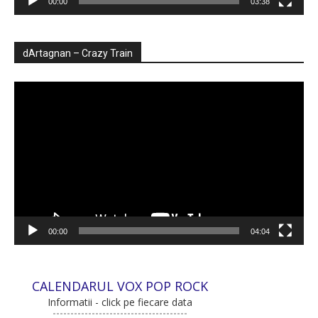
00:00
03:38
dArtagnan – Crazy Train
Player
video
00:00
04:04
CALENDARUL VOX POP ROCK
Informatii - click pe fiecare data