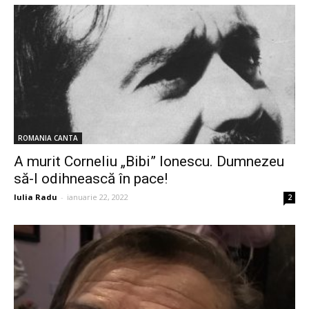
ROMANIA CANTA
A murit Corneliu „Bibi” Ionescu. Dumnezeu
să-l odihnească în pace!
Iulia Radu
-
ianuarie 22, 2022
2