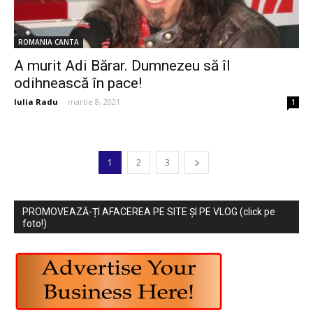
ROMANIA CANTA
A murit Adi Bărar. Dumnezeu să îl
odihnească în pace!
Iulia Radu
-
martie 8, 2021
1
1
2
3
PROMOVEAZĂ-ȚI AFACEREA PE SITE ȘI PE VLOG (click pe
foto!)