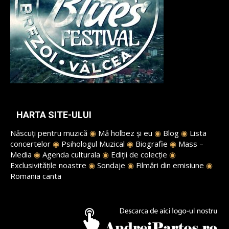
HARTA SITE-ULUI
Născuți pentru muzică
◉
Mă holbez și eu
◉
Blog
◉
Lista
concertelor
◉
Psihologul Muzical
◉
Biografie
◉
Mass –
Media
◉
Agenda culturala
◉
Ediții de colecție
◉
Exclusivitățile noastre
◉
Sondaje
◉
Filmări din emisiune
◉
Romania canta