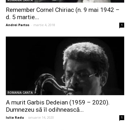
ROMANIA CANTA
Remember Cornel Chiriac (n. 9 mai 1942 –
d. 5 martie...
Andrei Partos
-
martie 4, 2018
1
ROMANIA CANTA
A murit Garbis Dedeian (1959 – 2020).
Dumnezeu să îl odihnească...
Iulia Radu
-
ianuarie 14, 2020
1