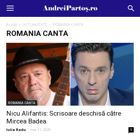
Acasă
ACTUALITATE
ROMANIA CANTA
ROMANIA CANTA
ROMANIA CANTA
Nicu Alifantis: Scrisoare deschisă către
Mircea Badea
Iulia Radu
-
mai 11, 2020
5